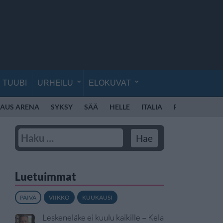
TUUBI
URHEILU
ELOKUVAT
KAUS ARENA
SYKSY
SÄÄ
HELLE
ITALIA
ROOMA
RO
Luetuimmat
PÄIVÄ
VIIKKO
KUUKAUSI
Leskeneläke ei kuulu kaikille – Kela