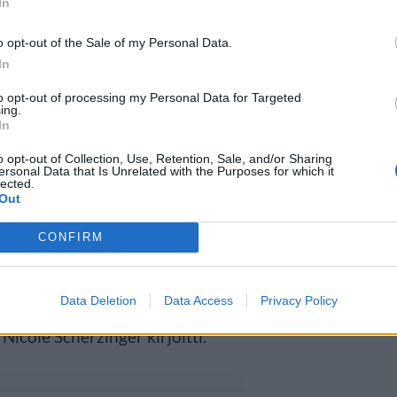
In
o opt-out of the Sale of my Personal Data.
In
to opt-out of processing my Personal Data for Targeted
aan mustavalkoisessa
ing.
In
htaa sen jälkeen näyttävään
o opt-out of Collection, Use, Retention, Sale, and/or Sharing
ersonal Data that Is Unrelated with the Purposes for which it
 vaan seuraavaksi Nicole esiintyy
lected.
Out
sa ja lopuksi lähes kaiken
CONFIRM
istavat vain mustat
Data Deletion
Data Access
Privacy Policy
icole Scherzinger kirjoitti.