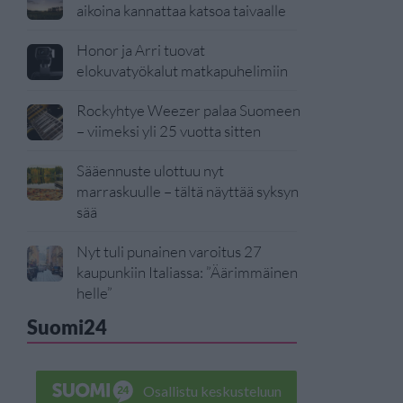
aikoina kannattaa katsoa taivaalle
Honor ja Arri tuovat
elokuvatyökalut matkapuhelimiin
Rockyhtye Weezer palaa Suomeen
– viimeksi yli 25 vuotta sitten
Sääennuste ulottuu nyt
marraskuulle – tältä näyttää syksyn
sää
Nyt tuli punainen varoitus 27
kaupunkiin Italiassa: ”Äärimmäinen
helle”
Suomi24