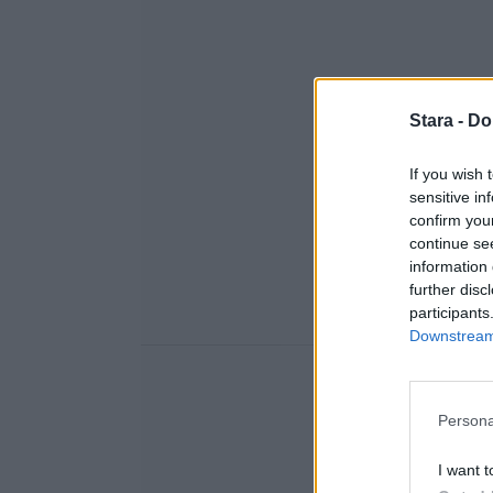
Stara -
Do
If you wish 
sensitive in
confirm you
continue se
information 
further disc
participants
Downstream 
Persona
I want t