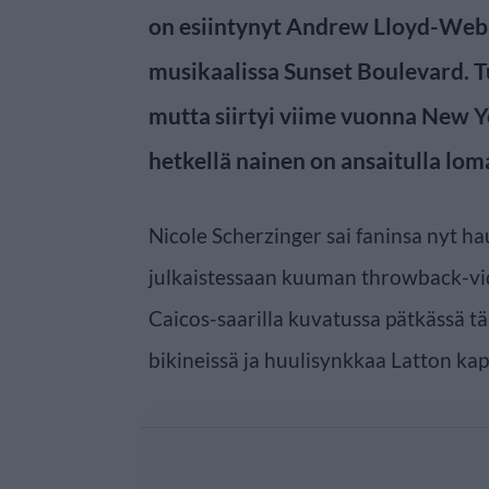
on esiintynyt Andrew Lloyd-Web
musikaalissa Sunset Boulevard. T
mutta siirtyi viime vuonna New Y
hetkellä nainen on ansaitulla loma
Nicole Scherzinger sai faninsa nyt
julkaistessaan kuuman throwback-vid
Caicos-saarilla kuvatussa pätkässä tä
bikineissä ja huulisynkkaa Latton kap