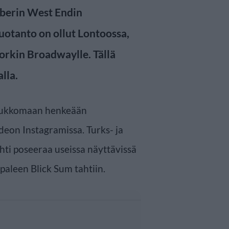
berin West Endin
uotanto on ollut Lontoossa,
orkin Broadwaylle. Tällä
lla.
 haukkomaan henkeään
eon Instagramissa. Turks- ja
hti poseeraa useissa näyttävissä
paleen Blick Sum tahtiin.