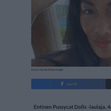
Kuva: Nicole Scherzinger
Jaa FB
Entinen Pussycat Dolls -laulaja, 