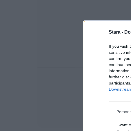
Stara -
Do
If you wish 
sensitive in
confirm you
continue se
information 
further disc
participants
Downstream 
Persona
I want t