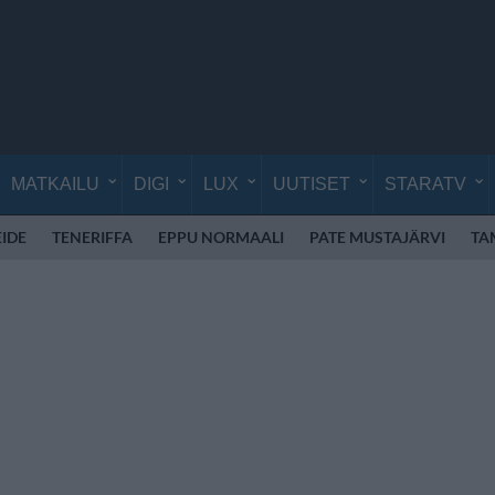
MATKAILU
DIGI
LUX
UUTISET
STARATV
EIDE
TENERIFFA
EPPU NORMAALI
PATE MUSTAJÄRVI
TA