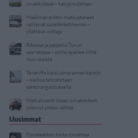
Jyväskylässä – katuja suljetaan
Maailman eniten matkustaneet
valitsivat suosikkikohteensa –
yllättävä voittaja
Rikossarja paljastui Turun
saaristossa – poliisi epäilee viittä
nuorukaista
Teneriffa kielsi uimarannan käytön
– kieltoa tehostetaan
sakkorangaistuksella
Matkailulehti listasi lomakohteet,
joita nyt pitäisi välttää
Uusimmat
Pörssisähkön hinta romahtaa