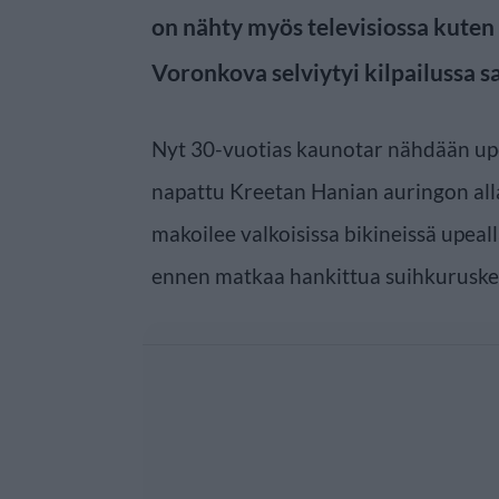
on nähty myös televisiossa kuten 
Voronkova selviytyi kilpailussa sa
Nyt 30-vuotias kaunotar nähdään upe
napattu Kreetan Hanian auringon all
makoilee valkoisissa bikineissä upeall
ennen matkaa hankittua suihkuruske