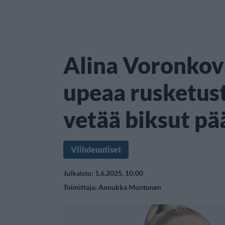
Alina Voronkova
upeaa rusketust
vetää biksut pää
Viihdeuutiset
Julkaistu: 1.6.2025, 10:00
Toimittaja:
Annukka Montonen