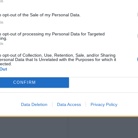
In
nyt huoltamassa ripset ja
o opt-out of the Sale of my Personal Data.
In
i ottaa suihkurusketuksen. ”En
to opt-out of processing my Personal Data for Targeted
ämä on. Kelpasi kyllä vetää
ing.
In
hohti kultaa”, Voronkova kirjoitti
o opt-out of Collection, Use, Retention, Sale, and/or Sharing
ersonal Data that Is Unrelated with the Purposes for which it
lected.
Out
CONFIRM
Data Deletion
Data Access
Privacy Policy