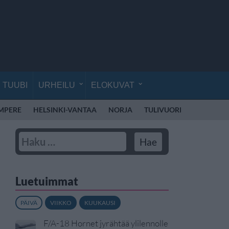
TUUBI
URHEILU
ELOKUVAT
MPERE
HELSINKI-VANTAA
NORJA
TULIVUORI
ALKOHOL
Luetuimmat
PÄIVÄ
VIIKKO
KUUKAUSI
F/A-18 Hornet jyrähtää ylilennolle