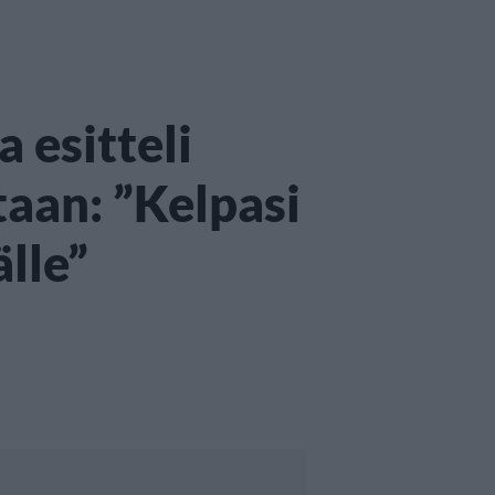
 esitteli
aan: ”Kelpasi
lle”