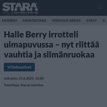
Men
MUSIIKKI
SÄHKÖKITARA
VEIKKAUS ARENA
SYKSY
SÄ
Halle Berry irrotteli
uimapuvussa – nyt riittää
vauhtia ja silmänruokaa
Viihdeuutiset
Julkaistu: 21.6.2025, 12:00
Toimittaja:
Staran toimitus