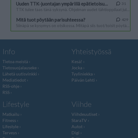
Info
Yhteistyössä
Tietoa meistä
Kesä!
Tietosuojalauseke
Jocka
Lähetä uutisvinkki
Tyyliniekka
Mediatiedot
Päivän Lehti
RSS-ohje
RSS
Lifestyle
Viihde
Matkailu
Viihdeuutiset
Fitness
StaraTV
Lifestyle
Autot
Terveys
Digi