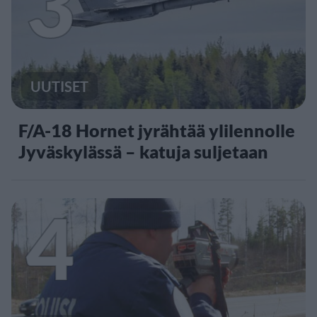
3
UUTISET
F/A-18 Hornet jyrähtää ylilennolle
Jyväskylässä – katuja suljetaan
4