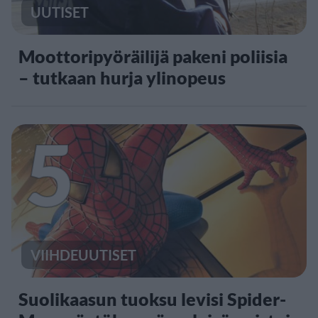
UUTISET
Moottoripyöräilijä pakeni poliisia
– tutkaan hurja ylinopeus
5
VIIHDEUUTISET
Suolikaasun tuoksu levisi Spider-