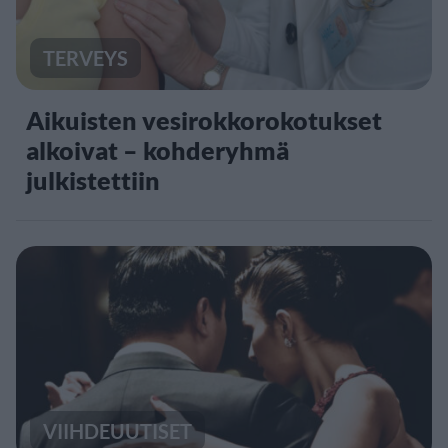
TERVEYS
Aikuisten vesirokkorokotukset
alkoivat – kohderyhmä
julkistettiin
VIIHDEUUTISET