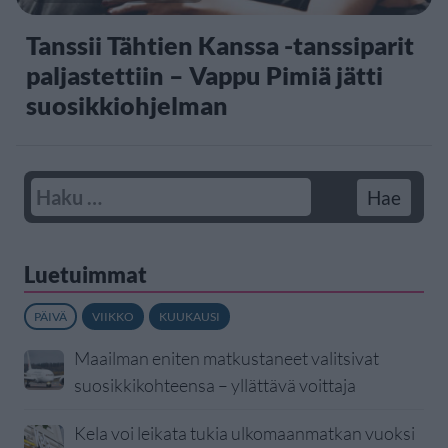
Tanssii Tähtien Kanssa -tanssiparit
paljastettiin – Vappu Pimiä jätti
suosikkiohjelman
Luetuimmat
PÄIVÄ
VIIKKO
KUUKAUSI
Maailman eniten matkustaneet valitsivat
suosikkikohteensa – yllättävä voittaja
Kela voi leikata tukia ulkomaanmatkan vuoksi