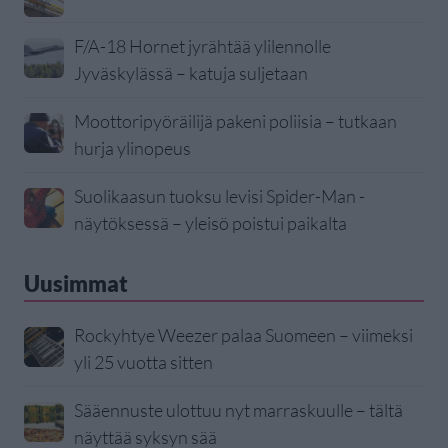
F/A-18 Hornet jyrähtää ylilennolle
Jyväskylässä – katuja suljetaan
Moottoripyöräilijä pakeni poliisia – tutkaan
hurja ylinopeus
Suolikaasun tuoksu levisi Spider-Man -
näytöksessä – yleisö poistui paikalta
Uusimmat
Rockyhtye Weezer palaa Suomeen – viimeksi
yli 25 vuotta sitten
Sääennuste ulottuu nyt marraskuulle – tältä
näyttää syksyn sää