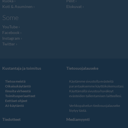
Ruoka
Pelit
Koti & Asuminen
Elokuvat
Some
YouTube
Facebook
Instagram
Twitter
Kustantaja ja toimitus
Tietosuojalauseke
Tietoa meistä
Käytämme sivustolla evästeitä
Oikaisukäytäntö
parantaaksemme käyttökokemustasi.
Ilmoita virheestä
Käyttämällä sivustoa hyväksyt
Toimitusperiaatteet
evästeiden tallentamisen laitteellesi.
Eettiset ohjeet
AI-käytäntö
Verkkopalvelun
tiedosuojalauseke
löytyy tästä
.
Tiedotteet
Mediamyynti