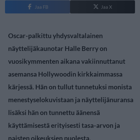
Jaa FB
Jaa X
Oscar-palkittu yhdysvaltalainen
näyttelijäkaunotar Halle Berry on
vuosikymmenten aikana vakiinnuttanut
asemansa Hollywoodin kirkkaimmassa
kärjessä. Hän on tullut tunnetuksi monista
menestyselokuvistaan ja näyttelijänuransa
lisäksi hän on tunnettu äänensä
käyttämisestä erityisesti tasa-arvon ja
naisten oikeuksien puolesta.