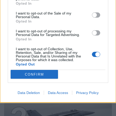
Opted In
2
I want to opt-out of the Sale of my
Personal Data.
Opted In
I want to opt-out of processing my
Personal Data for Targeted Advertising.
Opted In
I want to opt-out of Collection, Use,
Retention, Sale, and/or Sharing of my
Personal Data that Is Unrelated with the
UUTISET
Purposes for which it was collected.
Opted Out
Kela voi leikata tukia
CONFIRM
ulkomaanmatkan vuoksi
Data Deletion
Data Access
Privacy Policy