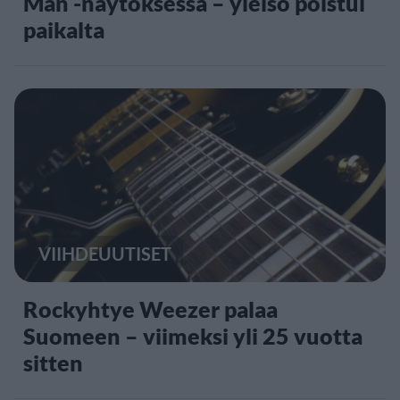
Man -näytöksessä – yleisö poistui
paikalta
VIIHDEUUTISET
Rockyhtye Weezer palaa
Suomeen – viimeksi yli 25 vuotta
sitten