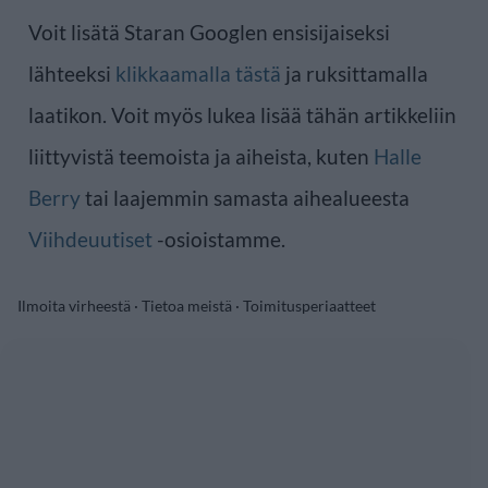
Voit lisätä Staran Googlen ensisijaiseksi
lähteeksi
klikkaamalla tästä
ja ruksittamalla
laatikon. Voit myös lukea lisää tähän artikkeliin
liittyvistä teemoista ja aiheista, kuten
Halle
Berry
tai laajemmin samasta aihealueesta
Viihdeuutiset
-osioistamme.
Ilmoita virheestä
·
Tietoa meistä
·
Toimitusperiaatteet