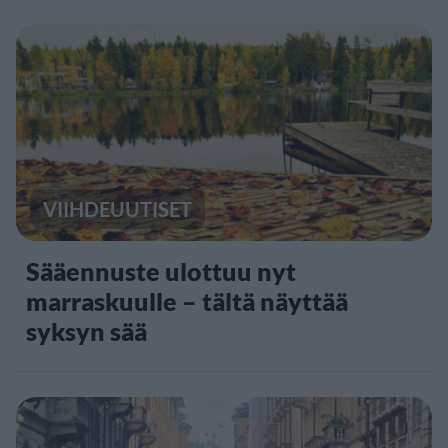
VIIHDEUUTISET
Sääennuste ulottuu nyt
marraskuulle – tältä näyttää
syksyn sää