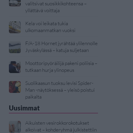
valitsivat suosikkikohteensa –
yllättävä voittaja
Kela voi leikata tukia
ulkomaanmatkan vuoksi
F/A-18 Hornet jyrähtää ylilennolle
Jyväskylässä – katuja suljetaan
Moottoripyöräilijä pakeni poliisia –
tutkaan hurja ylinopeus
Suolikaasun tuoksu levisi Spider-
Man -näytöksessä – yleisö poistui
paikalta
Uusimmat
Aikuisten vesirokkorokotukset
alkoivat – kohderyhmä julkistettiin