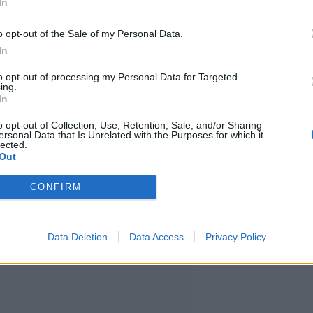
In
o opt-out of the Sale of my Personal Data.
In
to opt-out of processing my Personal Data for Targeted
ljännen arvan. Katsoin roskikseen
ing.
In
oward-Thorton kuvaili.
o opt-out of Collection, Use, Retention, Sale, and/or Sharing
ersonal Data that Is Unrelated with the Purposes for which it
lected.
dollarin voitto.
WNKY
-
Out
itki onnesta ja soitti heti sekä
CONFIRM
een arpaonnestaan.
Data Deletion
Data Access
Privacy Policy