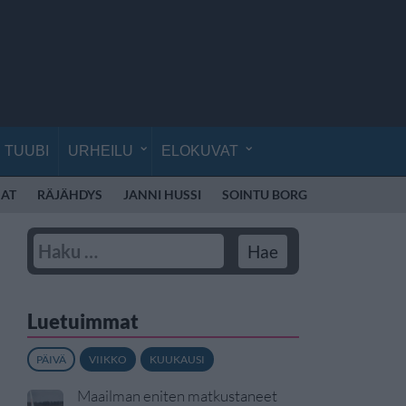
TUUBI
URHEILU
ELOKUVAT
AT
RÄJÄHDYS
JANNI HUSSI
SOINTU BORG
KYLIE MINO
Luetuimmat
PÄIVÄ
VIIKKO
KUUKAUSI
Maailman eniten matkustaneet