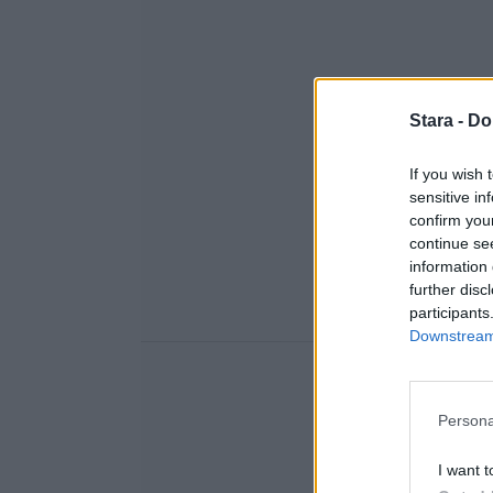
Stara -
Do
If you wish 
sensitive in
confirm you
continue se
information 
further disc
participants
Downstream 
Persona
I want t