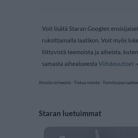
Voit lisätä Staran Googlen ensisijaise
ruksittamalla laatikon. Voit myös luke
liittyvistä teemoista ja aiheista, kute
samasta aihealueesta
Viihdeuutiset
-
Ilmoita virheestä
·
Tietoa meistä
·
Toimitusperiaatte
Staran luetuimmat