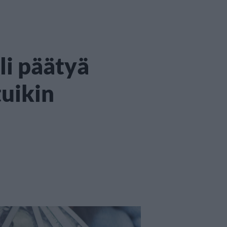
li päätyä
tuikin