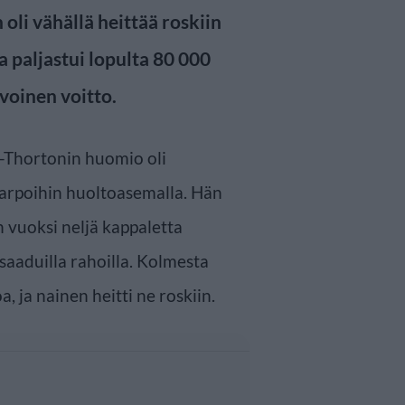
 oli vähällä heittää roskiin
paljastui lopulta 80 000
rvoinen voitto.
Thortonin huomio oli
sarpoihin huoltoasemalla. Hän
 vuoksi neljä kappaletta
 saaduilla rahoilla. Kolmesta
, ja nainen heitti ne roskiin.