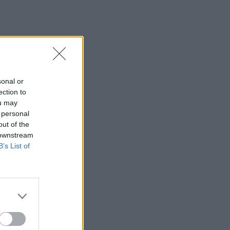
sonal or
ection to
ou may
 personal
out of the
 downstream
B’s List of