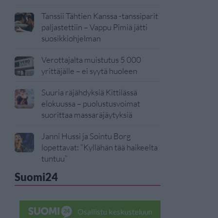
Tanssii Tähtien Kanssa -tanssiparit
paljastettiin – Vappu Pimiä jätti
suosikkiohjelman
Verottajalta muistutus 5 000
yrittäjälle – ei syytä huoleen
Suuria räjähdyksiä Kittilässä
elokuussa – puolustusvoimat
suorittaa massaräjäytyksiä
Janni Hussi ja Sointu Borg
lopettavat: ”Kyllähän tää haikeelta
tuntuu”
Suomi24