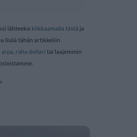
ksi lähteeksi
klikkaamalla tästä
ja
a lisää tähän artikkeliin
n
arpa
,
raha dollari
tai laajemmin
osioistamme.
et