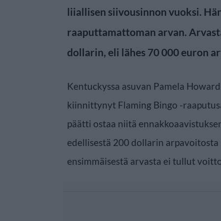
liiallisen siivousinnon vuoksi. Hän
raaputtamattoman arvan. Arvasta 
dollarin, eli lähes 70 000 euron a
Kentuckyssa asuvan Pamela Howard-
kiinnittynyt Flaming Bingo -raaputu
päätti ostaa niitä ennakkoaavistuksen
edellisestä 200 dollarin arpavoitosta
ensimmäisestä arvasta ei tullut voittoa