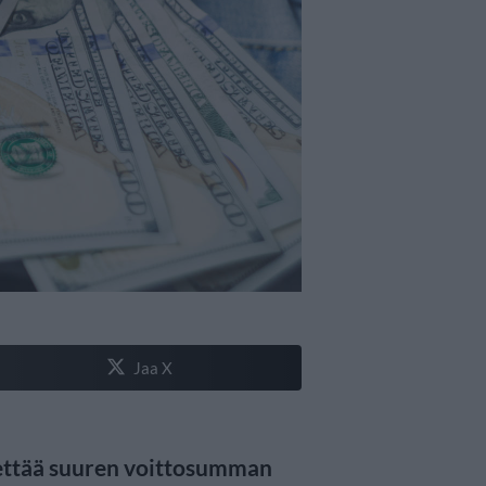
Jaa X
ettää suuren voittosumman