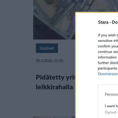
Stara -
Do
If you wish 
sensitive in
confirm you
Uutiset
continue se
information 
20.3.2026, 21:35
further disc
participants
Downstream 
Pidätetty yritti maksaa ta
leikkirahalla – tuomari ei 
Persona
I want t
Opted 