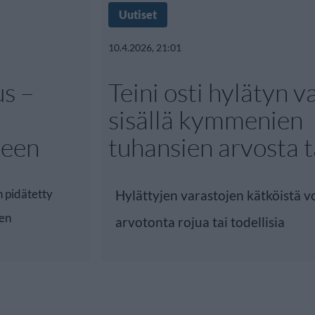
Uutiset
10.4.2026, 21:01
us –
Teini osti hylätyn v
sisällä kymmenien
leen
tuhansien arvosta t
n pidätetty
Hylättyjen varastojen kätköistä vo
den
arvotonta rojua tai todellisia