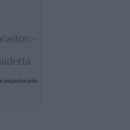
araston –
aidetta
i paljastua joko