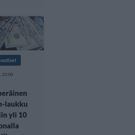
euutiset
, 22:00
peräinen
n-laukku
in yli 10
onalla