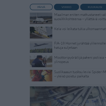
PÄIVÄ
VIIKKO
KUUKAUSI
Maailman eniten matkustaneet vali
suosikkikohteensa – yllättävä voitt
Kela voi leikata tukia ulkomaanmat
F/A-18 Hornet jyrähtää ylilennolle
katuja suljetaan
Moottoripyöräilijä pakeni poliisia 
ylinopeus
Suolikaasun tuoksu levisi Spider-
– yleisö poistui paikalta