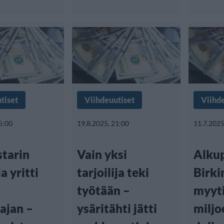
tiset
Viihdeuutiset
Viihd
5:00
19.8.2025, 21:00
11.7.2025
tarin
Vain yksi
Alku
a yritti
tarjoilija teki
Birki
työtään –
myyti
ajan –
ysäritähti jätti
miljo