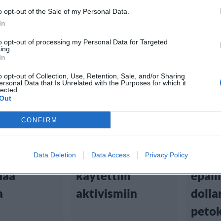
o opt-out of the Sale of my Personal Data.
In
to opt-out of processing my Personal Data for Targeted
ing.
In
tiset
Uutiset
Viihd
o opt-out of Collection, Use, Retention, Sale, and/or Sharing
ersonal Data that Is Unrelated with the Purposes for which it
lected.
 20:00
30.10.2025, 14:00
11.10.202
Out
a
Raportti paljasti:
Reali
CONFIRM
ämätön
Asunnottomien
Wend
tto – tuhat
avustukset
pidät
Data Deletion
Data Access
Privacy Policy
naa
käytettiin
epäil
a
aktivismiin
dolla
peto