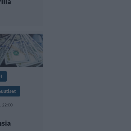
illa
et
euutiset
, 22:00
nsia