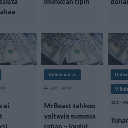
ssista
muhkean tipin
dollar
rahaa
Viihdeuutiset
Uutis
:00
4.6.2025, 20:00
Viihd
30.4.2025
 ei
MrBeast tahkoo
t
valtavia summia
Tuha
ksi
rahaa – joutui