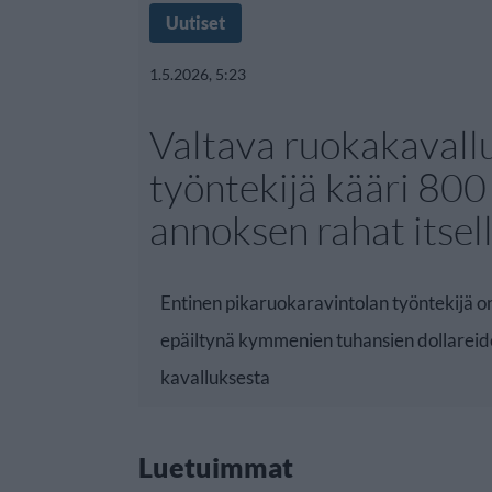
Uutiset
1.5.2026, 5:23
Valtava ruokakavall
työntekijä kääri 800
annoksen rahat itsel
Entinen pikaruokaravintolan työntekijä o
epäiltynä kymmenien tuhansien dollarei
kavalluksesta
Luetuimmat