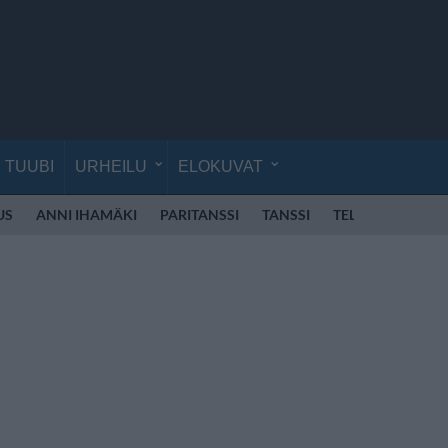
TUUBI
URHEILU
ELOKUVAT
US
ANNI IHAMÄKI
PARITANSSI
TANSSI
TELEVISIO
VE