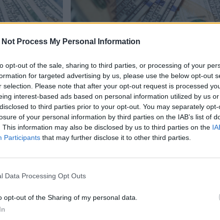
 Not Process My Personal Information
to opt-out of the sale, sharing to third parties, or processing of your per
formation for targeted advertising by us, please use the below opt-out s
r selection. Please note that after your opt-out request is processed y
Uutiset
eing interest-based ads based on personal information utilized by us or
disclosed to third parties prior to your opt-out. You may separately opt-
26.1.2026, 21:05
losure of your personal information by third parties on the IAB’s list of
. This information may also be disclosed by us to third parties on the
IA
Participants
that may further disclose it to other third parties.
kuunsa
Kotipihalta löytyi valtav
arvostanut
käteistä rahaa – palautett
l Data Processing Opt Outs
omistajalle
o opt-out of the Sharing of my personal data.
In