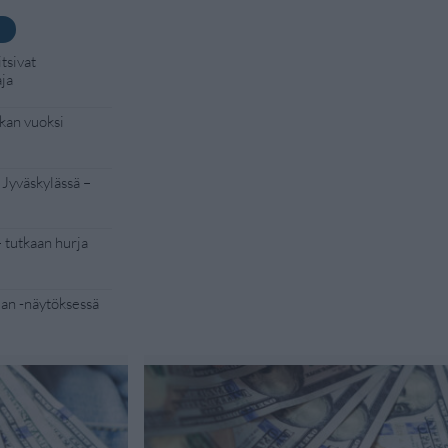
tsivat
aja
kan vuoksi
 Jyväskylässä –
– tutkaan hurja
Man -näytöksessä