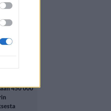
euutiset
5, 22:00
tytähti
y Osefo
etty –
lään 450 000
rin
ksesta