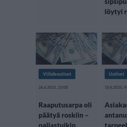
sipsipu
löytyi 
Viihdeuutiset
Uutiset
26.6.2025, 23:00
10.6.2025, 9
Raaputusarpa oli
Asiakas
päätyä roskiin –
antanu
paljastuikin
tarpee