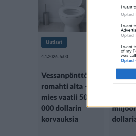
I want t
Opted 
I want 
Advertis
Opted 
Uutiset
Viihdeuu
I want t
of my P
was col
4.1.2026, 6:03
11.12.2025,
Opted 
Vessanpönttö
Lotoss
romahti alta –
käsitt
mies vaatii 50
päävoi
000 dollarin
miljoo
korvauksia
dollari