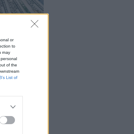
sonal or
ection to
ou may
 personal
out of the
 downstream
B’s List of
a määrä
iin