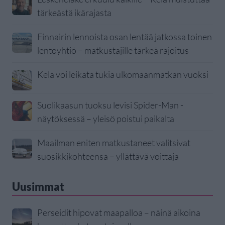
tärkeästä ikärajasta
Finnairin lennoista osan lentää jatkossa toinen
lentoyhtiö – matkustajille tärkeä rajoitus
Kela voi leikata tukia ulkomaanmatkan vuoksi
Suolikaasun tuoksu levisi Spider-Man -
näytöksessä – yleisö poistui paikalta
Maailman eniten matkustaneet valitsivat
suosikkikohteensa – yllättävä voittaja
Uusimmat
Perseidit hipovat maapalloa – näinä aikoina