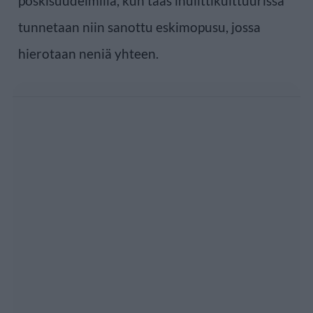
poskisuudelmilla, kun taas inuiittikulttuurissa
tunnetaan niin sanottu eskimopusu, jossa
hierotaan neniä yhteen.