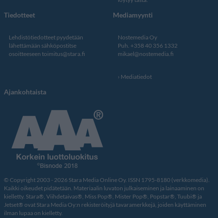
Tiedotteet
Mediamyynti
Lehdistötiedotteet pyydetään
Nostemedia Oy
lähettämään sähköpostitse
Puh. +358 40 356 1332
osoitteeseen
toimitus@stara.fi
mikael@nostemedia.fi
Mediatiedot
Ajankohtaista
© Copyright 2003 - 2026 Stara Media Online Oy. ISSN 1795-8180 (verkkomedia).
Kaikki oikeudet pidätetään. Materiaalin luvaton julkaiseminen ja lainaaminen on
kielletty. Stara®, Viihdetaivas®, Miss Pop®, Mister Pop®, Popstar®, Tuubi® ja
Jetset® ovat Stara Media Oy:n rekisteröityjä tavaramerkkejä, joiden käyttäminen
ilman lupaa on kielletty.