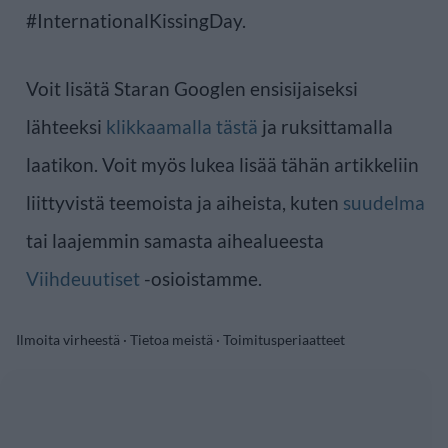
#InternationalKissingDay.
Voit lisätä Staran Googlen ensisijaiseksi
lähteeksi
klikkaamalla tästä
ja ruksittamalla
laatikon. Voit myös lukea lisää tähän artikkeliin
liittyvistä teemoista ja aiheista, kuten
suudelma
tai laajemmin samasta aihealueesta
Viihdeuutiset
-osioistamme.
Ilmoita virheestä
·
Tietoa meistä
·
Toimitusperiaatteet