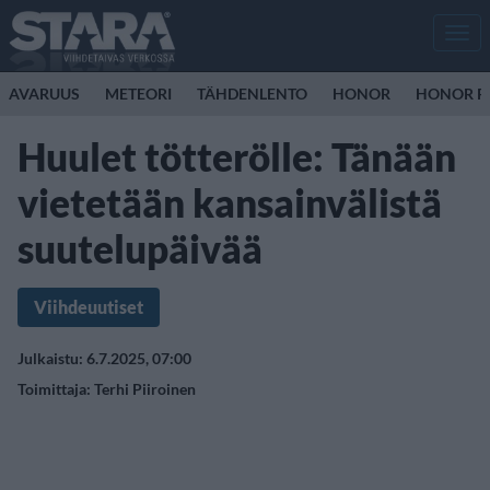
Men
AVARUUS
METEORI
TÄHDENLENTO
HONOR
HONOR R
Huulet tötterölle: Tänään
vietetään kansainvälistä
suutelupäivää
Viihdeuutiset
Julkaistu: 6.7.2025, 07:00
Toimittaja:
Terhi Piiroinen