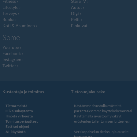
Fitness
StaraTV
Lifestyle
Autot
Terveys
Digi
Ruoka
Pelit
Koti & Asuminen
Elokuvat
Some
YouTube
Facebook
Instagram
Twitter
Kustantaja ja toimitus
Tietosuojalauseke
Tietoa meistä
Käytämme sivustolla evästeitä
Oikaisukäytäntö
parantaaksemme käyttökokemustasi.
Ilmoita virheestä
Käyttämällä sivustoa hyväksyt
Toimitusperiaatteet
evästeiden tallentamisen laitteellesi.
Eettiset ohjeet
AI-käytäntö
Verkkopalvelun
tiedosuojalauseke
löytyy tästä
.