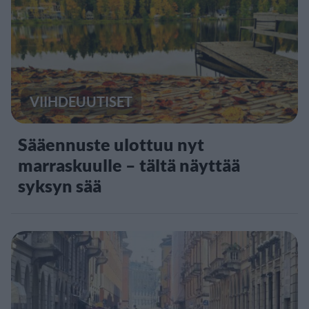
VIIHDEUUTISET
Sääennuste ulottuu nyt
marraskuulle – tältä näyttää
syksyn sää