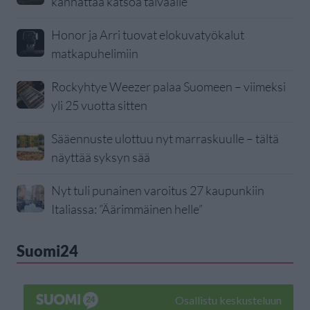
kannattaa katsoa taivaalle
Honor ja Arri tuovat elokuvatyökalut
matkapuhelimiin
Rockyhtye Weezer palaa Suomeen – viimeksi
yli 25 vuotta sitten
Sääennuste ulottuu nyt marraskuulle – tältä
näyttää syksyn sää
Nyt tuli punainen varoitus 27 kaupunkiin
Italiassa: ”Äärimmäinen helle”
Suomi24