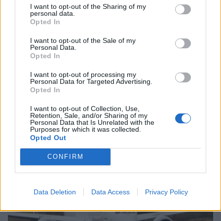
I want to opt-out of the Sharing of my
personal data.
Opted In
I want to opt-out of the Sale of my
Personal Data.
VIIHDEUUTISET
Opted In
I want to opt-out of processing my
Suolikaasun tuoksu levisi Spider-
Personal Data for Targeted Advertising.
Opted In
Man -näytöksessä – yleisö poistui
I want to opt-out of Collection, Use,
paikalta
Retention, Sale, and/or Sharing of my
Personal Data that Is Unrelated with the
Purposes for which it was collected.
Opted Out
5
CONFIRM
Data Deletion
Data Access
Privacy Policy