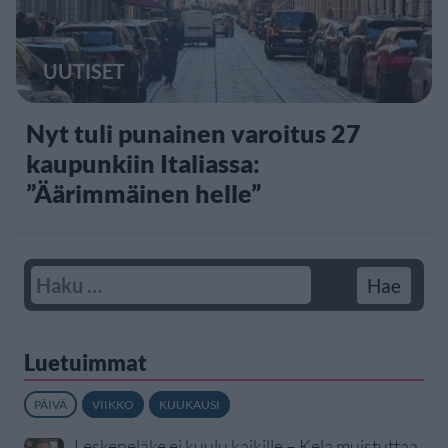
UUTISET
Nyt tuli punainen varoitus 27
kaupunkiin Italiassa:
”Äärimmäinen helle”
Luetuimmat
PÄIVÄ
VIIKKO
KUUKAUSI
Leskeneläke ei kuulu kaikille – Kela muistuttaa