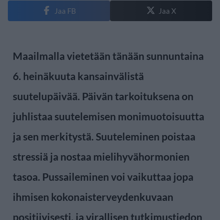
Jaa FB
Jaa X
Maailmalla vietetään tänään sunnuntaina
6. heinäkuuta kansainvälistä
suutelupäivää. Päivän tarkoituksena on
juhlistaa suutelemisen monimuotoisuutta
ja sen merkitystä. Suuteleminen poistaa
stressiä ja nostaa mielihyvähormonien
tasoa. Pussaileminen voi vaikuttaa jopa
ihmisen kokonaisterveydenkuvaan
positiivisesti, ja virallisen tutkimustiedon