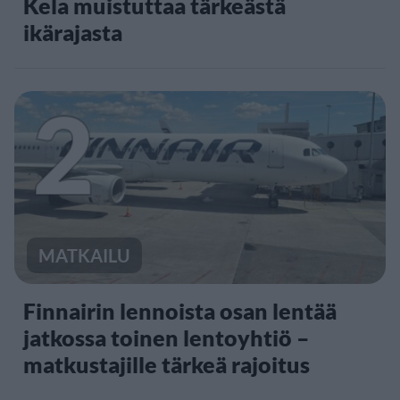
Kela muistuttaa tärkeästä
ikärajasta
2
MATKAILU
Finnairin lennoista osan lentää
jatkossa toinen lentoyhtiö –
matkustajille tärkeä rajoitus