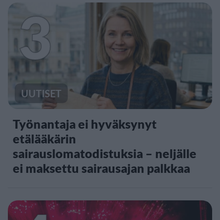
3
UUTISET
Työnantaja ei hyväksynyt
etälääkärin
sairauslomatodistuksia – neljälle
ei maksettu sairausajan palkkaa