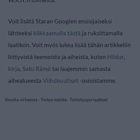
Voit lisätä Staran Googlen ensisijaiseksi
lähteeksi
klikkaamalla tästä
ja ruksittamalla
laatikon. Voit myös lukea lisää tähän artikkeliin
liittyvistä teemoista ja aiheista, kuten
Hildur
,
kirja
,
Satu Rämö
tai laajemmin samasta
aihealueesta
Viihdeuutiset
-osioistamme.
Ilmoita virheestä
·
Tietoa meistä
·
Toimitusperiaatteet