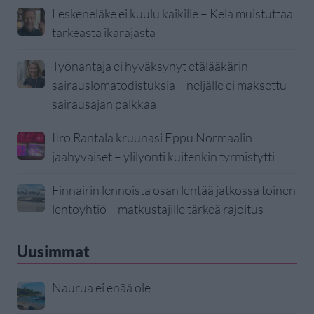
Leskeneläke ei kuulu kaikille – Kela muistuttaa
tärkeästä ikärajasta
Työnantaja ei hyväksynyt etälääkärin
sairauslomatodistuksia – neljälle ei maksettu
sairausajan palkkaa
IIro Rantala kruunasi Eppu Normaalin
jäähyväiset – ylilyönti kuitenkin tyrmistytti
Finnairin lennoista osan lentää jatkossa toinen
lentoyhtiö – matkustajille tärkeä rajoitus
Uusimmat
Naurua ei enää ole