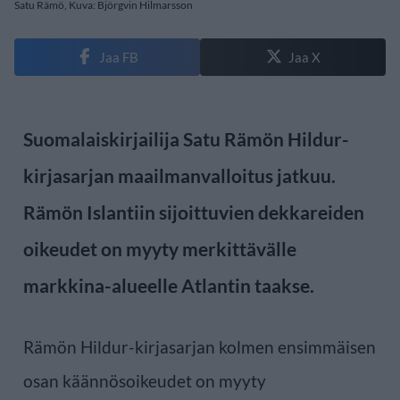
Satu Rämö, Kuva: Björgvin Hilmarsson
Jaa FB
Jaa X
Suomalaiskirjailija Satu Rämön Hildur-
kirjasarjan maailmanvalloitus jatkuu.
Rämön Islantiin sijoittuvien dekkareiden
oikeudet on myyty merkittävälle
markkina-alueelle Atlantin taakse.
Rämön Hildur-kirjasarjan kolmen ensimmäisen
osan käännösoikeudet on myyty