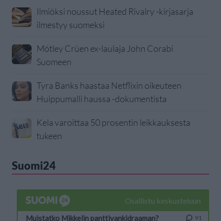
Ilmiöksi noussut Heated Rivalry -kirjasarja
ilmestyy suomeksi
Mötley Crüen ex-laulaja John Corabi
Suomeen
Tyra Banks haastaa Netflixin oikeuteen
Huippumalli haussa -dokumentista
Kela varoittaa 50 prosentin leikkauksesta
tukeen
Suomi24