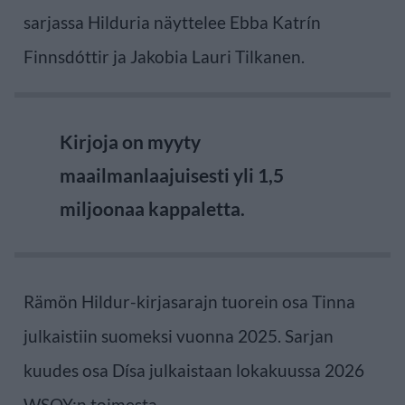
sarjassa Hilduria näyttelee Ebba Katrín
Finnsdóttir ja Jakobia Lauri Tilkanen.
Kirjoja on myyty
maailmanlaajuisesti yli 1,5
miljoonaa kappaletta.
Rämön Hildur-kirjasarajn tuorein osa Tinna
julkaistiin suomeksi vuonna 2025. Sarjan
kuudes osa Dísa julkaistaan lokakuussa 2026
WSOY:n toimesta.