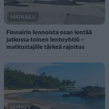
MATKAILU
Finnairin lennoista osan lentää
jatkossa toinen lentoyhtiö –
matkustajille tärkeä rajoitus
UUTISET