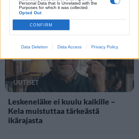
yksityiskohta herätti huomiota
Personal Data that Is Unrelated with the
Purposes for which it was collected.
Opted Out
CONFIRM
2
Data Deletion
Data Access
Privacy Policy
UUTISET
Leskeneläke ei kuulu kaikille –
Kela muistuttaa tärkeästä
ikärajasta