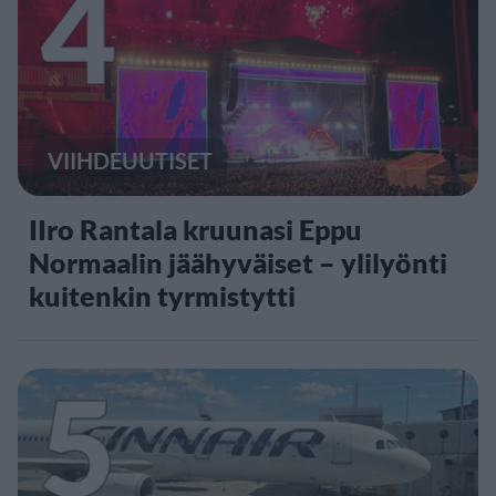
4
VIIHDEUUTISET
IIro Rantala kruunasi Eppu
Normaalin jäähyväiset – ylilyönti
kuitenkin tyrmistytti
5