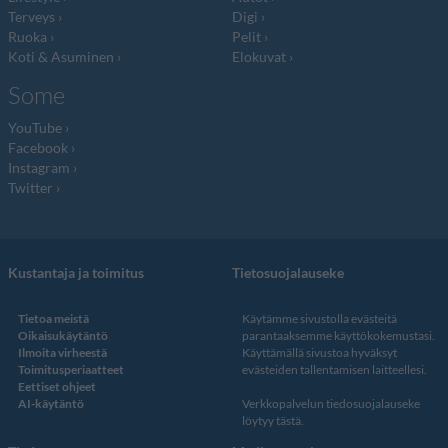
Terveys
Digi
Ruoka
Pelit
Koti & Asuminen
Elokuvat
Some
YouTube
Facebook
Instagram
Twitter
Kustantaja ja toimitus
Tietosuojalauseke
Tietoa meistä
Käytämme sivustolla evästeitä
Oikaisukäytäntö
parantaaksemme käyttökokemustasi.
Ilmoita virheestä
Käyttämällä sivustoa hyväksyt
Toimitusperiaatteet
evästeiden tallentamisen laitteellesi.
Eettiset ohjeet
AI-käytäntö
Verkkopalvelun
tiedosuojalauseke
löytyy tästä
.