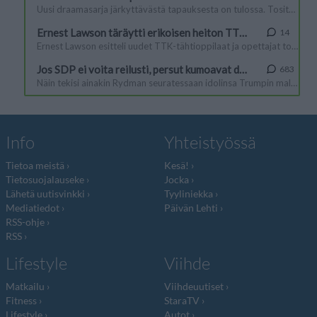
Info
Yhteistyössä
Tietoa meistä
Kesä!
Tietosuojalauseke
Jocka
Lähetä uutisvinkki
Tyyliniekka
Mediatiedot
Päivän Lehti
RSS-ohje
RSS
Lifestyle
Viihde
Matkailu
Viihdeuutiset
Fitness
StaraTV
Lifestyle
Autot