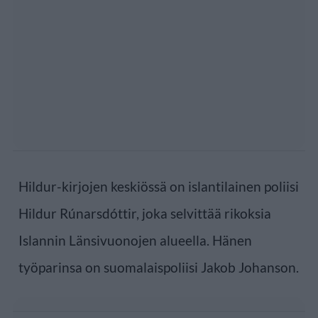
Hildur-kirjojen keskiössä on islantilainen poliisi
Hildur Rúnarsdóttir, joka selvittää rikoksia
Islannin Länsivuonojen alueella. Hänen
työparinsa on suomalaispoliisi Jakob Johanson.