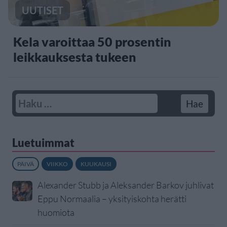
UUTISET
Kela varoittaa 50 prosentin
leikkauksesta tukeen
Luetuimmat
PÄIVÄ
VIIKKO
KUUKAUSI
Alexander Stubb ja Aleksander Barkov juhlivat
Eppu Normaalia – yksityiskohta herätti
huomiota