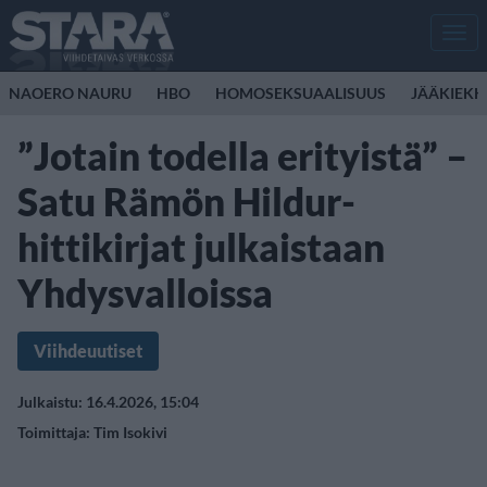
Men
NAOERO NAURU
HBO
HOMOSEKSUAALISUUS
JÄÄKIEK
”Jotain todella erityistä” –
Satu Rämön Hildur-
hittikirjat julkaistaan
Yhdysvalloissa
Viihdeuutiset
Julkaistu: 16.4.2026, 15:04
Toimittaja:
Tim Isokivi