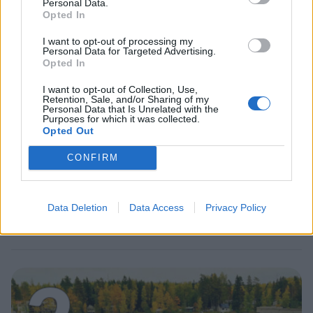
Personal Data.
1
Opted In
I want to opt-out of processing my
Personal Data for Targeted Advertising.
Opted In
I want to opt-out of Collection, Use,
Retention, Sale, and/or Sharing of my
Personal Data that Is Unrelated with the
Purposes for which it was collected.
Opted Out
UUTISET
CONFIRM
Leskeneläke ei kuulu kaikille –
Kela muistuttaa tärkeästä
Data Deletion
Data Access
Privacy Policy
ikärajasta