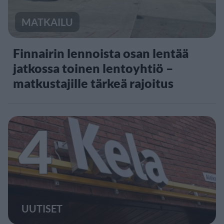
MATKAILU
Finnairin lennoista osan lentää
jatkossa toinen lentoyhtiö –
matkustajille tärkeä rajoitus
4
UUTISET