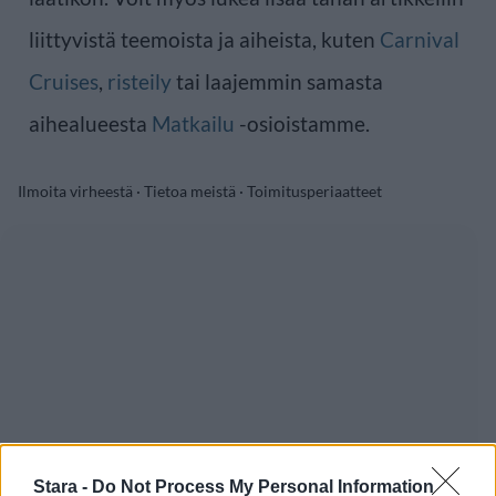
liittyvistä teemoista ja aiheista, kuten
Carnival
Cruises
,
risteily
tai laajemmin samasta
aihealueesta
Matkailu
-osioistamme.
Ilmoita virheestä
·
Tietoa meistä
·
Toimitusperiaatteet
Stara -
Do Not Process My Personal Information