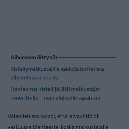
Aiheeseen liittyvät
Risteilymatkustajille sakkoja buffetista
pihistetystä ruoasta
Hantavirus-risteilijä jätti matkustajat
Teneriffalle – näin alukselle tapahtuu
Valamiehistö katsoi, että laivayhtiö oli
vastuussa tilanteesta, koska matkustajalle