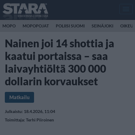
Men
MOPO
MOPOPOJAT
POLIISI SUOMI
SEINÄJOKI
OIKEU
Nainen joi 14 shottia ja
kaatui portaissa – saa
laivayhtiöltä 300 000
dollarin korvaukset
Matkailu
Julkaistu: 18.4.2026, 11:04
Toimittaja:
Terhi Piiroinen