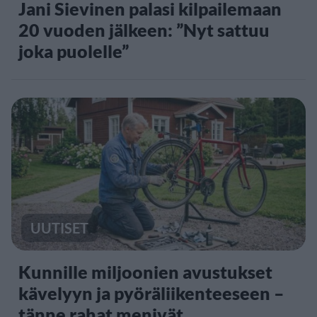
Jani Sievinen palasi kilpailemaan
20 vuoden jälkeen: ”Nyt sattuu
joka puolelle”
UUTISET
Kunnille miljoonien avustukset
kävelyyn ja pyöräliikenteeseen –
tänne rahat menivät