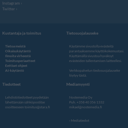
Instagram
Twitter
Kustantaja ja toimitus
Tietosuojalauseke
Tietoa meistä
Käytämme sivustolla evästeitä
Oikaisukäytäntö
parantaaksemme käyttökokemustasi.
Ilmoita virheestä
Käyttämällä sivustoa hyväksyt
Toimitusperiaatteet
evästeiden tallentamisen laitteellesi.
Eettiset ohjeet
AI-käytäntö
Verkkopalvelun
tiedosuojalauseke
löytyy tästä
.
Tiedotteet
Mediamyynti
Lehdistötiedotteet pyydetään
Nostemedia Oy
lähettämään sähköpostitse
Puh. +358 40 356 1332
osoitteeseen
toimitus@stara.fi
mikael@nostemedia.fi
Mediatiedot