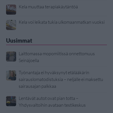
Kela muuttaa terapiakäytäntöä
Kela voi leikata tukia ulkomaanmatkan vuoksi
Uusimmat
Laittomassa mopomiitissä onnettomuus
Seinäjoella
Työnantaja ei hyväksynyt etälääkärin
sairauslomatodistuksia – neljälle ei maksettu
sairausajan palkkaa
Lentävät autot ovat pian totta –
Yhdysvaltoihin avataan testikeskus