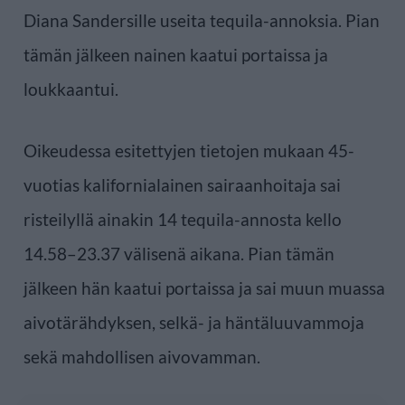
Diana Sandersille useita tequila-annoksia. Pian
tämän jälkeen nainen kaatui portaissa ja
loukkaantui.
Oikeudessa esitettyjen tietojen mukaan 45-
vuotias kalifornialainen sairaanhoitaja sai
risteilyllä ainakin 14 tequila-annosta kello
14.58–23.37 välisenä aikana. Pian tämän
jälkeen hän kaatui portaissa ja sai muun muassa
aivotärähdyksen, selkä- ja häntäluuvammoja
sekä mahdollisen aivovamman.