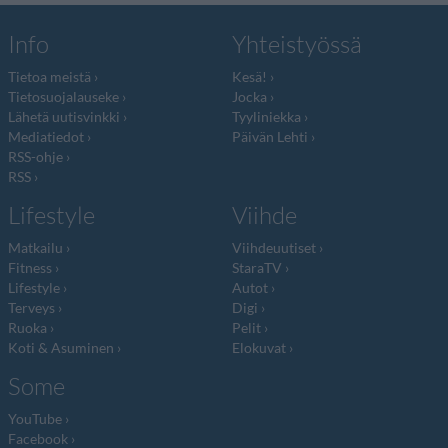
Info
Yhteistyössä
Tietoa meistä
Kesä!
Tietosuojalauseke
Jocka
Lähetä uutisvinkki
Tyyliniekka
Mediatiedot
Päivän Lehti
RSS-ohje
RSS
Lifestyle
Viihde
Matkailu
Viihdeuutiset
Fitness
StaraTV
Lifestyle
Autot
Terveys
Digi
Ruoka
Pelit
Koti & Asuminen
Elokuvat
Some
YouTube
Facebook