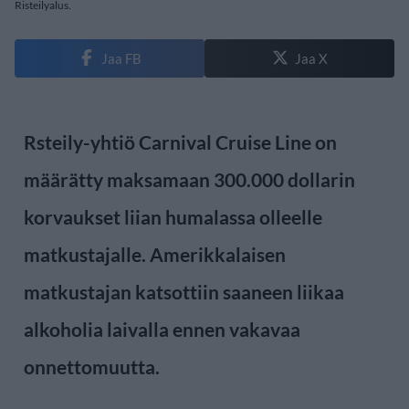
Risteilyalus.
Jaa FB
Jaa X
Rsteily-yhtiö Carnival Cruise Line on
määrätty maksamaan 300.000 dollarin
korvaukset liian humalassa olleelle
matkustajalle. Amerikkalaisen
matkustajan katsottiin saaneen liikaa
alkoholia laivalla ennen vakavaa
onnettomuutta.