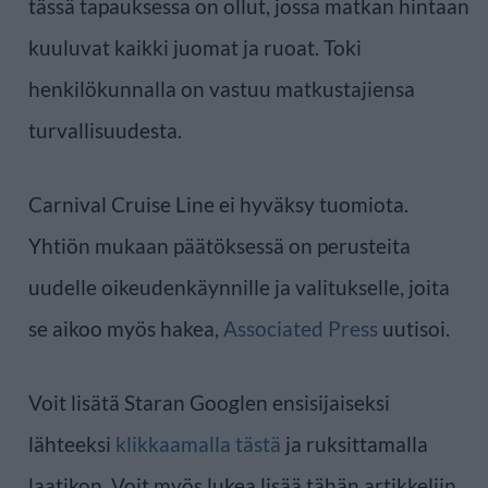
tässä tapauksessa on ollut, jossa matkan hintaan
kuuluvat kaikki juomat ja ruoat. Toki
henkilökunnalla on vastuu matkustajiensa
turvallisuudesta.
Carnival Cruise Line ei hyväksy tuomiota.
Yhtiön mukaan päätöksessä on perusteita
uudelle oikeudenkäynnille ja valitukselle, joita
se aikoo myös hakea,
Associated Press
uutisoi.
Voit lisätä Staran Googlen ensisijaiseksi
lähteeksi
klikkaamalla tästä
ja ruksittamalla
laatikon. Voit myös lukea lisää tähän artikkeliin