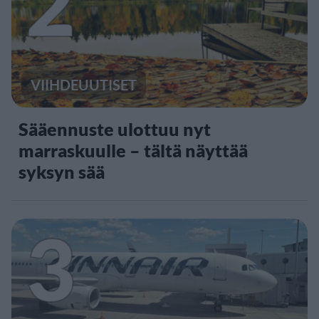
2
VIIHDEUUTISET
Sääennuste ulottuu nyt
marraskuulle – tältä näyttää
syksyn sää
3