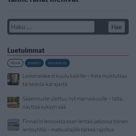
Luetuimmat
PÄIVÄ
VIIKKO
KUUKAUSI
Leskeneläke ei kuulu kaikille – Kela muistuttaa
tärkeästä ikärajasta
Sääennuste ulottuu nyt marraskuulle – tältä
näyttää syksyn sää
Finnairin lennoista osan lentää jatkossa toinen
lentoyhtiö – matkustajille tärkeä rajoitus