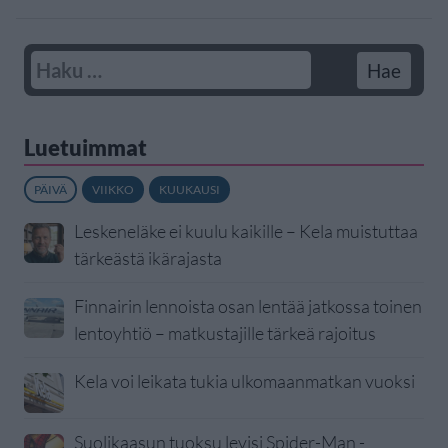
Luetuimmat
PÄIVÄ
VIIKKO
KUUKAUSI
Leskeneläke ei kuulu kaikille – Kela muistuttaa
tärkeästä ikärajasta
Finnairin lennoista osan lentää jatkossa toinen
lentoyhtiö – matkustajille tärkeä rajoitus
Kela voi leikata tukia ulkomaanmatkan vuoksi
Suolikaasun tuoksu levisi Spider-Man -