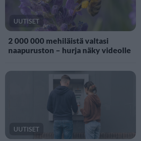
UUTISET
2 000 000 mehiläistä valtasi
naapuruston – hurja näky videolle
UUTISET