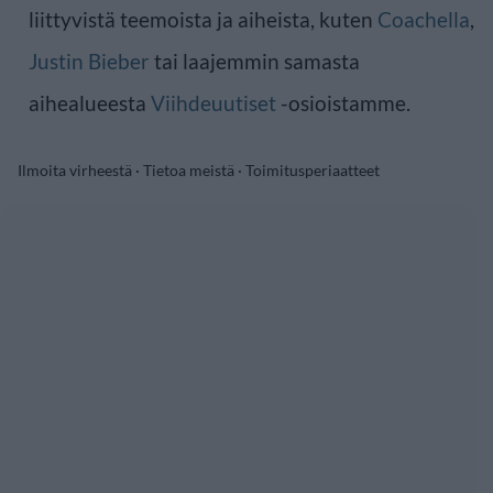
liittyvistä teemoista ja aiheista, kuten
Coachella
,
Justin Bieber
tai laajemmin samasta
aihealueesta
Viihdeuutiset
-osioistamme.
Ilmoita virheestä
·
Tietoa meistä
·
Toimitusperiaatteet