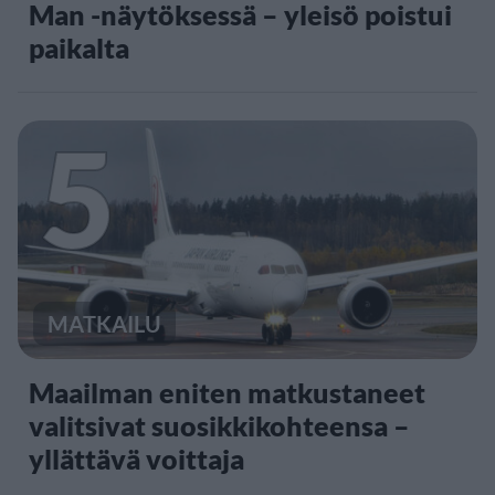
Man -näytöksessä – yleisö poistui
paikalta
5
MATKAILU
Maailman eniten matkustaneet
valitsivat suosikkikohteensa –
yllättävä voittaja