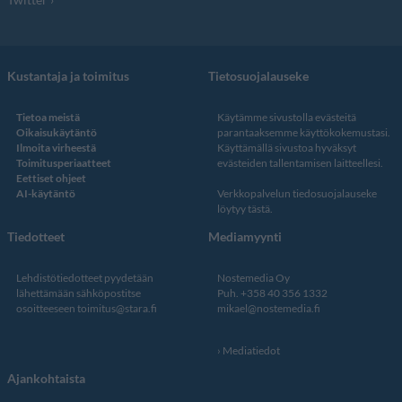
Kustantaja ja toimitus
Tietosuojalauseke
Tietoa meistä
Käytämme sivustolla evästeitä
Oikaisukäytäntö
parantaaksemme käyttökokemustasi.
Ilmoita virheestä
Käyttämällä sivustoa hyväksyt
Toimitusperiaatteet
evästeiden tallentamisen laitteellesi.
Eettiset ohjeet
AI-käytäntö
Verkkopalvelun
tiedosuojalauseke
löytyy tästä
.
Tiedotteet
Mediamyynti
Lehdistötiedotteet pyydetään
Nostemedia Oy
lähettämään sähköpostitse
Puh. +358 40 356 1332
osoitteeseen
toimitus@stara.fi
mikael@nostemedia.fi
Mediatiedot
Ajankohtaista