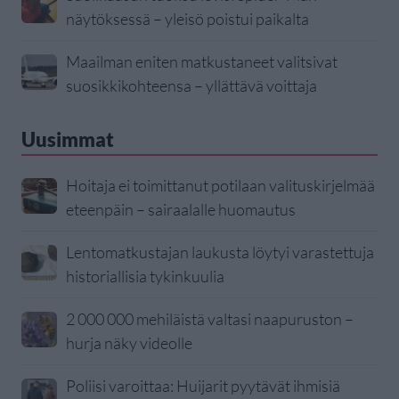
näytöksessä – yleisö poistui paikalta
Maailman eniten matkustaneet valitsivat
suosikkikohteensa – yllättävä voittaja
Uusimmat
Hoitaja ei toimittanut potilaan valituskirjelmää
eteenpäin – sairaalalle huomautus
Lentomatkustajan laukusta löytyi varastettuja
historiallisia tykinkuulia
2 000 000 mehiläistä valtasi naapuruston –
hurja näky videolle
Poliisi varoittaa: Huijarit pyytävät ihmisiä