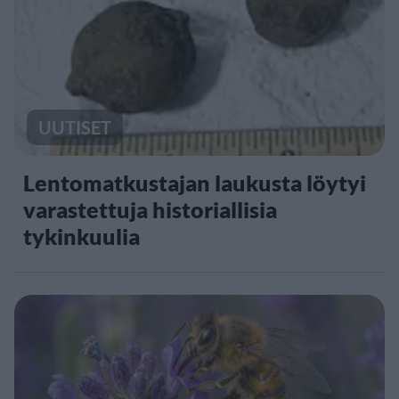
UUTISET
Lentomatkustajan laukusta löytyi
varastettuja historiallisia
tykinkuulia