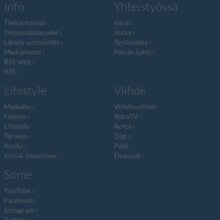
Info
Yhteistyössä
Tietoa meistä
Kesä!
Tietosuojalauseke
Jocka
Lähetä uutisvinkki
Tyyliniekka
Mediatiedot
Päivän Lehti
RSS-ohje
RSS
Lifestyle
Viihde
Matkailu
Viihdeuutiset
Fitness
StaraTV
Lifestyle
Autot
Terveys
Digi
Ruoka
Pelit
Koti & Asuminen
Elokuvat
Some
YouTube
Facebook
Instagram
Twitter