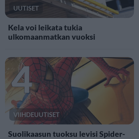
UUTISET
Kela voi leikata tukia
ulkomaanmatkan vuoksi
4
VIIHDEUUTISET
Suolikaasun tuoksu levisi Spider-