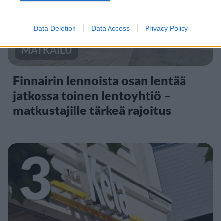
Data Deletion
Data Access
Privacy Policy
MATKAILU
Finnairin lennoista osan lentää
jatkossa toinen lentoyhtiö –
matkustajille tärkeä rajoitus
3