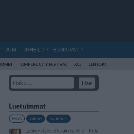
TUUBI
URHEILU
ELOKUVAT
OMBI
TAMPERE CITY FESTIVAL
XL5
LENTOKONE
MIREL
Luetuimmat
PÄIVÄ
VIIKKO
KUUKAUSI
Leskeneläke ei kuulu kaikille – Kela