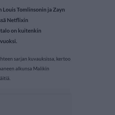
n Louis Tomlinsonin ja Zayn
sä Netflixin
talo on kuitenkin
 vuoksi.
 yhteen sarjan kuvauksissa, kertoo
saaneen alkunsa Malikin
itiä.