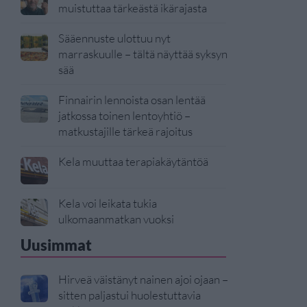
muistuttaa tärkeästä ikärajasta
Sääennuste ulottuu nyt
marraskuulle – tältä näyttää syksyn
sää
Finnairin lennoista osan lentää
jatkossa toinen lentoyhtiö –
matkustajille tärkeä rajoitus
Kela muuttaa terapiakäytäntöä
Kela voi leikata tukia
ulkomaanmatkan vuoksi
Uusimmat
Hirveä väistänyt nainen ajoi ojaan –
sitten paljastui huolestuttavia