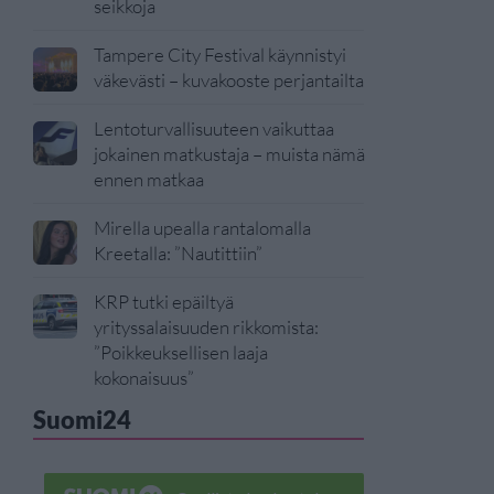
seikkoja
Tampere City Festival käynnistyi
väkevästi – kuvakooste perjantailta
Lentoturvallisuuteen vaikuttaa
jokainen matkustaja – muista nämä
ennen matkaa
Mirella upealla rantalomalla
Kreetalla: ”Nautittiin”
KRP tutki epäiltyä
yrityssalaisuuden rikkomista:
”Poikkeuksellisen laaja
kokonaisuus”
Suomi24