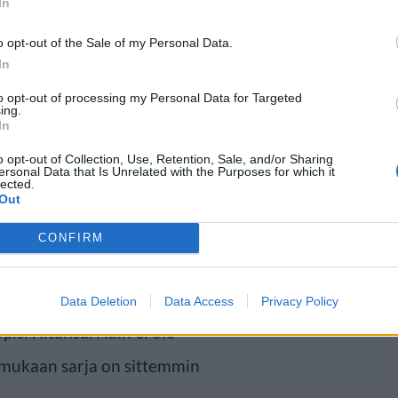
In
o opt-out of the Sale of my Personal Data.
In
sen
to opt-out of processing my Personal Data for Targeted
ing.
In
oli leukemiaan vuonna 2016.
o opt-out of Collection, Use, Retention, Sale, and/or Sharing
insonia kasvoihin. Tomlinson sai
ersonal Data that Is Unrelated with the Purposes for which it
lected.
Out
kuljetettiin sairaalahoitoon.
CONFIRM
si aivotärähdyksestä. Fyysinen
hmisten läsnäollessa. Netflixin
Data Deletion
Data Access
Privacy Policy
isi riitansa. Näin ei ole
 mukaan sarja on sittemmin