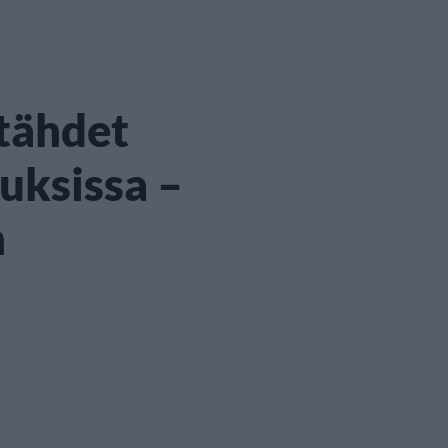
-tähdet
uksissa –
n