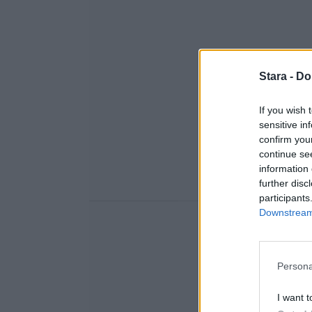
Stara -
Do
If you wish 
sensitive in
confirm you
continue se
information 
further disc
participants
Downstream 
Persona
I want t