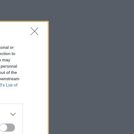
sonal or
ection to
ou may
 personal
out of the
 downstream
B’s List of