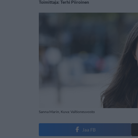
Toimittaja:
Terhi Piiroinen
Sanna Marin, Kuva: Valtioneuvosto
Jaa FB