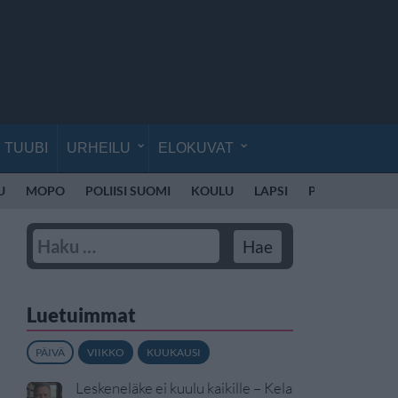
TUUBI
URHEILU
ELOKUVAT
U
MOPO
POLIISI SUOMI
KOULU
LAPSI
POLIISI SUOMI
Luetuimmat
PÄIVÄ
VIIKKO
KUUKAUSI
Leskeneläke ei kuulu kaikille – Kela