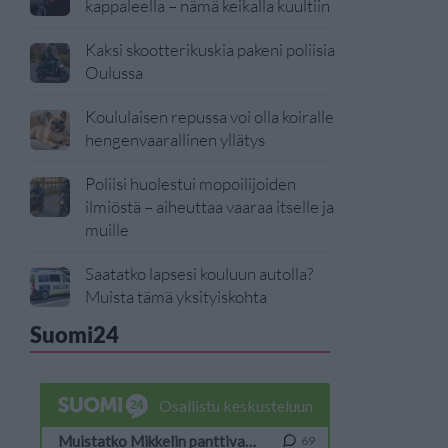
kappaleella – nämä keikalla kuultiin
Kaksi skootterikuskia pakeni poliisia
Oulussa
Koululaisen repussa voi olla koiralle
hengenvaarallinen yllätys
Poliisi huolestui mopoilijoiden
ilmiöstä – aiheuttaa vaaraa itselle ja
muille
Saatatko lapsesi kouluun autolla?
Muista tämä yksityiskohta
Suomi24