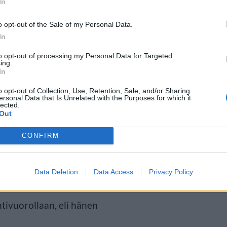
In
o opt-out of the Sale of my Personal Data.
In
ajaksi
to opt-out of processing my Personal Data for Targeted
ing.
In
o opt-out of Collection, Use, Retention, Sale, and/or Sharing
een päätöstämme liittyä Natoon,
ersonal Data that Is Unrelated with the Purposes for which it
lected.
Out
CONFIRM
uonna 2023 Venäjän hyökättyä
inisterinä. Vielä vuotta aiemmin
Data Deletion
Data Access
Privacy Policy
telussa
, ettei hän usko Suomen
tivuorollaan, eli hänen