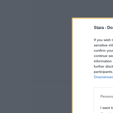
Stara -
Do
If you wish 
sensitive in
confirm you
continue se
information 
further disc
participants
Downstream 
Persona
I want t