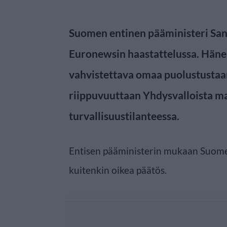
Suomen entinen pääministeri Sann
Euronewsin haastattelussa. Hän
vahvistettava omaa puolustustaa
riippuvuuttaan Yhdysvalloista 
turvallisuustilanteessa.
Entisen pääministerin mukaan Suomen
kuitenkin oikea päätös.