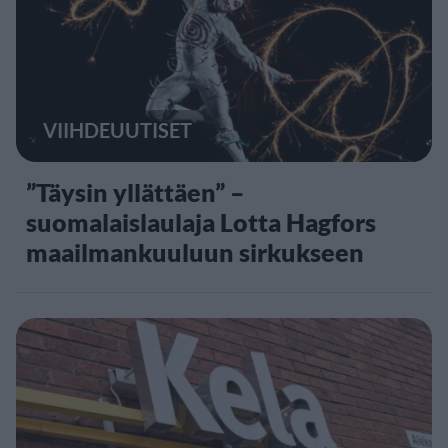
VIIHDEUUTISET
”Täysin yllättäen” –
suomalaislaulaja Lotta Hagfors
maailmankuuluun sirkukseen