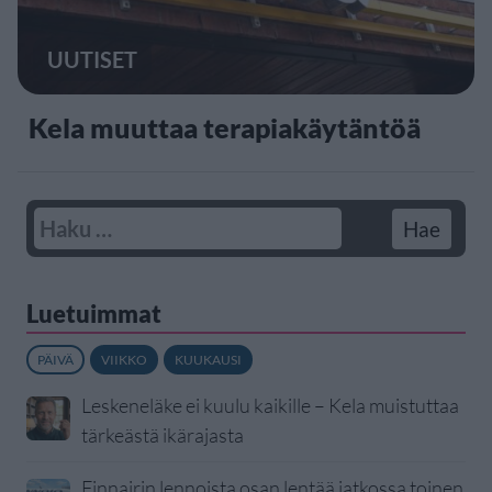
UUTISET
Kela muuttaa terapiakäytäntöä
Luetuimmat
PÄIVÄ
VIIKKO
KUUKAUSI
Leskeneläke ei kuulu kaikille – Kela muistuttaa
tärkeästä ikärajasta
Finnairin lennoista osan lentää jatkossa toinen