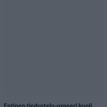
Entinen tiedustelu-upseeri kuoli