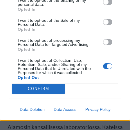
I want to opt-out of the Sharing of my
personal data.
Opted In
2023. Häntä kuvailtiin tähtitieteilijäksi ja
I want to opt-out of the Sale of my
taiteilijaksi. Kuolinsyytä ei ole kerrottu.
Personal Data.
Opted In
Frank Maiwald
– johtava tutkija NASA:n Jet
I want to opt-out of processing my
Personal Data for Targeted Advertising.
Opted In
Propulsion Laboratoryssa.
I want to opt-out of Collection, Use,
Kuoli heinäkuussa 2024. Kuolinsyytä ei ole
Retention, Sale, and/or Sharing of my
Personal Data that Is Unrelated with the
Purposes for which it was collected.
kerrottu. Muistokirjoituksessa hänen kerrottiin
Opted Out
eläneen elämän, jota leimasivat
CONFIRM
omistautuminen, rakkaus ja ystävällisyys.
Data Deletion
Data Access
Privacy Policy
Anthony Chavez
– entinen työntekijä Los
Alamosin kansallisessa laboratoriossa. Kateissa