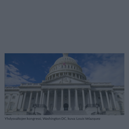
Yhdysvaltojen kongressi, Washington DC, kuva: Louis Velazquez