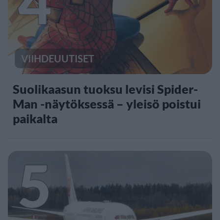
4
VIIHDEUUTISET
Suolikaasun tuoksu levisi Spider-
Man -näytöksessä – yleisö poistui
paikalta
5