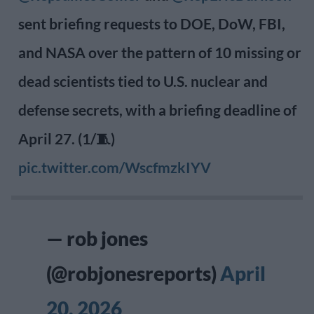
sent briefing requests to DOE, DoW, FBI,
and NASA over the pattern of 10 missing or
dead scientists tied to U.S. nuclear and
defense secrets, with a briefing deadline of
April 27. (1/🧵)
pic.twitter.com/WscfmzkIYV
— rob jones
(@robjonesreports)
April
20, 2026