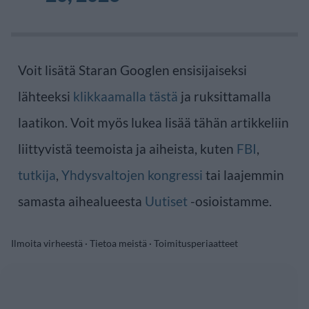
Voit lisätä Staran Googlen ensisijaiseksi
lähteeksi
klikkaamalla tästä
ja ruksittamalla
laatikon. Voit myös lukea lisää tähän artikkeliin
liittyvistä teemoista ja aiheista, kuten
FBI
,
tutkija
,
Yhdysvaltojen kongressi
tai laajemmin
samasta aihealueesta
Uutiset
-osioistamme.
Ilmoita virheestä
·
Tietoa meistä
·
Toimitusperiaatteet