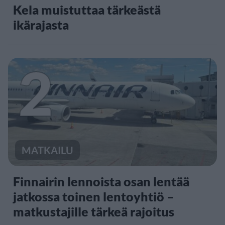
Kela muistuttaa tärkeästä
ikärajasta
2
MATKAILU
Finnairin lennoista osan lentää
jatkossa toinen lentoyhtiö –
matkustajille tärkeä rajoitus