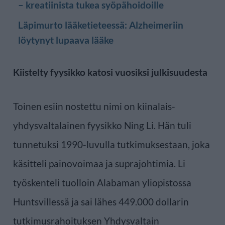
– kreatiinista tukea syöpähoidoille
Läpimurto lääketieteessä: Alzheimeriin
löytynyt lupaava lääke
Kiistelty fyysikko katosi vuosiksi julkisuudesta
Toinen esiin nostettu nimi on kiinalais-
yhdysvaltalainen fyysikko Ning Li. Hän tuli
tunnetuksi 1990-luvulla tutkimuksestaan, joka
käsitteli painovoimaa ja suprajohtimia. Li
työskenteli tuolloin Alabaman yliopistossa
Huntsvillessä ja sai lähes 449.000 dollarin
tutkimusrahoituksen Yhdysvaltain