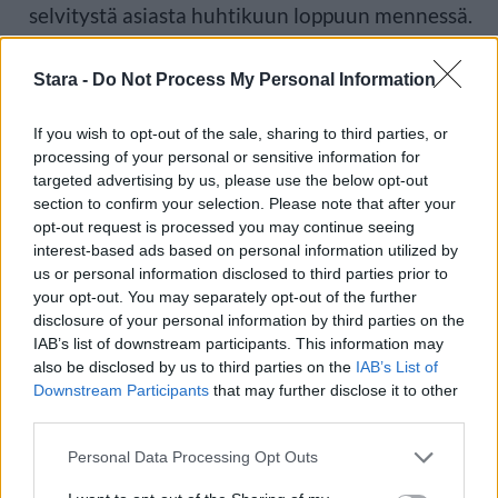
selvitystä asiasta huhtikuun loppuun mennessä.
Stara -
Do Not Process My Personal Information
Kadonneet ja kuolleet amerikkalaistutkijat:
If you wish to opt-out of the sale, sharing to third parties, or
processing of your personal or sensitive information for
Amy Eskridge
– tutkija, jonka kerrottiin
targeted advertising by us, please use the below opt-out
section to confirm your selection. Please note that after your
tutkineen antigravitaatioteknologiaa. Kuoli
opt-out request is processed you may continue seeing
vuonna 2022. Kuolinsyyksi ilmoitettiin itse
interest-based ads based on personal information utilized by
us or personal information disclosed to third parties prior to
aiheutettu ampumahaava.
your opt-out. You may separately opt-out of the further
disclosure of your personal information by third parties on the
IAB’s list of downstream participants. This information may
Michael David Hicks
– tutkija NASA:n Jet
also be disclosed by us to third parties on the
IAB’s List of
Downstream Participants
that may further disclose it to other
Propulsion Laboratoryssa. Työskenteli muun
third parties.
muassa DART-projektissa ja Deep Space 1 -
Personal Data Processing Opt Outs
avaruusluotainhankkeessa. Kuoli heinäkuussa