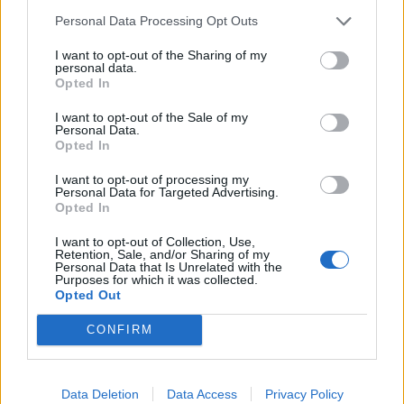
Personal Data Processing Opt Outs
I want to opt-out of the Sharing of my
personal data.
UUTISET
Opted In
I want to opt-out of the Sale of my
Leskeneläke ei kuulu kaikille –
Personal Data.
Opted In
Kela muistuttaa tärkeästä
I want to opt-out of processing my
ikärajasta
Personal Data for Targeted Advertising.
Opted In
I want to opt-out of Collection, Use,
2
Retention, Sale, and/or Sharing of my
Personal Data that Is Unrelated with the
Purposes for which it was collected.
Opted Out
CONFIRM
Data Deletion
Data Access
Privacy Policy