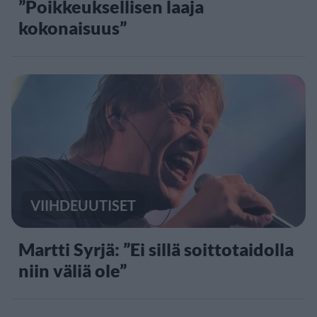
”Poikkeuksellisen laaja
kokonaisuus”
VIIHDEUUTISET
Martti Syrjä: ”Ei sillä soittotaidolla
niin väliä ole”