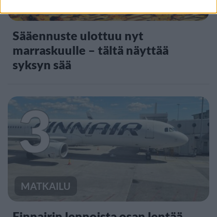
VIIHDEUUTISET
Sääennuste ulottuu nyt
marraskuulle – tältä näyttää
syksyn sää
3
MATKAILU
Finnairin lennoista osan lentää