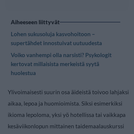
Aiheeseen liittyvät
Lohen sukusoluja kasvohoitoon –
supertähdet innostuivat uutuudesta
Voiko vanhempi olla narsisti? Psykologit
kertovat millaisista merkeistä syytä
huolestua
Ylivoimaisesti suurin osa äideistä toivoo lahjaksi
aikaa, lepoa ja huomioimista. Siksi esimerkiksi
ikioma lepoloma, yksi yö hotellissa tai vaikkapa
kesäviikonlopun mittainen taidemaalauskurssi