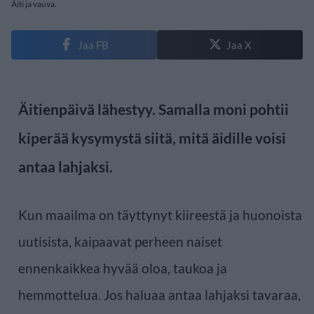
Äiti ja vauva.
Jaa FB
Jaa X
Äitienpäivä lähestyy. Samalla moni pohtii
kiperää kysymystä siitä, mitä äidille voisi
antaa lahjaksi.
Kun maailma on täyttynyt kiireestä ja huonoista
uutisista, kaipaavat perheen naiset
ennenkaikkea hyvää oloa, taukoa ja
hemmottelua. Jos haluaa antaa lahjaksi tavaraa,