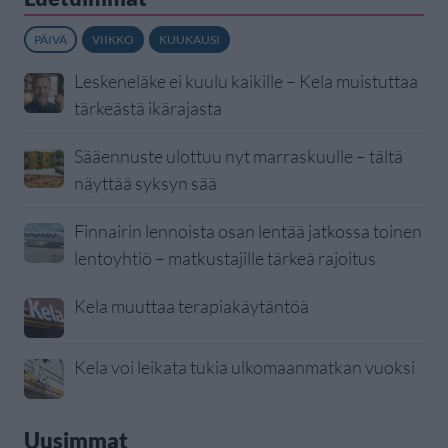
PÄIVÄ
VIIKKO
KUUKAUSI
Leskeneläke ei kuulu kaikille – Kela muistuttaa
tärkeästä ikärajasta
Sääennuste ulottuu nyt marraskuulle – tältä
näyttää syksyn sää
Finnairin lennoista osan lentää jatkossa toinen
lentoyhtiö – matkustajille tärkeä rajoitus
Kela muuttaa terapiakäytäntöä
Kela voi leikata tukia ulkomaanmatkan vuoksi
Uusimmat