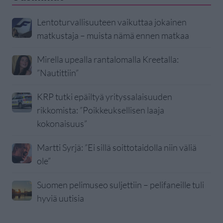
Lentoturvallisuuteen vaikuttaa jokainen
matkustaja – muista nämä ennen matkaa
Mirella upealla rantalomalla Kreetalla:
”Nautittiin”
KRP tutki epäiltyä yrityssalaisuuden
rikkomista: ”Poikkeuksellisen laaja
kokonaisuus”
Martti Syrjä: ”Ei sillä soittotaidolla niin väliä
ole”
Suomen pelimuseo suljettiin – pelifaneille tuli
hyviä uutisia