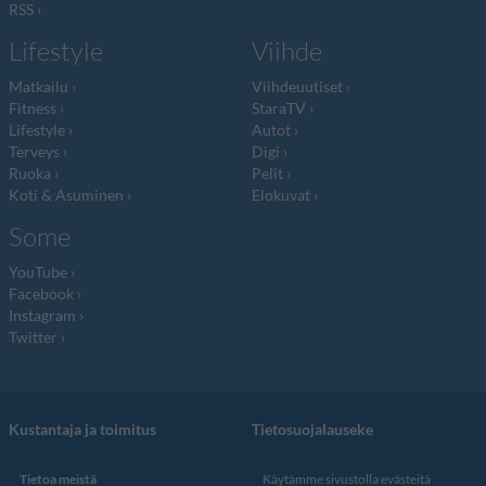
RSS
Lifestyle
Viihde
Matkailu
Viihdeuutiset
Fitness
StaraTV
Lifestyle
Autot
Terveys
Digi
Ruoka
Pelit
Koti & Asuminen
Elokuvat
Some
YouTube
Facebook
Instagram
Twitter
Kustantaja ja toimitus
Tietosuojalauseke
Tietoa meistä
Käytämme sivustolla evästeitä