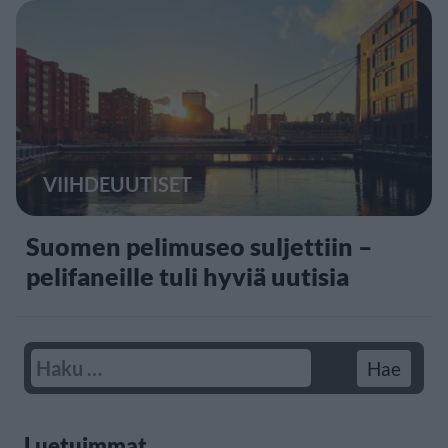
VIIHDEUUTISET
Suomen pelimuseo suljettiin –
pelifaneille tuli hyviä uutisia
Luetuimmat