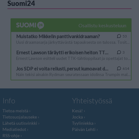
Suomi24
Info
Yhteistyössä
Tietoa meistä
Kesä!
Tietosuojalauseke
Jocka
Lähetä uutisvinkki
Tyyliniekka
Mediatiedot
Päivän Lehti
RSS-ohje