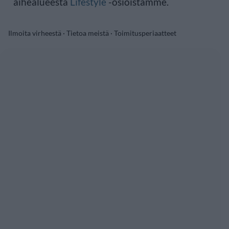
aihealueesta
Lifestyle
-osioistamme.
Ilmoita virheestä
·
Tietoa meistä
·
Toimitusperiaatteet