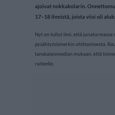
ajoivat nokkakolarin. Onnettom
17–18 ihmistä, joista viisi oli aluks
Nyt on tullut ilmi, että junaturmassa 
pysähtymismerkin ohittamisesta. Raut
tanskalaismedian mukaan, että toinen
raiteelle.