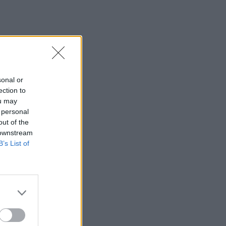
sonal or
ection to
ou may
 personal
out of the
 downstream
B’s List of