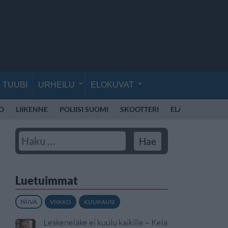
TUUBI
URHEILU
ELOKUVAT
O
LIIKENNE
POLIISI SUOMI
SKOOTTERI
ELÄINLÄÄKÄRI
Luetuimmat
PÄIVÄ
VIIKKO
KUUKAUSI
Leskeneläke ei kuulu kaikille – Kela