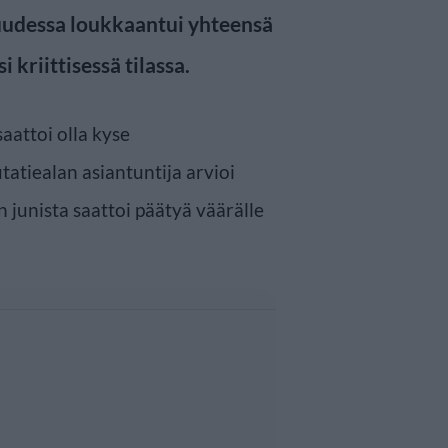
uudessa loukkaantui yhteensä
i kriittisessä tilassa.
saattoi olla kyse
atiealan asiantuntija arvioi
 junista saattoi päätyä väärälle