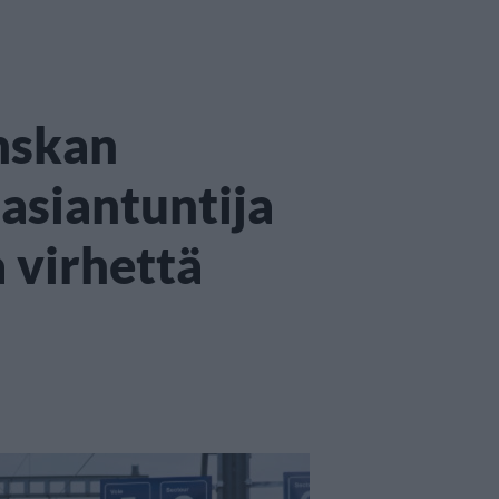
nskan
asiantuntija
 virhettä