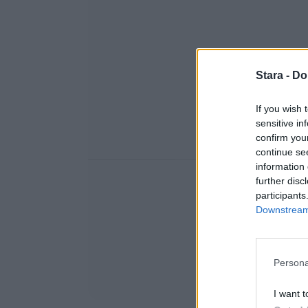
Stara -
Do
If you wish 
sensitive in
confirm you
continue se
information 
further disc
participants
Downstream 
Persona
I want t