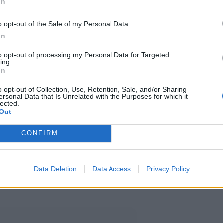
In
ssignaalia ei noudatettu. Junat
o opt-out of the Sale of my Personal Data.
In
ja Kagerupin välillä
to opt-out of processing my Personal Data for Targeted
äys tapahtui yksiraiteisella
ing.
In
turmat ovat todella harvinaisia.
o opt-out of Collection, Use, Retention, Sale, and/or Sharing
ersonal Data that Is Unrelated with the Purposes for which it
lected.
 voivat kohdata samalla radalla,
Out
kyä. Junien törmääminen on
CONFIRM
lisista onnettomuustilanteista.
ielä vahvistaneet onnettomuuden
Data Deletion
Data Access
Privacy Policy