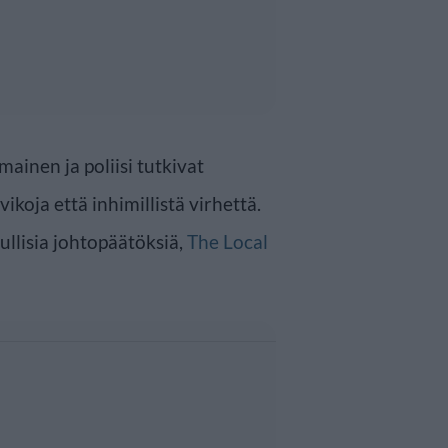
inen ja poliisi tutkivat
ikoja että inhimillistä virhettä.
ullisia johtopäätöksiä,
The Local