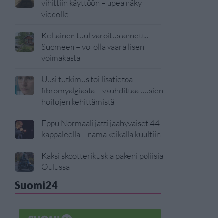
vihittiin käyttöön – upea näky
videolle
Keltainen tuulivaroitus annettu
Suomeen – voi olla vaarallisen
voimakasta
Uusi tutkimus toi lisätietoa
fibromyalgiasta – vauhdittaa uusien
hoitojen kehittämistä
Eppu Normaali jätti jäähyväiset 44
kappaleella – nämä keikalla kuultiin
Kaksi skootterikuskia pakeni poliisia
Oulussa
Suomi24