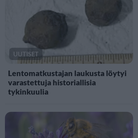
UUTISET
Lentomatkustajan laukusta löytyi
varastettuja historiallisia
tykinkuulia