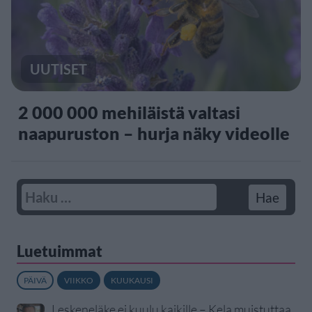
UUTISET
2 000 000 mehiläistä valtasi
naapuruston – hurja näky videolle
Luetuimmat
PÄIVÄ
VIIKKO
KUUKAUSI
Leskeneläke ei kuulu kaikille – Kela muistuttaa