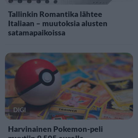
Tallinkin Romantika lähtee
Italiaan – muutoksia alusten
satamapaikoissa
DIGI
Harvinainen Pokemon-peli
myytiin 9 505 eurolla