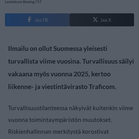
Lentokone Boeing 757
Jaa FB
Jaa X
Ilmailu on ollut Suomessa yleisesti
turvallista viime vuosina. Turvallisuus säilyi
vakaana myös vuonna 2025, kertoo
liikenne- ja viestintävirasto Traficom.
Turvallisuustilanteessa näkyivät kuitenkin viime
vuonna toimintaympäristön muutokset.
Riskienhallinnan merkitystä korostivat