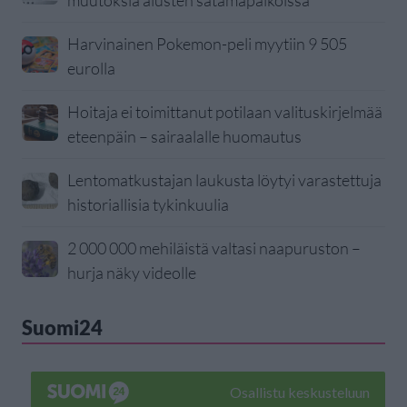
muutoksia alusten satamapaikoissa
Harvinainen Pokemon-peli myytiin 9 505
eurolla
Hoitaja ei toimittanut potilaan valituskirjelmää
eteenpäin – sairaalalle huomautus
Lentomatkustajan laukusta löytyi varastettuja
historiallisia tykinkuulia
2 000 000 mehiläistä valtasi naapuruston –
hurja näky videolle
Suomi24