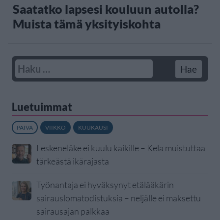
Saatatko lapsesi kouluun autolla?
Muista tämä yksityiskohta
Luetuimmat
PÄIVÄ
VIIKKO
KUUKAUSI
Leskeneläke ei kuulu kaikille – Kela muistuttaa
tärkeästä ikärajasta
Työnantaja ei hyväksynyt etälääkärin
sairauslomatodistuksia – neljälle ei maksettu
sairausajan palkkaa