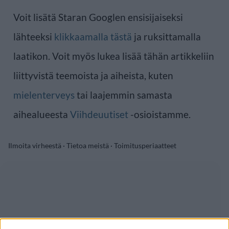
Voit lisätä Staran Googlen ensisijaiseksi
lähteeksi
klikkaamalla tästä
ja ruksittamalla
laatikon. Voit myös lukea lisää tähän artikkeliin
liittyvistä teemoista ja aiheista, kuten
mielenterveys
tai laajemmin samasta
aihealueesta
Viihdeuutiset
-osioistamme.
Ilmoita virheestä
·
Tietoa meistä
·
Toimitusperiaatteet