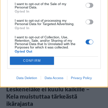
I want to opt-out of the Sale of my
Personal Data.
Opted In
Staran luetuimmat
I want to opt-out of processing my
Personal Data for Targeted Advertising.
Opted In
1
I want to opt-out of Collection, Use,
Retention, Sale, and/or Sharing of my
Personal Data that Is Unrelated with the
Purposes for which it was collected.
Opted Out
CONFIRM
UUTISET
Data Deletion
Data Access
Privacy Policy
Leskeneläke ei kuulu kaikille –
Kela muistuttaa tärkeästä
ikärajasta