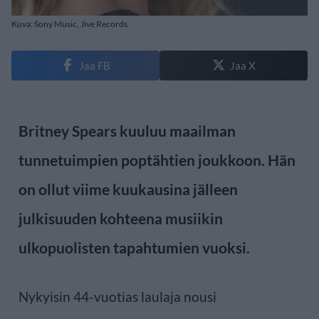
Kuva: Sony Music, Jive Records
Jaa FB
Jaa X
Britney Spears kuuluu maailman
tunnetuimpien poptähtien joukkoon. Hän
on ollut viime kuukausina jälleen
julkisuuden kohteena musiikin
ulkopuolisten tapahtumien vuoksi.
Nykyisin 44-vuotias laulaja nousi