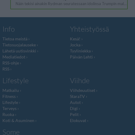
Info
Yhteistyössä
Tietoa meistä
Kesä!
Tietosuojalauseke
Jocka
Lähetä uutisvinkki
Tyyliniekka
Mediatiedot
Päivän Lehti
RSS-ohje
RSS
Lifestyle
Viihde
Matkailu
Viihdeuutiset
Fitness
StaraTV
Lifestyle
Autot
Terveys
Digi
Ruoka
Pelit
Koti & Asuminen
Elokuvat
Some