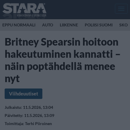
Men
EPPU NORMAALI
AUTO
LIIKENNE
POLIISI SUOMI
SKOO
Britney Spearsin hoitoon
hakeutuminen kannatti –
näin poptähdellä menee
nyt
Viihdeuutiset
Julkaistu: 11.5.2026, 13:04
Päivitetty: 11.5.2026, 13:09
Toimittaja:
Terhi Piiroinen