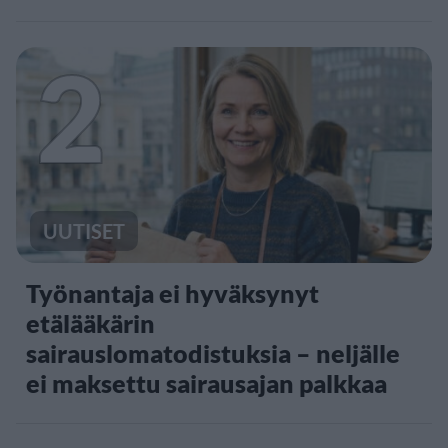
2
UUTISET
Työnantaja ei hyväksynyt
etälääkärin
sairauslomatodistuksia – neljälle
ei maksettu sairausajan palkkaa