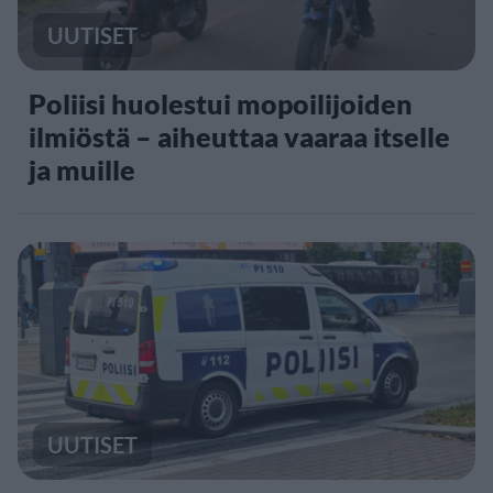
UUTISET
Poliisi huolestui mopoilijoiden
ilmiöstä – aiheuttaa vaaraa itselle
ja muille
UUTISET