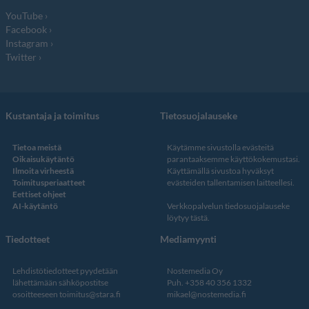
YouTube
Facebook
Instagram
Twitter
Kustantaja ja toimitus
Tietosuojalauseke
Tietoa meistä
Käytämme sivustolla evästeitä
Oikaisukäytäntö
parantaaksemme käyttökokemustasi.
Ilmoita virheestä
Käyttämällä sivustoa hyväksyt
Toimitusperiaatteet
evästeiden tallentamisen laitteellesi.
Eettiset ohjeet
AI-käytäntö
Verkkopalvelun
tiedosuojalauseke
löytyy tästä
.
Tiedotteet
Mediamyynti
Lehdistötiedotteet pyydetään
Nostemedia Oy
lähettämään sähköpostitse
Puh. +358 40 356 1332
osoitteeseen
toimitus@stara.fi
mikael@nostemedia.fi