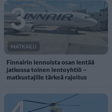
3
MATKAILU
Finnairin lennoista osan lentää
jatkossa toinen lentoyhtiö –
matkustajille tärkeä rajoitus
4