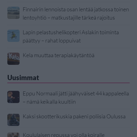
Finnairin lennoista osan lentää jatkossa toinen
lentoyhtiö – matkustajille tärkeä rajoitus
Lapin pelastushelikopteri Aslakin toiminta
päättyy – rahat loppuivat
Kela muuttaa terapiakäytäntöä
Uusimmat
Eppu Normaali jätti jäähyväiset 44 kappaleella
– nämä keikalla kuultiin
Kaksi skootterikuskia pakeni poliisia Oulussa
Koululaisen repussa voi olla koiralle