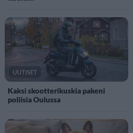
UUTISET
Kaksi skootterikuskia pakeni
poliisia Oulussa