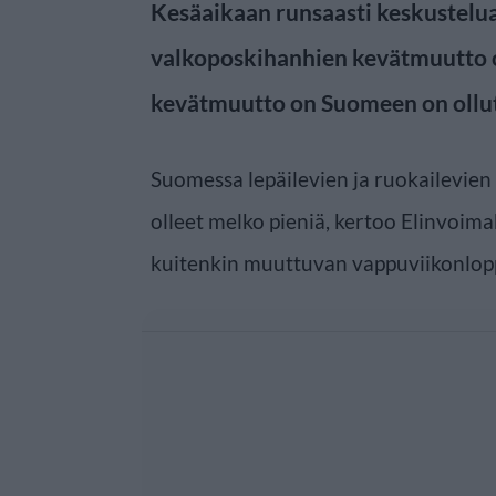
Kesäaikaan runsaasti keskustelu
valkoposkihanhien kevätmuutto o
kevätmuutto on Suomeen on ollut
Suomessa lepäilevien ja ruokailevie
olleet melko pieniä, kertoo Elinvoim
kuitenkin muuttuvan vappuviikonlop