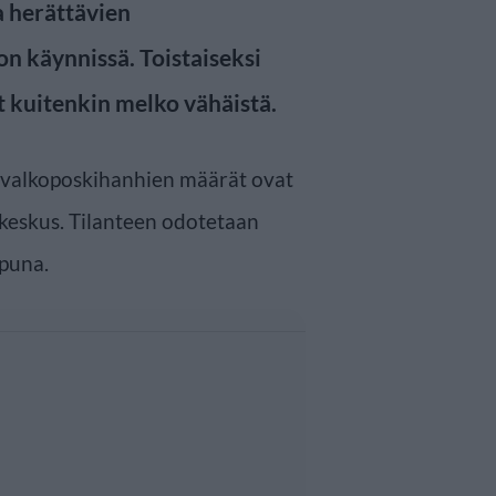
a herättävien
n käynnissä. Toistaiseksi
 kuitenkin melko vähäistä.
n valkoposkihanhien määrät ovat
akeskus. Tilanteen odotetaan
puna.