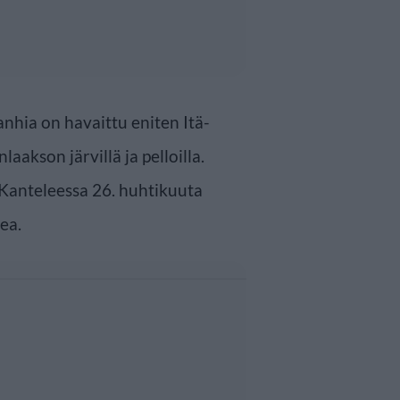
anhia on havaittu eniten Itä-
kson järvillä ja pelloilla.
 Kanteleessa 26. huhtikuuta
ea.