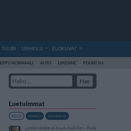
TUUBI
URHEILU
ELOKUVAT
EPPU NORMAALI
AUTO
LIIKENNE
POLIISI SUOMI
SKOOT
Luetuimmat
PÄIVÄ
VIIKKO
KUUKAUSI
Leskeneläke ei kuulu kaikille – Kela