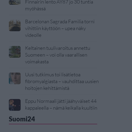
Finnairin lento AY87 jo 30 tuntia
myöhässä
Barcelonan Sagrada Familia torni
vihittiin käyttöön – upea näky
videolle
Keltainen tuulivaroitus annettu
Suomeen – voi olla vaarallisen
voimakasta
Uusi tutkimus toi lisätietoa
fibromyalgiasta – vauhdittaa uusien
hoitojen kehittämistä
Eppu Normaali jätti jäähyväiset 44
kappaleella – nämä keikalla kuultiin
Suomi24