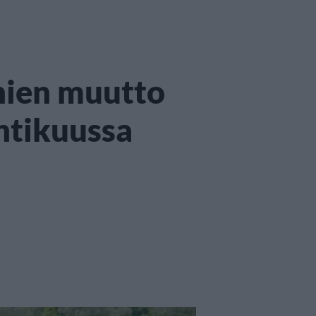
hien muutto
htikuussa