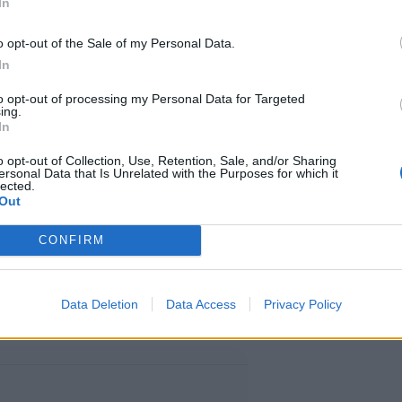
In
 muuttoa
o opt-out of the Sale of my Personal Data.
In
fe Suomen Tiira-
to opt-out of processing my Personal Data for Targeted
uuta. Lauttasaaressa havaittiin 5
ing.
In
 1 960 lajilleen määrittämätöntä
o opt-out of Collection, Use, Retention, Sale, and/or Sharing
ersonal Data that Is Unrelated with the Purposes for which it
een.
lected.
Out
askettiin 18. huhtikuuta 8 200
CONFIRM
altaosa jäi kuitenkin vielä
Data Deletion
Data Access
Privacy Policy