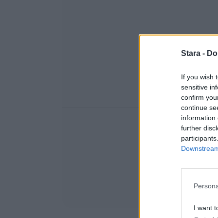
Stara -
Do
If you wish 
sensitive in
confirm you
continue se
information 
further disc
participants
Downstream 
Persona
I want t