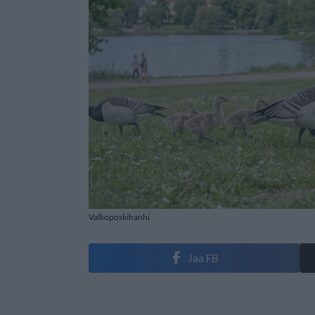
Valkoposkihanhi
Jaa FB