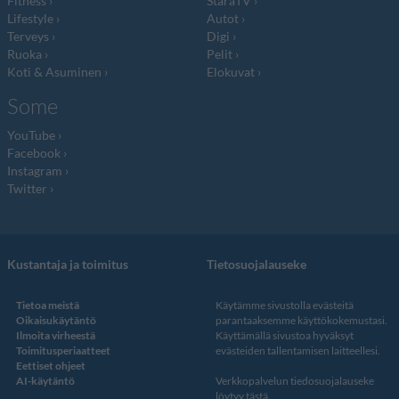
Fitness
StaraTV
Lifestyle
Autot
Terveys
Digi
Ruoka
Pelit
Koti & Asuminen
Elokuvat
Some
YouTube
Facebook
Instagram
Twitter
Kustantaja ja toimitus
Tietosuojalauseke
Tietoa meistä
Käytämme sivustolla evästeitä
Oikaisukäytäntö
parantaaksemme käyttökokemustasi.
Ilmoita virheestä
Käyttämällä sivustoa hyväksyt
Toimitusperiaatteet
evästeiden tallentamisen laitteellesi.
Eettiset ohjeet
AI-käytäntö
Verkkopalvelun
tiedosuojalauseke
löytyy tästä
.