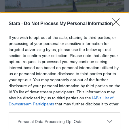
Stara -
Do Not Process My Personal Information
If you wish to opt-out of the sale, sharing to third parties, or
processing of your personal or sensitive information for
targeted advertising by us, please use the below opt-out
Uutiset
section to confirm your selection. Please note that after your
opt-out request is processed you may continue seeing
interest-based ads based on personal information utilized by
12.5.2026, 14:06
us or personal information disclosed to third parties prior to
your opt-out. You may separately opt-out of the further
Valkoposkihanhien muutto
disclosure of your personal information by third parties on the
IAB’s list of downstream participants. This information may
Suomeen oli huhtikuussa
also be disclosed by us to third parties on the
IAB’s List of
Downstream Participants
that may further disclose it to other
third parties.
vähäistä
Personal Data Processing Opt Outs