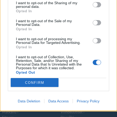
I want to opt-out of the Sharing of my
Kesäaikaan runsaasti keskustelua herättävien
personal data.
Opted In
valkoposkihanhien kevätmuutto on
I want to opt-out of the Sale of my
käynnissä. Toistaiseksi kevätmuutto
Personal Data.
Opted In
I want to opt-out of processing my
Personal Data for Targeted Advertising.
Opted In
I want to opt-out of Collection, Use,
Info
Yhteistyössä
Retention, Sale, and/or Sharing of my
Personal Data that Is Unrelated with the
Tietoa meistä
Kesä!
Purposes for which it was collected.
Opted Out
Tietosuojalauseke
Jocka
Lähetä uutisvinkki
Tyyliniekka
CONFIRM
Mediatiedot
Päivän Lehti
RSS-ohje
RSS
Data Deletion
Data Access
Privacy Policy
Lifestyle
Viihde
Matkailu
Viihdeuutiset