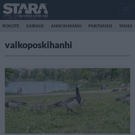
Men
ROKOTE
SAIRAUS
ANNI IHAMÄKI
PARITANSSI
TANSSI
valkoposkihanhi