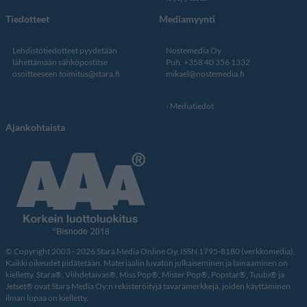
Tiedotteet
Mediamyynti
Lehdistötiedotteet pyydetään
Nostemedia Oy
lähettämään sähköpostitse
Puh. +358 40 356 1332
osoitteeseen
toimitus@stara.fi
mikael@nostemedia.fi
Mediatiedot
Ajankohtaista
© Copyright 2003 - 2026 Stara Media Online Oy. ISSN 1795-8180 (verkkomedia).
Kaikki oikeudet pidätetään. Materiaalin luvaton julkaiseminen ja lainaaminen on
kielletty. Stara®, Viihdetaivas®, Miss Pop®, Mister Pop®, Popstar®, Tuubi® ja
Jetset® ovat Stara Media Oy:n rekisteröityjä tavaramerkkejä, joiden käyttäminen
ilman lupaa on kielletty.