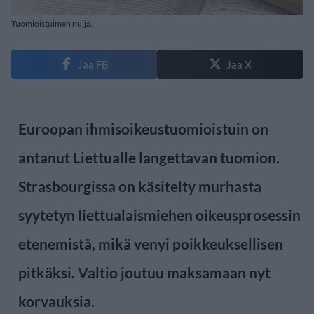
Tuomioistuimen nuija.
Jaa FB
Jaa X
Euroopan ihmisoikeustuomioistuin on
antanut Liettualle langettavan tuomion.
Strasbourgissa on käsitelty murhasta
syytetyn liettualaismiehen oikeusprosessin
etenemistä, mikä venyi poikkeuksellisen
pitkäksi. Valtio joutuu maksamaan nyt
korvauksia.