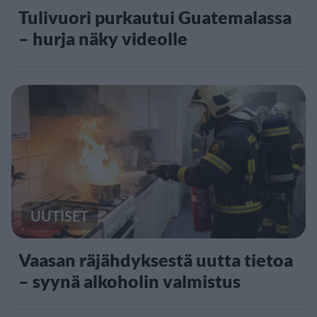
Tulivuori purkautui Guatemalassa
– hurja näky videolle
UUTISET
Vaasan räjähdyksestä uutta tietoa
– syynä alkoholin valmistus