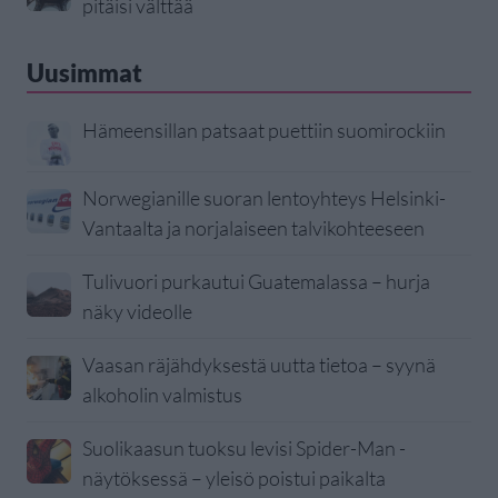
pitäisi välttää
Uusimmat
Hämeensillan patsaat puettiin suomirockiin
Norwegianille suoran lentoyhteys Helsinki-
Vantaalta ja norjalaiseen talvikohteeseen
Tulivuori purkautui Guatemalassa – hurja
näky videolle
Vaasan räjähdyksestä uutta tietoa – syynä
alkoholin valmistus
Suolikaasun tuoksu levisi Spider-Man -
näytöksessä – yleisö poistui paikalta