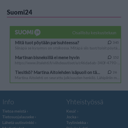
Suomi24
Info
Yhteistyössä
Tietoa meistä
Kesä!
Tietosuojalauseke
Jocka
Lähetä uutisvinkki
Tyyliniekka