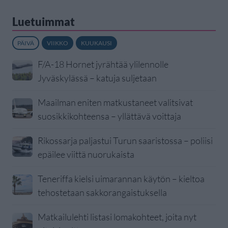
Luetuimmat
PÄIVÄ
VIIKKO
KUUKAUSI
F/A-18 Hornet jyrähtää ylilennolle
Jyväskylässä – katuja suljetaan
Maailman eniten matkustaneet valitsivat
suosikkikohteensa – yllättävä voittaja
Rikossarja paljastui Turun saaristossa – poliisi
epäilee viittä nuorukaista
Teneriffa kielsi uimarannan käytön – kieltoa
tehostetaan sakkorangaistuksella
Matkailulehti listasi lomakohteet, joita nyt