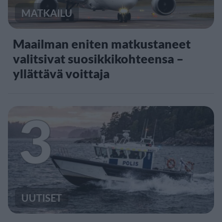
MATKAILU
Maailman eniten matkustaneet
valitsivat suosikkikohteensa –
yllättävä voittaja
3
UUTISET