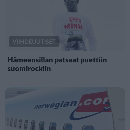
VIIHDEUUTISET
Hämeensillan patsaat puettiin
suomirockiin