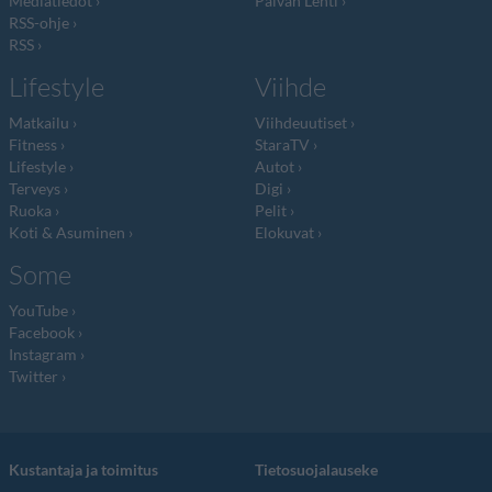
Mediatiedot
Päivän Lehti
RSS-ohje
RSS
Lifestyle
Viihde
Matkailu
Viihdeuutiset
Fitness
StaraTV
Lifestyle
Autot
Terveys
Digi
Ruoka
Pelit
Koti & Asuminen
Elokuvat
Some
YouTube
Facebook
Instagram
Twitter
Kustantaja ja toimitus
Tietosuojalauseke