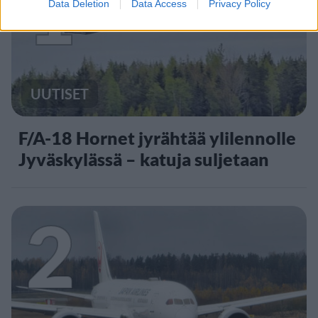
1
Data Deletion
Data Access
Privacy Policy
UUTISET
F/A-18 Hornet jyrähtää ylilennolle
Jyväskylässä – katuja suljetaan
2