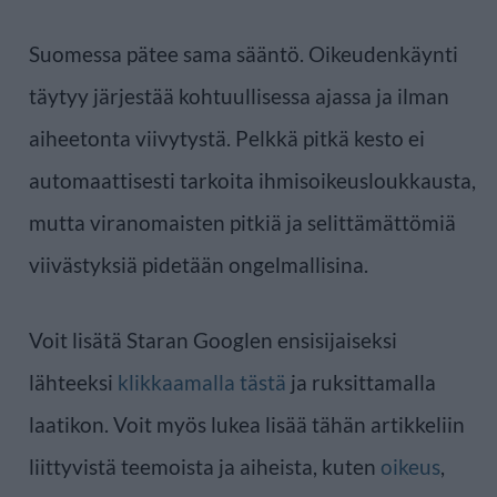
Suomessa pätee sama sääntö. Oikeudenkäynti
täytyy järjestää kohtuullisessa ajassa ja ilman
aiheetonta viivytystä. Pelkkä pitkä kesto ei
automaattisesti tarkoita ihmisoikeusloukkausta,
mutta viranomaisten pitkiä ja selittämättömiä
viivästyksiä pidetään ongelmallisina.
Voit lisätä Staran Googlen ensisijaiseksi
lähteeksi
klikkaamalla tästä
ja ruksittamalla
laatikon. Voit myös lukea lisää tähän artikkeliin
liittyvistä teemoista ja aiheista, kuten
oikeus
,