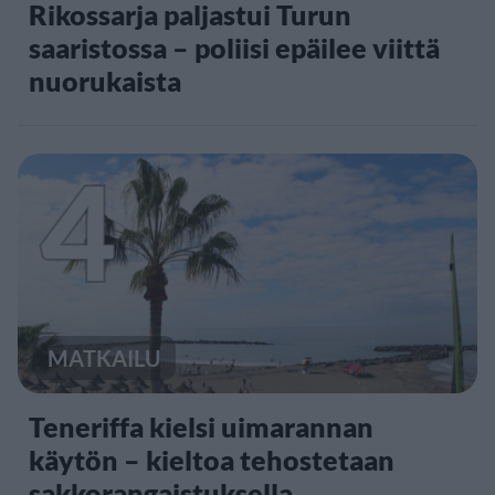
Rikossarja paljastui Turun
saaristossa – poliisi epäilee viittä
nuorukaista
4
MATKAILU
Teneriffa kielsi uimarannan
käytön – kieltoa tehostetaan
sakkorangaistuksella