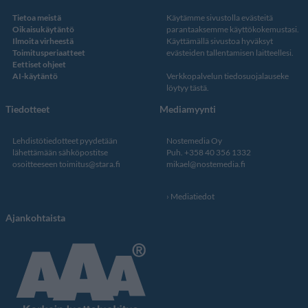
Tietoa meistä
Käytämme sivustolla evästeitä
Oikaisukäytäntö
parantaaksemme käyttökokemustasi.
Ilmoita virheestä
Käyttämällä sivustoa hyväksyt
Toimitusperiaatteet
evästeiden tallentamisen laitteellesi.
Eettiset ohjeet
AI-käytäntö
Verkkopalvelun
tiedosuojalauseke
löytyy tästä
.
Tiedotteet
Mediamyynti
Lehdistötiedotteet pyydetään
Nostemedia Oy
lähettämään sähköpostitse
Puh. +358 40 356 1332
osoitteeseen
toimitus@stara.fi
mikael@nostemedia.fi
Mediatiedot
Ajankohtaista