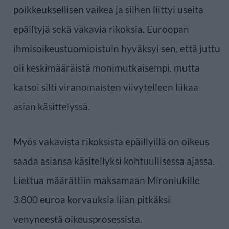
poikkeuksellisen vaikea ja siihen liittyi useita
epäiltyjä sekä vakavia rikoksia. Euroopan
ihmisoikeustuomioistuin hyväksyi sen, että juttu
oli keskimääräistä monimutkaisempi, mutta
katsoi silti viranomaisten viivytelleen liikaa
asian käsittelyssä.
Myös vakavista rikoksista epäillyillä on oikeus
saada asiansa käsitellyksi kohtuullisessa ajassa.
Liettua määrättiin maksamaan Mironiukille
3.800 euroa korvauksia liian pitkäksi
venyneestä oikeusprosessista.