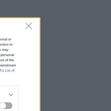
sonal or
ection to
ou may
 personal
out of the
 downstream
B’s List of