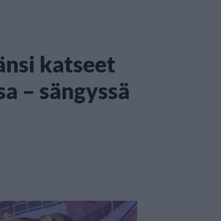
änsi katseet
ssa – sängyssä