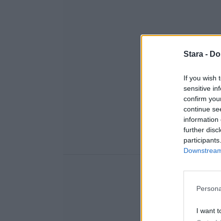
Stara -
Do
If you wish 
sensitive in
confirm you
continue se
information 
further disc
participants
Downstream 
Persona
I want t