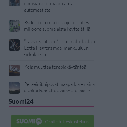
ihmisiä nostamaan rahaa
automaatista
Ryden tietomurto laajeni – lähes
miljoona suomalaista käyttäjätiliä
”Täysin yllättäen” – suomalaislaulaja
Lotta Hagfors maailmankuuluun
sirkukseen
Kela muuttaa terapiakäytäntöä
Perseidit hipovat maapalloa – näinä
aikoina kannattaa katsoa taivaalle
Suomi24