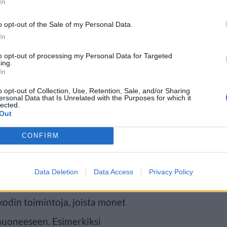
In
o opt-out of the Sale of my Personal Data.
In
majoitukseen
to opt-out of processing my Personal Data for Targeted
ing.
In
i varustettu suurikokoisella
o opt-out of Collection, Use, Retention, Sale, and/or Sharing
ersonal Data that Is Unrelated with the Purposes for which it
lected.
yyliin varsin mielenkiintoinen
Out
lisäksi sängyssä oli nimittäin
CONFIRM
aan riittävästi lämpöä jo ennen
Data Deletion
Data Access
Privacy Policy
kodin toimintoja, joista monet
yhuoneeseen. Esimerkiksi