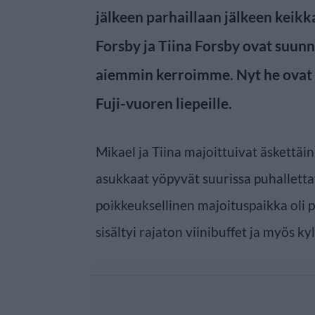
jälkeen parhaillaan jälkeen keikk
Forsby ja Tiina Forsby ovat suun
aiemmin kerroimme. Nyt he ovat
Fuji-vuoren liepeille.
Mikael ja Tiina majoittuivat äskettäi
asukkaat yöpyvät suurissa puhallettavi
poikkeuksellinen majoituspaikka oli p
sisältyi rajaton viinibuffet ja myös ky