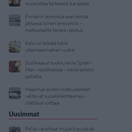
muistuttaa tärkeästä ikärajasta
Finnairin lennoista osan lentää
jatkossa toinen lentoyhtiö –
matkustajille tärkeä rajoitus
Kela voi leikata tukia
ulkomaanmatkan vuoksi
Suolikaasun tuoksu levisi Spider-
Man -näytöksessä – yleisö poistui
paikalta
Maailman eniten matkustaneet
valitsivat suosikkikohteensa –
yllättävä voittaja
Uusimmat
Poliisi varoittaa: Huijarit pyytävät