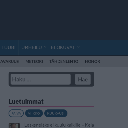
TUUBI
URHEILU
ELOKUVAT
AVARUUS
METEORI
TÄHDENLENTO
HONOR
HONOR RO
Luetuimmat
PÄIVÄ
VIIKKO
KUUKAUSI
Leskeneläke ei kuulu kaikille – Kela