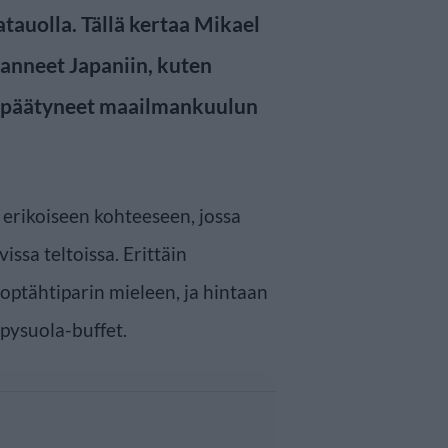
atauolla. Tällä kertaa Mikael
nanneet Japaniin, kuten
 päätyneet maailmankuulun
n erikoiseen kohteeseen, jossa
ssa teltoissa. Erittäin
optähtiparin mieleen, ja hintaan
lpysuola-buffet.