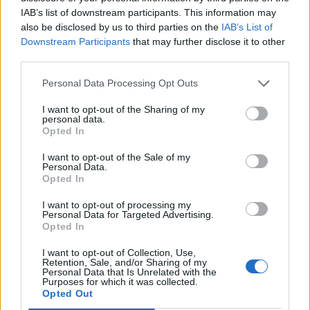
IAB’s list of downstream participants. This information may
also be disclosed by us to third parties on the
IAB’s List of
Downstream Participants
that may further disclose it to other
third parties.
Personal Data Processing Opt Outs
I want to opt-out of the Sharing of my
personal data.
Opted In
Viihdeuutiset
I want to opt-out of the Sale of my
Personal Data.
3.2.2026, 6:01
Opted In
I want to opt-out of processing my
Personal Data for Targeted Advertising.
Portion Boysin Mikael ja Tiina
Opted In
Forsbyllä ikävä välikohtaus apinan
I want to opt-out of Collection, Use,
Retention, Sale, and/or Sharing of my
kanssa
Personal Data that Is Unrelated with the
Purposes for which it was collected.
Opted Out