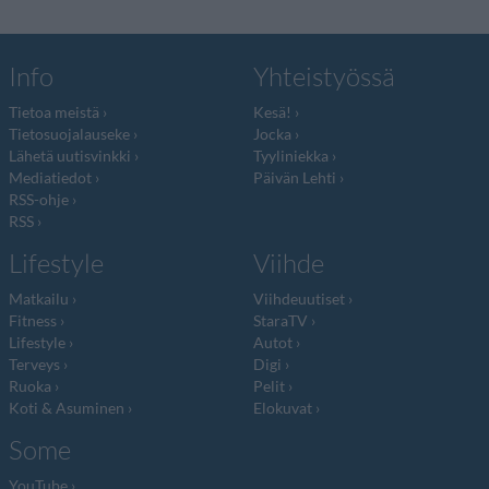
Info
Yhteistyössä
Tietoa meistä
Kesä!
Tietosuojalauseke
Jocka
Lähetä uutisvinkki
Tyyliniekka
Mediatiedot
Päivän Lehti
RSS-ohje
RSS
Lifestyle
Viihde
Matkailu
Viihdeuutiset
Fitness
StaraTV
Lifestyle
Autot
Terveys
Digi
Ruoka
Pelit
Koti & Asuminen
Elokuvat
Some
YouTube