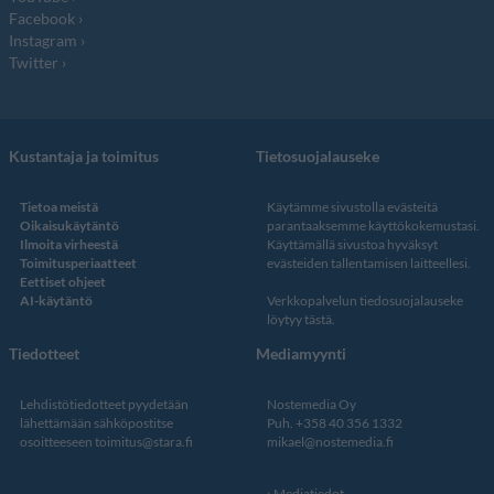
Facebook
Instagram
Twitter
Kustantaja ja toimitus
Tietosuojalauseke
Tietoa meistä
Käytämme sivustolla evästeitä
Oikaisukäytäntö
parantaaksemme käyttökokemustasi.
Ilmoita virheestä
Käyttämällä sivustoa hyväksyt
Toimitusperiaatteet
evästeiden tallentamisen laitteellesi.
Eettiset ohjeet
AI-käytäntö
Verkkopalvelun
tiedosuojalauseke
löytyy tästä
.
Tiedotteet
Mediamyynti
Lehdistötiedotteet pyydetään
Nostemedia Oy
lähettämään sähköpostitse
Puh. +358 40 356 1332
osoitteeseen
toimitus@stara.fi
mikael@nostemedia.fi
Mediatiedot