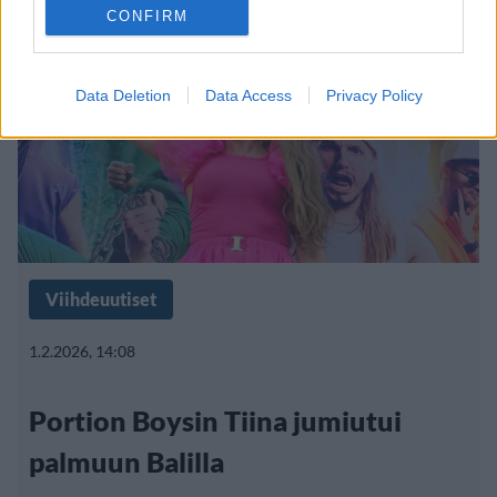
CONFIRM
Data Deletion
Data Access
Privacy Policy
Viihdeuutiset
1.2.2026, 14:08
Portion Boysin Tiina jumiutui
palmuun Balilla