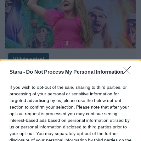
Viihdeuutiset
Stara -
Do Not Process My Personal Information
6.2.2026, 8:11
If you wish to opt-out of the sale, sharing to third parties, or
Portion Boysin Tiina Forsby
processing of your personal or sensitive information for
targeted advertising by us, please use the below opt-out
pinkeissä rantatunnelmissa
section to confirm your selection. Please note that after your
opt-out request is processed you may continue seeing
interest-based ads based on personal information utilized by
us or personal information disclosed to third parties prior to
your opt-out. You may separately opt-out of the further
disclosure of your personal information by third parties on the