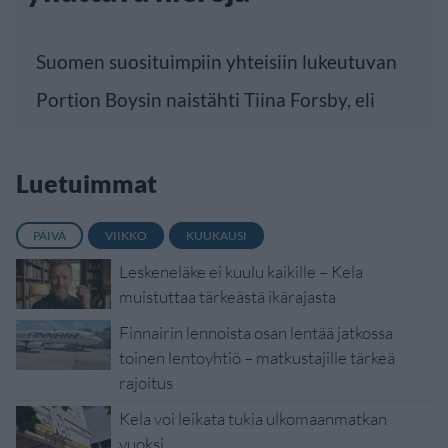
Suomen suosituimpiin yhteisiin lukeutuvan
Portion Boysin naistähti Tiina Forsby, eli
Luetuimmat
PÄIVÄ
VIIKKO
KUUKAUSI
Leskeneläke ei kuulu kaikille – Kela
muistuttaa tärkeästä ikärajasta
Finnairin lennoista osan lentää jatkossa
toinen lentoyhtiö – matkustajille tärkeä
rajoitus
Kela voi leikata tukia ulkomaanmatkan
vuoksi