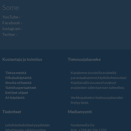
Some
YouTube
Facebook
Instagram
Twitter
Kustantaja ja toimitus
Tietosuojalauseke
Tietoa meistä
Käytämme sivustolla evästeitä
Oikaisukäytäntö
parantaaksemme käyttökokemustasi.
Ilmoita virheestä
Käyttämällä sivustoa hyväksyt
Toimitusperiaatteet
evästeiden tallentamisen laitteellesi.
Eettiset ohjeet
AI-käytäntö
Verkkopalvelun
tiedosuojalauseke
löytyy tästä
.
Tiedotteet
Mediamyynti
Lehdistötiedotteet pyydetään
Nostemedia Oy
lähettämään sähköpostitse
Puh. +358 40 356 1332