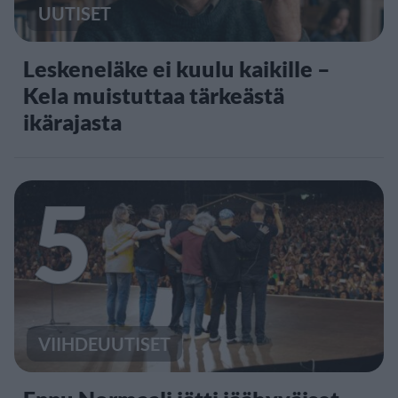
UUTISET
Leskeneläke ei kuulu kaikille –
Kela muistuttaa tärkeästä
ikärajasta
5
VIIHDEUUTISET