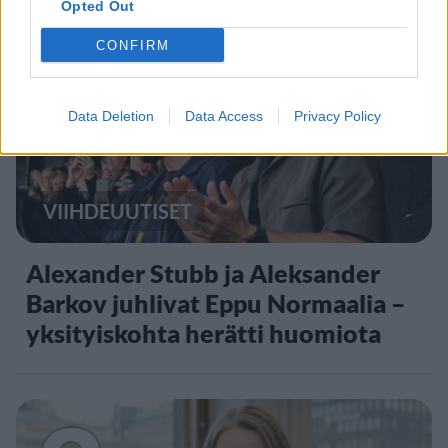
Opted Out
1
CONFIRM
Data Deletion
Data Access
Privacy Policy
VIIHDEUUTISET
Alexander Stubb ja Aleksander
Barkov juhlivat Eppu Normaalia –
yksityiskohta herätti huomiota