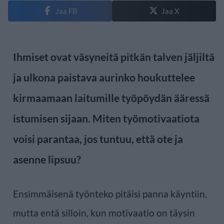
Jaa FB
Jaa X
Ihmiset ovat väsyneitä pitkän talven jäljiltä
ja ulkona paistava aurinko houkuttelee
kirmaamaan laitumille työpöydän ääressä
istumisen sijaan. Miten työmotivaatiota
voisi parantaa, jos tuntuu, että ote ja
asenne lipsuu?
Ensimmäisenä työnteko pitäisi panna käyntiin,
mutta entä silloin, kun motivaatio on täysin