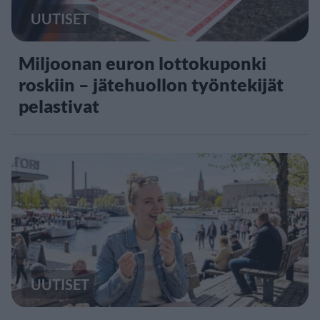
UUTISET
Miljoonan euron lottokuponki
roskiin – jätehuollon työntekijät
pelastivat
UUTISET