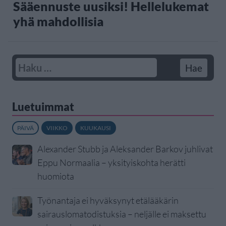
Sääennuste uusiksi! Hellelukemat
yhä mahdollisia
Luetuimmat
PÄIVÄ
VIIKKO
KUUKAUSI
Alexander Stubb ja Aleksander Barkov juhlivat
Eppu Normaalia – yksityiskohta herätti
huomiota
Työnantaja ei hyväksynyt etälääkärin
sairauslomatodistuksia – neljälle ei maksettu