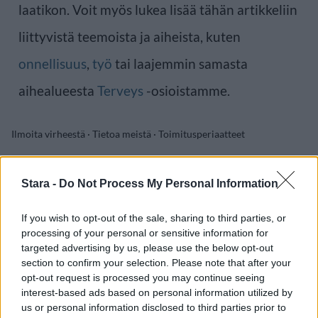
laatikon. Voit myös lukea lisää tähän artikkeliin
liittyvistä teemoista ja aiheista, kuten
onnellisuus
,
työ
tai laajemmin samasta
aihealueesta
Terveys
-osioistamme.
Ilmoita virheestä
·
Tietoa meistä
·
Toimitusperiaatteet
Stara -
Do Not Process My Personal Information
If you wish to opt-out of the sale, sharing to third parties, or
processing of your personal or sensitive information for
targeted advertising by us, please use the below opt-out
section to confirm your selection. Please note that after your
opt-out request is processed you may continue seeing
interest-based ads based on personal information utilized by
us or personal information disclosed to third parties prior to