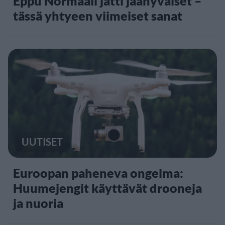
Eppu Normaali jätti jäähyväiset –
tässä yhtyeen viimeiset sanat
UUTISET
Euroopan paheneva ongelma:
Huumejengit käyttävät drooneja
ja nuoria