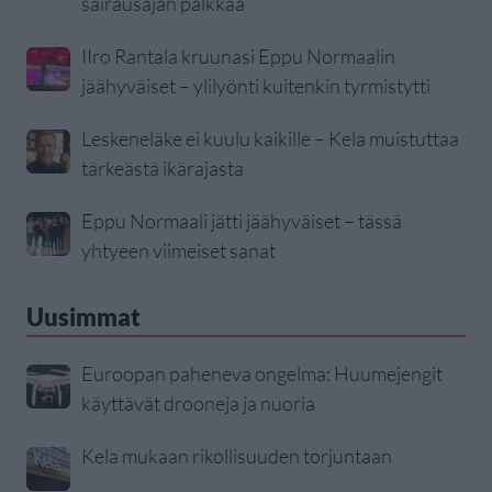
sairausajan palkkaa
IIro Rantala kruunasi Eppu Normaalin
jäähyväiset – ylilyönti kuitenkin tyrmistytti
Leskeneläke ei kuulu kaikille – Kela muistuttaa
tärkeästä ikärajasta
Eppu Normaali jätti jäähyväiset – tässä
yhtyeen viimeiset sanat
Uusimmat
Euroopan paheneva ongelma: Huumejengit
käyttävät drooneja ja nuoria
Kela mukaan rikollisuuden torjuntaan