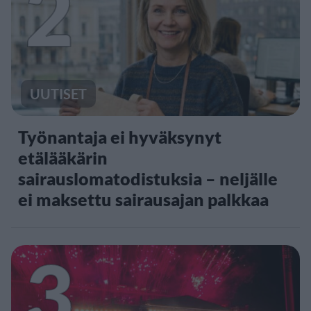
2
UUTISET
Työnantaja ei hyväksynyt
etälääkärin
sairauslomatodistuksia – neljälle
ei maksettu sairausajan palkkaa
3