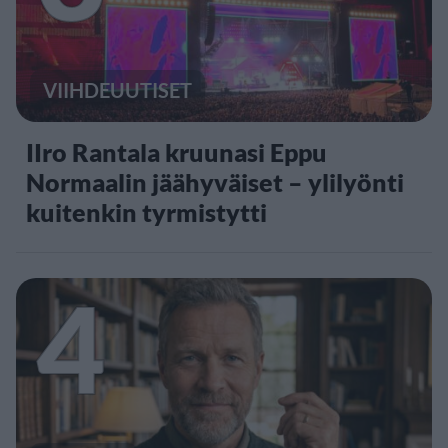
VIIHDEUUTISET
IIro Rantala kruunasi Eppu
Normaalin jäähyväiset – ylilyönti
kuitenkin tyrmistytti
4