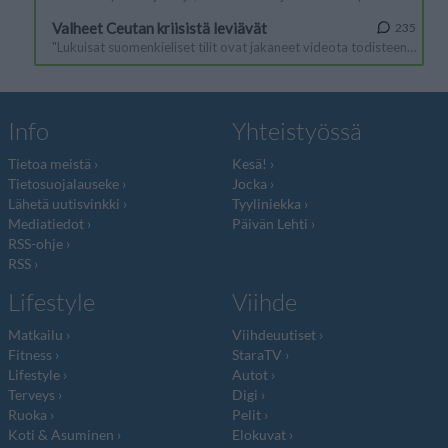
Info
Yhteistyössä
Tietoa meistä
Kesä!
Tietosuojalauseke
Jocka
Lähetä uutisvinkki
Tyyliniekka
Mediatiedot
Päivän Lehti
RSS-ohje
RSS
Lifestyle
Viihde
Matkailu
Viihdeuutiset
Fitness
StaraTV
Lifestyle
Autot
Terveys
Digi
Ruoka
Pelit
Koti & Asuminen
Elokuvat