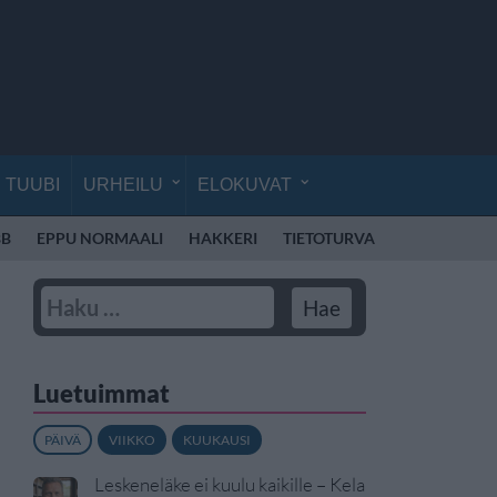
TUUBI
URHEILU
ELOKUVAT
BB
EPPU NORMAALI
HAKKERI
TIETOTURVA
TOIMISTO
Luetuimmat
PÄIVÄ
VIIKKO
KUUKAUSI
Leskeneläke ei kuulu kaikille – Kela