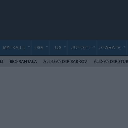
MATKAILU
DIGI
LUX
UUTISET
STARATV
LI
IIRO RANTALA
ALEKSANDER BARKOV
ALEXANDER STU