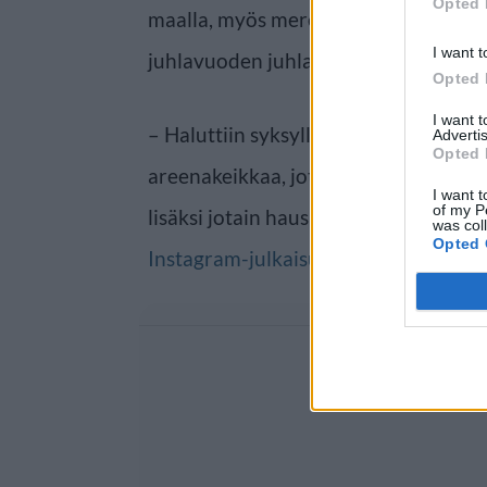
Opted 
maalla, myös merellä. Yhtye nimittä
I want t
juhlavuoden juhlaristeilylle.
Opted 
I want 
– Haluttiin syksylle vielä jotain eri
Advertis
Opted 
areenakeikkaa, joten laivallehan se 
I want t
of my P
lisäksi jotain hauskaa ja ainutkertais
was col
Opted 
Instagram-julkaisussaan
.