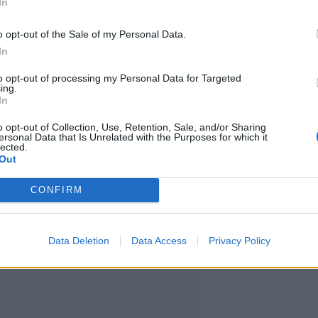
In
in suuntaa lokakuussa
o opt-out of the Sale of my Personal Data.
In
to opt-out of processing my Personal Data for Targeted
tyistä ennen marraskuun
ing.
In
on lähdettävä! Luvassa on keikan
o opt-out of Collection, Use, Retention, Sale, and/or Sharing
ersonal Data that Is Unrelated with the Purposes for which it
ta, yhtye kertoi huhtikuun alussa
lected.
Out
CONFIRM
Data Deletion
Data Access
Privacy Policy