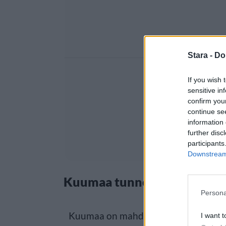
Stara -
Do
If you wish 
sensitive in
confirm you
continue se
information 
further disc
participants
Downstream 
Kuumaa tunnelmaa laineilla
Persona
Kuumaa on mahdollista nähdä tänä v
I want t