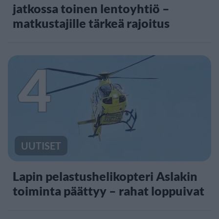
jatkossa toinen lentoyhtiö –
matkustajille tärkeä rajoitus
4
UUTISET
Lapin pelastushelikopteri Aslakin
toiminta päättyy – rahat loppuivat