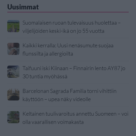
Uusimmat
Suomalaisen ruoan tulevaisuus huolettaa –
viljelijöiden keski-ikä on jo 55 vuotta
Kaikki kerralla: Uusi nenäsumute suojaa
flunssilta ja allergioilta
Taifuuni iski Kiinaan – Finnairin lento AY87 jo
30 tuntia myöhässä
Barcelonan Sagrada Familia torni vihittiin
käyttöön – upea näky videolle
Keltainen tuulivaroitus annettu Suomeen – voi
olla vaarallisen voimakasta