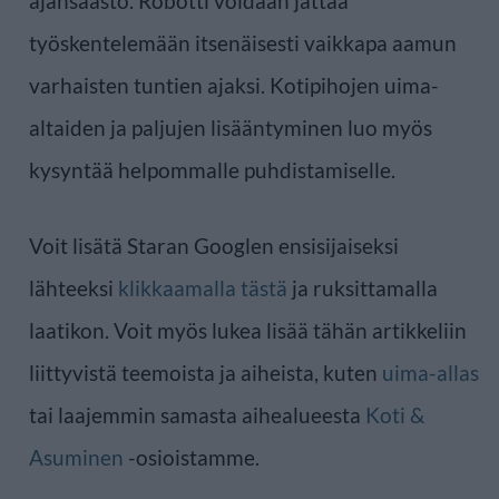
ajansäästö. Robotti voidaan jättää
työskentelemään itsenäisesti vaikkapa aamun
varhaisten tuntien ajaksi. Kotipihojen uima-
altaiden ja paljujen lisääntyminen luo myös
kysyntää helpommalle puhdistamiselle.
Voit lisätä Staran Googlen ensisijaiseksi
lähteeksi
klikkaamalla tästä
ja ruksittamalla
laatikon. Voit myös lukea lisää tähän artikkeliin
liittyvistä teemoista ja aiheista, kuten
uima-allas
tai laajemmin samasta aihealueesta
Koti &
Asuminen
-osioistamme.