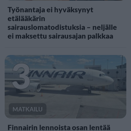
Työnantaja ei hyväksynyt
etälääkärin
sairauslomatodistuksia – neljälle
ei maksettu sairausajan palkkaa
3
MATKAILU
Finnairin lennoista osan lentää