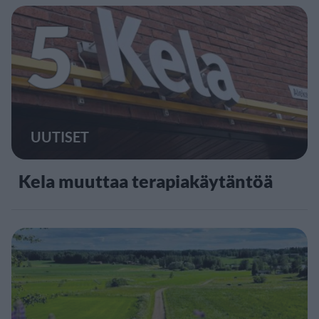
5
UUTISET
Kela muuttaa terapiakäytäntöä