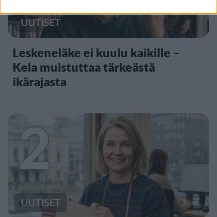
UUTISET
Leskeneläke ei kuulu kaikille –
Kela muistuttaa tärkeästä
ikärajasta
2
UUTISET