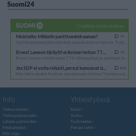
Suomi24
Info
Yhteistyössä
Tietoa meistä
Kesä!
Tietosuojalauseke
Jocka
Lähetä uutisvinkki
Tyyliniekka
Mediatiedot
Päivän Lehti
RSS-ohje