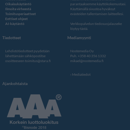
Oikaisukäytäntö
parantaaksemme käyttökokemustasi.
Ilmoita virheestä
Käyttämällä sivustoa hyväksyt
Toimitusperiaatteet
evästeiden tallentamisen laitteellesi.
Eettiset ohjeet
AI-käytäntö
Verkkopalvelun
tiedosuojalauseke
löytyy tästä
.
Tiedotteet
Mediamyynti
Lehdistötiedotteet pyydetään
Nostemedia Oy
lähettämään sähköpostitse
Puh. +358 40 356 1332
osoitteeseen
toimitus@stara.fi
mikael@nostemedia.fi
Mediatiedot
Ajankohtaista