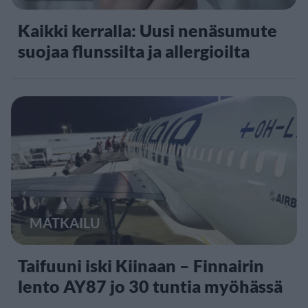
Kaikki kerralla: Uusi nenäsumute
suojaa flunssilta ja allergioilta
MATKAILU
Taifuuni iski Kiinaan – Finnairin
lento AY87 jo 30 tuntia myöhässä