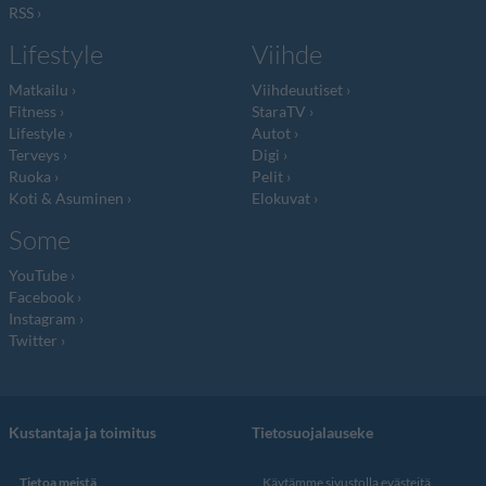
RSS
Lifestyle
Viihde
Matkailu
Viihdeuutiset
Fitness
StaraTV
Lifestyle
Autot
Terveys
Digi
Ruoka
Pelit
Koti & Asuminen
Elokuvat
Some
YouTube
Facebook
Instagram
Twitter
Kustantaja ja toimitus
Tietosuojalauseke
Tietoa meistä
Käytämme sivustolla evästeitä