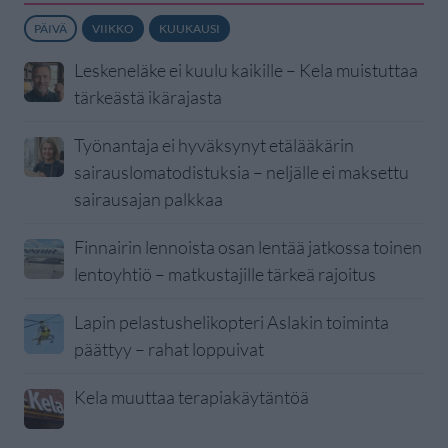
PÄIVÄ
VIIKKO
KUUKAUSI
Leskeneläke ei kuulu kaikille – Kela muistuttaa
tärkeästä ikärajasta
Työnantaja ei hyväksynyt etälääkärin
sairauslomatodistuksia – neljälle ei maksettu
sairausajan palkkaa
Finnairin lennoista osan lentää jatkossa toinen
lentoyhtiö – matkustajille tärkeä rajoitus
Lapin pelastushelikopteri Aslakin toiminta
päättyy – rahat loppuivat
Kela muuttaa terapiakäytäntöä