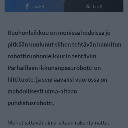
Jaa FB
Jaa X
Ruohonleikkuu on monissa kodeissa jo
pitkään kuulunut siihen tehtävän hankitun
robottiruohonleikkurin tehtäviin.
Parhaillaan ikkunanpesurobotti on
hittituote, ja seuraavaksi vuorossa on
mahdollisesti uima-altaan
puhdistusrobotti.
Monet jättävät uima-altaan rakentamatta,