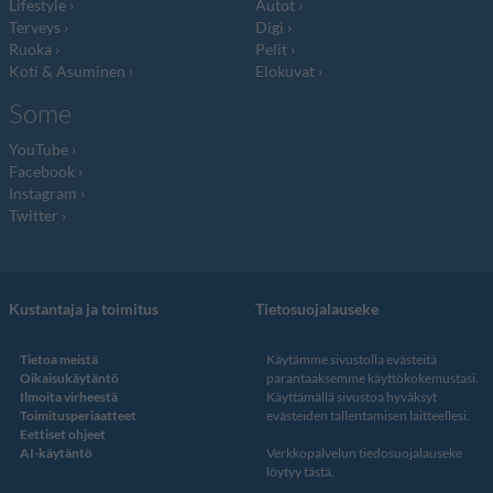
Lifestyle
Autot
Terveys
Digi
Ruoka
Pelit
Koti & Asuminen
Elokuvat
Some
YouTube
Facebook
Instagram
Twitter
Kustantaja ja toimitus
Tietosuojalauseke
Tietoa meistä
Käytämme sivustolla evästeitä
Oikaisukäytäntö
parantaaksemme käyttökokemustasi.
Ilmoita virheestä
Käyttämällä sivustoa hyväksyt
Toimitusperiaatteet
evästeiden tallentamisen laitteellesi.
Eettiset ohjeet
AI-käytäntö
Verkkopalvelun
tiedosuojalauseke
löytyy tästä
.