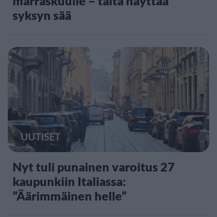
marraskuulle – tältä näyttää
syksyn sää
UUTISET
Nyt tuli punainen varoitus 27
kaupunkiin Italiassa:
”Äärimmäinen helle”