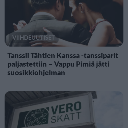
VIIHDEUUTISET
Tanssii Tähtien Kanssa -tanssiparit
paljastettiin – Vappu Pimiä jätti
suosikkiohjelman