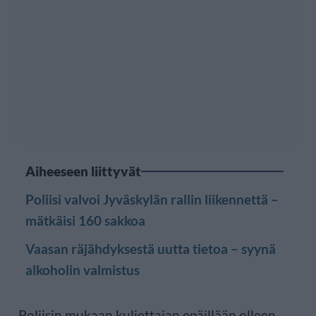
Aiheeseen liittyvät
Poliisi valvoi Jyväskylän rallin liikennettä –
mätkäisi 160 sakkoa
Vaasan räjähdyksestä uutta tietoa – syynä
alkoholin valmistus
Poliisin mukaan kuljettajan epäillään olleen