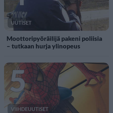
UUTISET
Moottoripyöräilijä pakeni poliisia
– tutkaan hurja ylinopeus
5
VIIHDEUUTISET