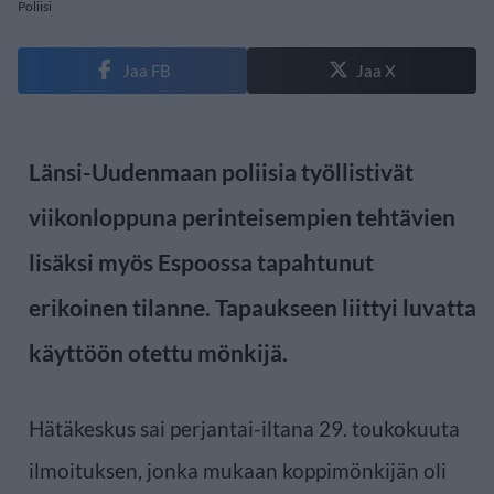
Poliisi
Jaa FB
Jaa X
Länsi-Uudenmaan poliisia työllistivät
viikonloppuna perinteisempien tehtävien
lisäksi myös Espoossa tapahtunut
erikoinen tilanne. Tapaukseen liittyi luvatta
käyttöön otettu mönkijä.
Hätäkeskus sai perjantai-iltana 29. toukokuuta
ilmoituksen, jonka mukaan koppimönkijän oli