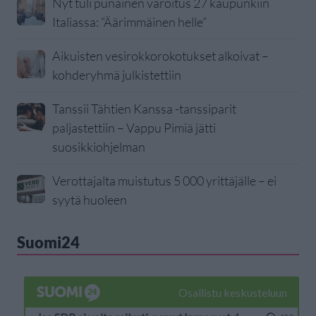
Nyt tuli punainen varoitus 27 kaupunkiin
Italiassa: ”Äärimmäinen helle”
Aikuisten vesirokkorokotukset alkoivat –
kohderyhmä julkistettiin
Tanssii Tähtien Kanssa -tanssiparit
paljastettiin – Vappu Pimiä jätti
suosikkiohjelman
Verottajalta muistutus 5 000 yrittäjälle – ei
syytä huoleen
Suomi24