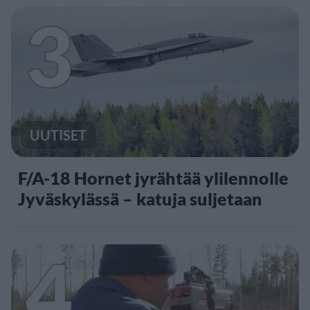
3
UUTISET
F/A-18 Hornet jyrähtää ylilennolle
Jyväskylässä – katuja suljetaan
4