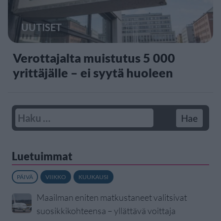
UUTISET
Verottajalta muistutus 5 000
yrittäjälle – ei syytä huoleen
Luetuimmat
PÄIVÄ
VIIKKO
KUUKAUSI
Maailman eniten matkustaneet valitsivat
suosikkikohteensa – yllättävä voittaja