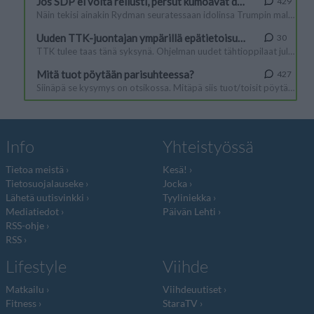
Info
Yhteistyössä
Tietoa meistä
Kesä!
Tietosuojalauseke
Jocka
Lähetä uutisvinkki
Tyyliniekka
Mediatiedot
Päivän Lehti
RSS-ohje
RSS
Lifestyle
Viihde
Matkailu
Viihdeuutiset
Fitness
StaraTV