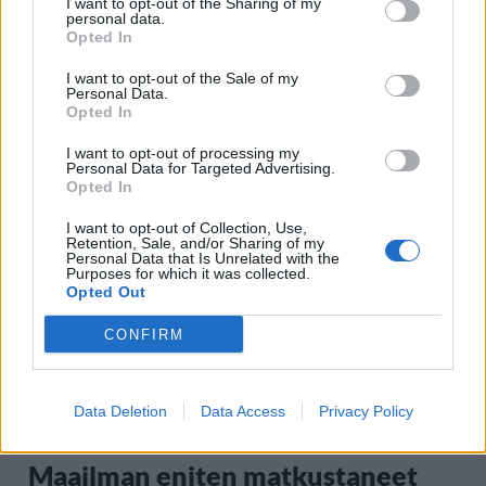
I want to opt-out of the Sharing of my
personal data.
Opted In
I want to opt-out of the Sale of my
Personal Data.
Opted In
I want to opt-out of processing my
Staran luetuimmat
Personal Data for Targeted Advertising.
Opted In
1
I want to opt-out of Collection, Use,
Retention, Sale, and/or Sharing of my
Personal Data that Is Unrelated with the
Purposes for which it was collected.
Opted Out
CONFIRM
MATKAILU
Data Deletion
Data Access
Privacy Policy
Maailman eniten matkustaneet