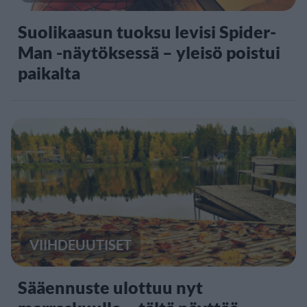
Suolikaasun tuoksu levisi Spider-
Man -näytöksessä – yleisö poistui
paikalta
VIIHDEUUTISET
Sääennuste ulottuu nyt