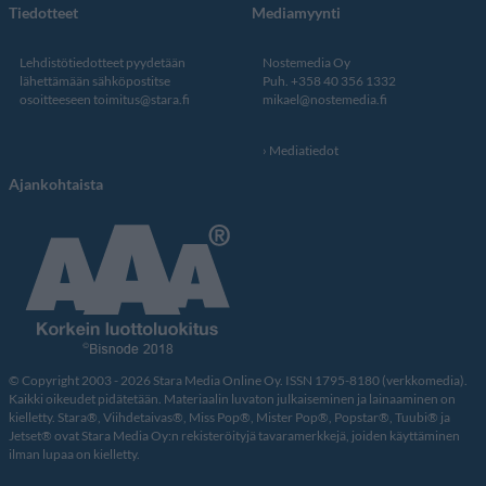
Tiedotteet
Mediamyynti
Lehdistötiedotteet pyydetään
Nostemedia Oy
lähettämään sähköpostitse
Puh. +358 40 356 1332
osoitteeseen
toimitus@stara.fi
mikael@nostemedia.fi
Mediatiedot
Ajankohtaista
© Copyright 2003 - 2026 Stara Media Online Oy. ISSN 1795-8180 (verkkomedia).
Kaikki oikeudet pidätetään. Materiaalin luvaton julkaiseminen ja lainaaminen on
kielletty. Stara®, Viihdetaivas®, Miss Pop®, Mister Pop®, Popstar®, Tuubi® ja
Jetset® ovat Stara Media Oy:n rekisteröityjä tavaramerkkejä, joiden käyttäminen
ilman lupaa on kielletty.