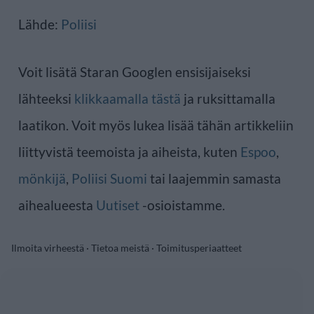
Lähde:
Poliisi
Voit lisätä Staran Googlen ensisijaiseksi
lähteeksi
klikkaamalla tästä
ja ruksittamalla
laatikon. Voit myös lukea lisää tähän artikkeliin
liittyvistä teemoista ja aiheista, kuten
Espoo
,
mönkijä
,
Poliisi Suomi
tai laajemmin samasta
aihealueesta
Uutiset
-osioistamme.
Ilmoita virheestä
·
Tietoa meistä
·
Toimitusperiaatteet