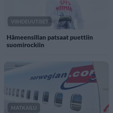
VIIHDEUUTISET
Hämeensillan patsaat puettiin
suomirockiin
MATKAILU