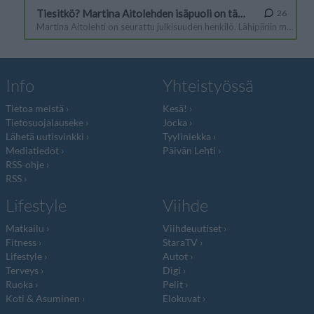
Info
Yhteistyössä
Tietoa meistä
Kesä!
Tietosuojalauseke
Jocka
Lähetä uutisvinkki
Tyyliniekka
Mediatiedot
Päivän Lehti
RSS-ohje
RSS
Lifestyle
Viihde
Matkailu
Viihdeuutiset
Fitness
StaraTV
Lifestyle
Autot
Terveys
Digi
Ruoka
Pelit
Koti & Asuminen
Elokuvat