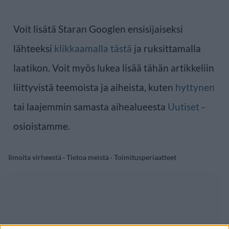
Voit lisätä Staran Googlen ensisijaiseksi
lähteeksi
klikkaamalla tästä
ja ruksittamalla
laatikon. Voit myös lukea lisää tähän artikkeliin
liittyvistä teemoista ja aiheista, kuten
hyttynen
tai laajemmin samasta aihealueesta
Uutiset
-
osioistamme.
Ilmoita virheestä
·
Tietoa meistä
·
Toimitusperiaatteet