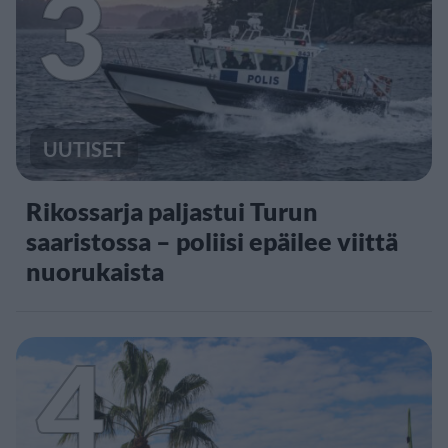
3
UUTISET
Rikossarja paljastui Turun
saaristossa – poliisi epäilee viittä
nuorukaista
4