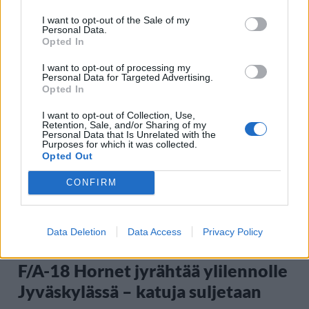
I want to opt-out of the Sale of my
Personal Data.
Opted In
I want to opt-out of processing my
Staran luetuimmat
Personal Data for Targeted Advertising.
Opted In
1
I want to opt-out of Collection, Use,
Retention, Sale, and/or Sharing of my
Personal Data that Is Unrelated with the
Purposes for which it was collected.
Opted Out
CONFIRM
UUTISET
Data Deletion
Data Access
Privacy Policy
F/A-18 Hornet jyrähtää ylilennolle
Jyväskylässä – katuja suljetaan