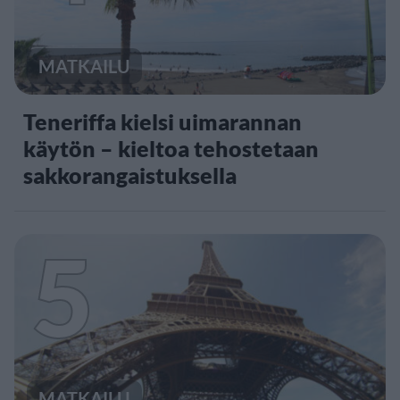
MATKAILU
Teneriffa kielsi uimarannan
käytön – kieltoa tehostetaan
sakkorangaistuksella
5
MATKAILU