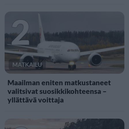
2
MATKAILU
Maailman eniten matkustaneet
valitsivat suosikkikohteensa –
yllättävä voittaja