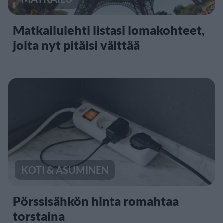
Matkailulehti listasi lomakohteet,
joita nyt pitäisi välttää
KOTI & ASUMINEN
Pörssisähkön hinta romahtaa
torstaina