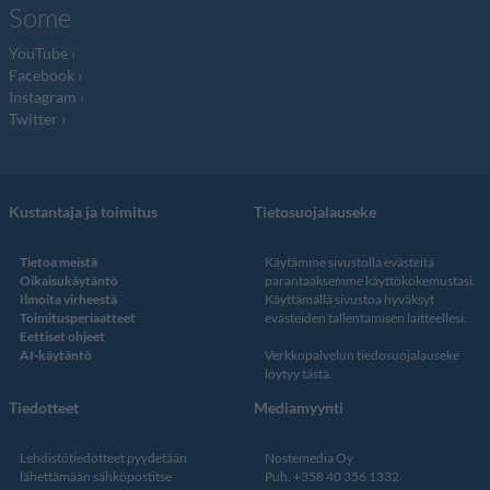
Some
YouTube
Facebook
Instagram
Twitter
Kustantaja ja toimitus
Tietosuojalauseke
Tietoa meistä
Käytämme sivustolla evästeitä
Oikaisukäytäntö
parantaaksemme käyttökokemustasi.
Ilmoita virheestä
Käyttämällä sivustoa hyväksyt
Toimitusperiaatteet
evästeiden tallentamisen laitteellesi.
Eettiset ohjeet
AI-käytäntö
Verkkopalvelun
tiedosuojalauseke
löytyy tästä
.
Tiedotteet
Mediamyynti
Lehdistötiedotteet pyydetään
Nostemedia Oy
lähettämään sähköpostitse
Puh. +358 40 356 1332