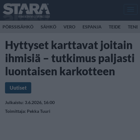
Men
PÖRSSISÄHKÖ
SÄHKÖ
VERO
ESPANJA
TEIDE
TENE
Hyttyset karttavat joitain
ihmisiä – tutkimus paljasti
luontaisen karkotteen
Uutiset
Julkaistu: 3.6.2026, 16:00
Toimittaja:
Pekka Tuuri