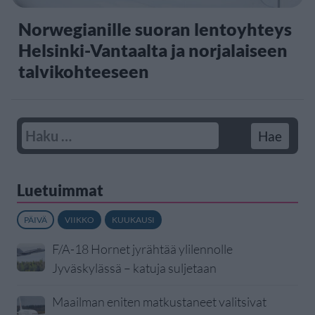
Norwegianille suoran lentoyhteys
Helsinki-Vantaalta ja norjalaiseen
talvikohteeseen
Luetuimmat
PÄIVÄ
VIIKKO
KUUKAUSI
F/A-18 Hornet jyrähtää ylilennolle
Jyväskylässä – katuja suljetaan
Maailman eniten matkustaneet valitsivat