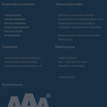
Kustantaja ja toimitus
Tietosuojalauseke
Tietoa meistä
Käytämme sivustolla evästeitä
Oikaisukäytäntö
parantaaksemme käyttökokemustasi.
Ilmoita virheestä
Käyttämällä sivustoa hyväksyt
Toimitusperiaatteet
evästeiden tallentamisen laitteellesi.
Eettiset ohjeet
AI-käytäntö
Verkkopalvelun
tiedosuojalauseke
löytyy tästä
.
Tiedotteet
Mediamyynti
Lehdistötiedotteet pyydetään
Nostemedia Oy
lähettämään sähköpostitse
Puh. +358 40 356 1332
osoitteeseen
toimitus@stara.fi
mikael@nostemedia.fi
Mediatiedot
Ajankohtaista