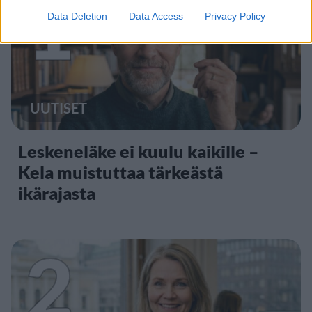
1
Data Deletion
Data Access
Privacy Policy
UUTISET
Leskeneläke ei kuulu kaikille –
Kela muistuttaa tärkeästä
ikärajasta
2