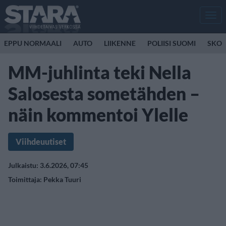
Men
EPPU NORMAALI
AUTO
LIIKENNE
POLIISI SUOMI
SKOO
MM-juhlinta teki Nella
Salosesta sometähden –
näin kommentoi Ylelle
Viihdeuutiset
Julkaistu: 3.6.2026, 07:45
Toimittaja:
Pekka Tuuri