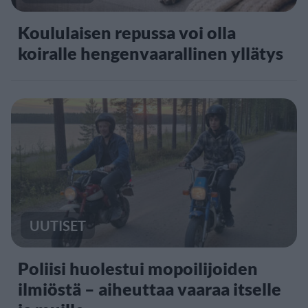
Koululaisen repussa voi olla
koiralle hengenvaarallinen yllätys
UUTISET
Poliisi huolestui mopoilijoiden
ilmiöstä – aiheuttaa vaaraa itselle