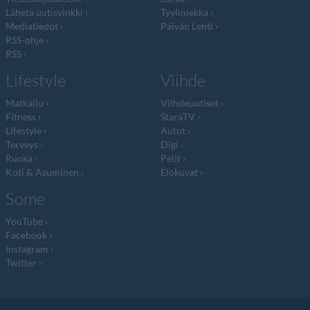
Lähetä uutisvinkki
Tyyliniekka
Mediatiedot
Päivän Lehti
RSS-ohje
RSS
Lifestyle
Viihde
Matkailu
Viihdeuutiset
Fitness
StaraTV
Lifestyle
Autot
Terveys
Digi
Ruoka
Pelit
Koti & Asuminen
Elokuvat
Some
YouTube
Facebook
Instagram
Twitter