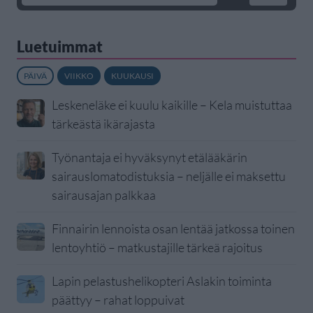
Luetuimmat
PÄIVÄ
VIIKKO
KUUKAUSI
Leskeneläke ei kuulu kaikille – Kela muistuttaa
tärkeästä ikärajasta
Työnantaja ei hyväksynyt etälääkärin
sairauslomatodistuksia – neljälle ei maksettu
sairausajan palkkaa
Finnairin lennoista osan lentää jatkossa toinen
lentoyhtiö – matkustajille tärkeä rajoitus
Lapin pelastushelikopteri Aslakin toiminta
päättyy – rahat loppuivat