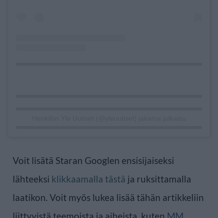
Henkilön Yle Uutiset (@yleuutiset) jakama julkaisu
Voit lisätä Staran Googlen ensisijaiseksi
lähteeksi
klikkaamalla tästä
ja ruksittamalla
laatikon. Voit myös lukea lisää tähän artikkeliin
liittyvistä teemoista ja aiheista, kuten
MM