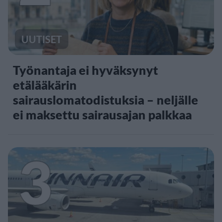
UUTISET
Työnantaja ei hyväksynyt
etälääkärin
sairauslomatodistuksia – neljälle
ei maksettu sairausajan palkkaa
3