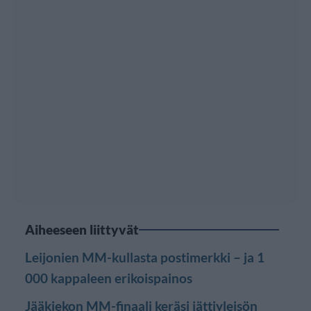
Aiheeseen liittyvät
Leijonien MM-kullasta postimerkki – ja 1
000 kappaleen erikoispainos
Jääkiekon MM-finaali keräsi jättiyleisön