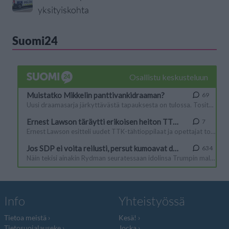
yksityiskohta
Suomi24
Info
Yhteistyössä
Tietoa meistä
Kesä!
Tietosuojalauseke
Jocka