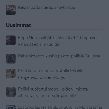
Kela muuttaa terapiakäytäntöä
Uusimmat
Eppu Normaali jätti jäähyväiset 44 kappaleella
– nämä keikalla kuultiin
Kaksi skootterikuskia pakeni poliisia Oulussa
Koululaisen repussa voi olla koiralle
hengenvaarallinen yllätys
Poliisi huolestui mopoilijoiden ilmiöstä –
aiheuttaa vaaraa itselle ja muille
Saatatko lapsesi kouluun autolla? Muista tämä