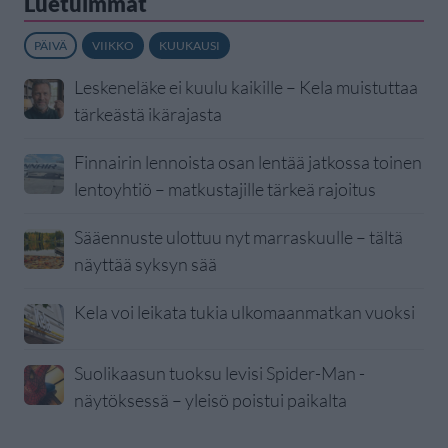
Luetuimmat
PÄIVÄ
VIIKKO
KUUKAUSI
Leskeneläke ei kuulu kaikille – Kela muistuttaa
tärkeästä ikärajasta
Finnairin lennoista osan lentää jatkossa toinen
lentoyhtiö – matkustajille tärkeä rajoitus
Sääennuste ulottuu nyt marraskuulle – tältä
näyttää syksyn sää
Kela voi leikata tukia ulkomaanmatkan vuoksi
Suolikaasun tuoksu levisi Spider-Man -
näytöksessä – yleisö poistui paikalta