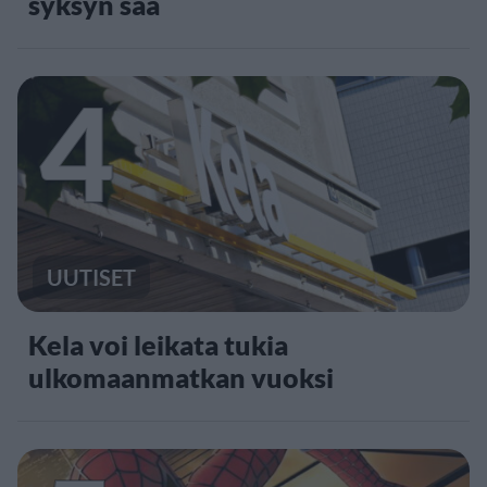
syksyn sää
4
UUTISET
Kela voi leikata tukia
ulkomaanmatkan vuoksi