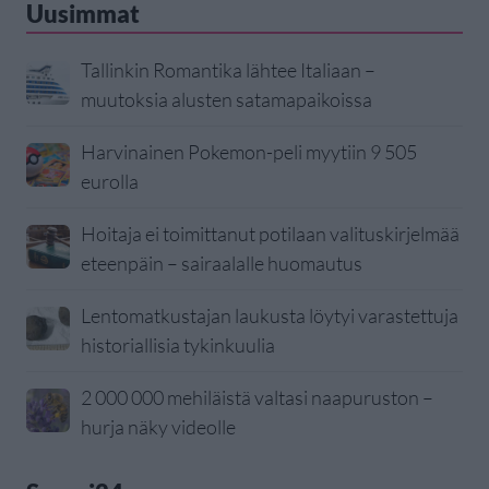
Uusimmat
Tallinkin Romantika lähtee Italiaan –
muutoksia alusten satamapaikoissa
Harvinainen Pokemon-peli myytiin 9 505
eurolla
Hoitaja ei toimittanut potilaan valituskirjelmää
eteenpäin – sairaalalle huomautus
Lentomatkustajan laukusta löytyi varastettuja
historiallisia tykinkuulia
2 000 000 mehiläistä valtasi naapuruston –
hurja näky videolle