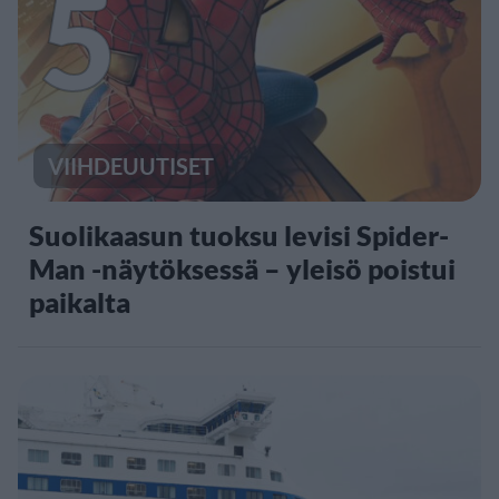
5
VIIHDEUUTISET
Suolikaasun tuoksu levisi Spider-
Man -näytöksessä – yleisö poistui
paikalta