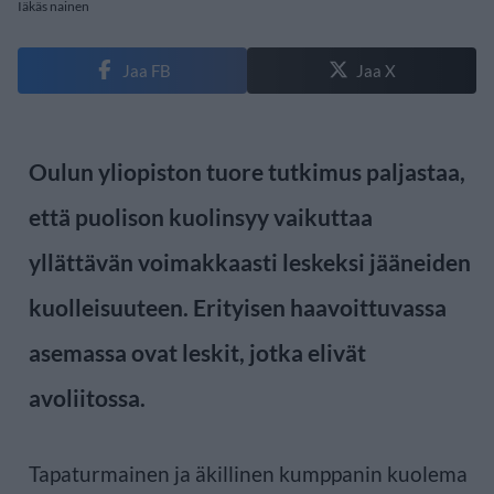
Iäkäs nainen
Jaa FB
Jaa X
Oulun yliopiston tuore tutkimus paljastaa,
että puolison kuolinsyy vaikuttaa
yllättävän voimakkaasti leskeksi jääneiden
kuolleisuuteen. Erityisen haavoittuvassa
asemassa ovat leskit, jotka elivät
avoliitossa.
Tapaturmainen ja äkillinen kumppanin kuolema