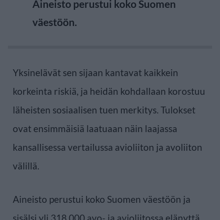
Aineisto perustui koko Suomen
väestöön.
Yksinelävät sen sijaan kantavat kaikkein
korkeinta riskiä, ja heidän kohdallaan korostuu
läheisten sosiaalisen tuen merkitys. Tulokset
ovat ensimmäisiä laatuaan näin laajassa
kansallisessa vertailussa avioliiton ja avoliiton
välillä.
Aineisto perustui koko Suomen väestöön ja
sisälsi yli 318.000 avo- ja avioliitossa elänyttä