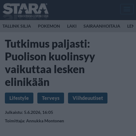
Men
TALLINK SILJA
POKEMON
LAKI
SAIRAANHOITAJA
LEN
Tutkimus paljasti:
Puolison kuolinsyy
vaikuttaa lesken
elinikään
Lifestyle
Terveys
Viihdeuutiset
Julkaistu: 5.6.2026, 16:05
Toimittaja:
Annukka Montonen