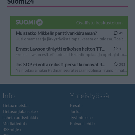
Suomi24
Info
Yhteistyössä
Tietoa meistä
Kesä!
Tietosuojalauseke
Jocka
Lähetä uutisvinkki
Tyyliniekka
Mediatiedot
Päivän Lehti
RSS-ohje