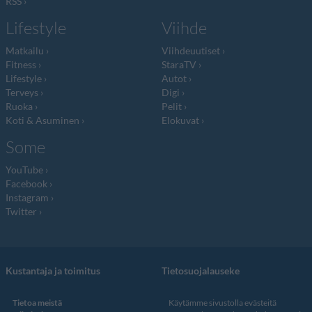
RSS
Lifestyle
Viihde
Matkailu
Viihdeuutiset
Fitness
StaraTV
Lifestyle
Autot
Terveys
Digi
Ruoka
Pelit
Koti & Asuminen
Elokuvat
Some
YouTube
Facebook
Instagram
Twitter
Kustantaja ja toimitus
Tietosuojalauseke
Tietoa meistä
Käytämme sivustolla evästeitä