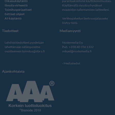
Oikaisukäytäntö
parantaaksemme käyttökokemustasi.
Ilmoita virheestä
Käyttämällä sivustoa hyväksyt
Toimitusperiaatteet
evästeiden tallentamisen laitteellesi.
Eettiset ohjeet
AI-käytäntö
Verkkopalvelun
tiedosuojalauseke
löytyy tästä
.
Tiedotteet
Mediamyynti
Lehdistötiedotteet pyydetään
Nostemedia Oy
lähettämään sähköpostitse
Puh. +358 40 356 1332
osoitteeseen
toimitus@stara.fi
mikael@nostemedia.fi
Mediatiedot
Ajankohtaista