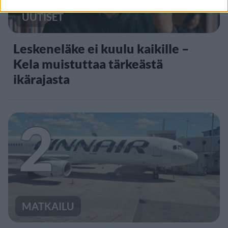
UUTISET
Leskeneläke ei kuulu kaikille –
Kela muistuttaa tärkeästä
ikärajasta
2
MATKAILU