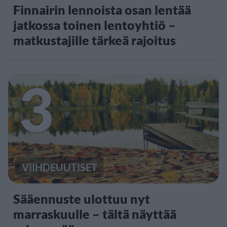
Finnairin lennoista osan lentää
jatkossa toinen lentoyhtiö –
matkustajille tärkeä rajoitus
3
VIIHDEUUTISET
Sääennuste ulottuu nyt
marraskuulle – tältä näyttää