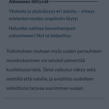
Aiheeseen liittyvät
Yksinolo ja yksinäisyys eri asioita – yhteys
mielenterveyden ongelmiin löytyi
Haluatko vaihtaa isovanhempasi
sukunimeen? Nyt se helpottuu
Tutkimuksen mukaan myös uuden parisuhteen
muodostaminen voi selvästi pienentää
kuolleisuusriskiä. Tämä vaikutus näkyy sekä
miehillä että naisilla, ja avioliitto uudelleen
solmittuna tarjoaa suurimman suojan.