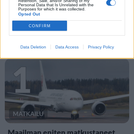
Retention, Sale, and/or Sharing of my
Personal Data that Is Unrelated with the
Purposes for which it was collected.
Opted Out
CONFIRM
Staran luetuimmat
Data Deletion
Data Access
Privacy Policy
1
MATKAILU
Maailman eniten matkustaneet