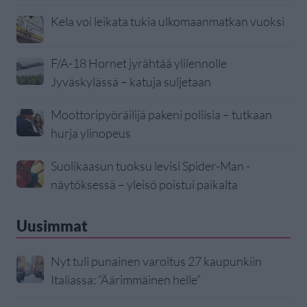
Kela voi leikata tukia ulkomaanmatkan vuoksi
F/A-18 Hornet jyrähtää ylilennolle
Jyväskylässä – katuja suljetaan
Moottoripyöräilijä pakeni poliisia – tutkaan
hurja ylinopeus
Suolikaasun tuoksu levisi Spider-Man -
näytöksessä – yleisö poistui paikalta
Uusimmat
Nyt tuli punainen varoitus 27 kaupunkiin
Italiassa: ”Äärimmäinen helle”