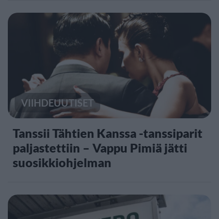
VIIHDEUUTISET
Tanssii Tähtien Kanssa -tanssiparit
paljastettiin – Vappu Pimiä jätti
suosikkiohjelman