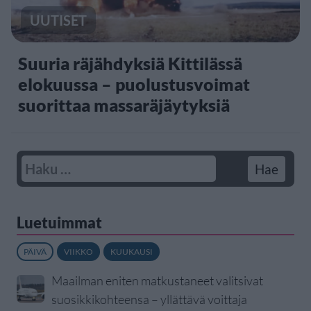
UUTISET
Suuria räjähdyksiä Kittilässä
elokuussa – puolustusvoimat
suorittaa massaräjäytyksiä
Luetuimmat
PÄIVÄ
VIIKKO
KUUKAUSI
Maailman eniten matkustaneet valitsivat
suosikkikohteensa – yllättävä voittaja