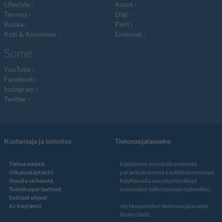
Lifestyle
Autot
Terveys
Digi
Ruoka
Pelit
Koti & Asuminen
Elokuvat
Some
YouTube
Facebook
Instagram
Twitter
Kustantaja ja toimitus
Tietosuojalauseke
Tietoa meistä
Käytämme sivustolla evästeitä
Oikaisukäytäntö
parantaaksemme käyttökokemustasi.
Ilmoita virheestä
Käyttämällä sivustoa hyväksyt
Toimitusperiaatteet
evästeiden tallentamisen laitteellesi.
Eettiset ohjeet
AI-käytäntö
Verkkopalvelun
tiedosuojalauseke
löytyy tästä
.