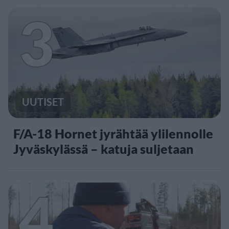
3
UUTISET
F/A-18 Hornet jyrähtää ylilennolle
Jyväskylässä – katuja suljetaan
4