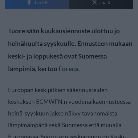
Jaa FB
Jaa X
Tuore sään kuukausiennuste ulottuu jo
heinäkuulta syyskuulle. Ennusteen mukaan
keski- ja loppukesä ovat Suomessa
lämpimiä, kertoo
Foreca
.
Euroopan keskipitkien sääennusteiden
keskuksen ECMWFN:n vuodenaikaennusteessa
heinä-syyskuun jakso näkyy tavanomaista
lämpimämpänä sekä Suomessa että muualla
Euroopassa. Suurin ero keskiarvoon on Keski-