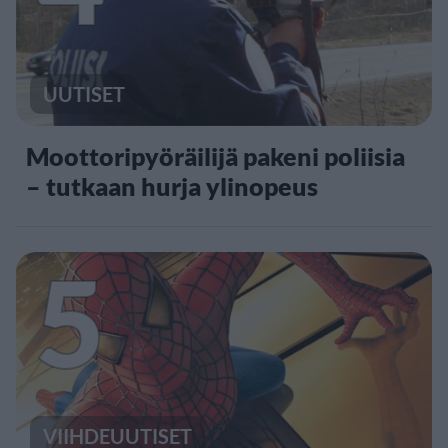
UUTISET
Moottoripyöräilijä pakeni poliisia
– tutkaan hurja ylinopeus
5
VIIHDEUUTISET