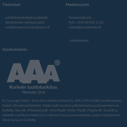
Tiedotteet
Mediamyynti
Lehdistötiedotteet pyydetään
Nostemedia Oy
lähettämään sähköpostitse
Puh. +358 40 356 1332
osoitteeseen
toimitus@stara.fi
mikael@nostemedia.fi
Mediatiedot
Ajankohtaista
© Copyright 2003 - 2026 Stara Media Online Oy. ISSN 1795-8180 (verkkomedia).
Kaikki oikeudet pidätetään. Materiaalin luvaton julkaiseminen ja lainaaminen on
kielletty. Stara®, Viihdetaivas®, Miss Pop®, Mister Pop®, Popstar®, Tuubi® ja
Jetset® ovat Stara Media Oy:n rekisteröityjä tavaramerkkejä, joiden käyttäminen
ilman lupaa on kielletty.