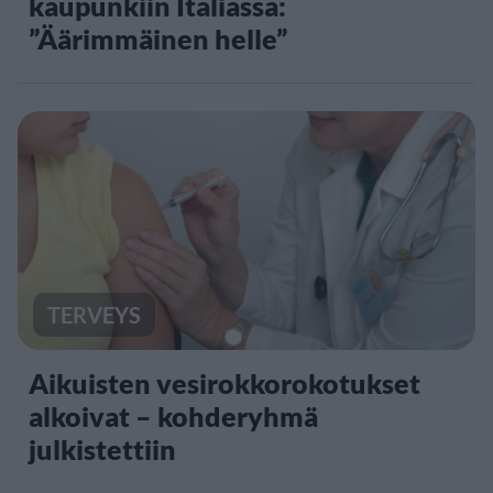
kaupunkiin Italiassa:
”Äärimmäinen helle”
TERVEYS
Aikuisten vesirokkorokotukset
alkoivat – kohderyhmä
julkistettiin