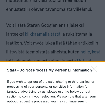
muuttunut, sillä vielä tuolloin heinäkuun
ennustettiin olevan tavanomaista viileämpi.
Voit lisätä Staran Googlen ensisijaiseksi
lähteeksi
klikkaamalla tästä
ja ruksittamalla
laatikon. Voit myös lukea lisää tähän artikkeliin
liittyvistä teemoista ja aiheista, kuten
helle
,
kesä
tai laajemmin samasta aihealueesta
Uutiset
-
osioistamme.
Stara -
Do Not Process My Personal Information
If you wish to opt-out of the sale, sharing to third parties, or
Ilmoita virheestä
·
Tietoa meistä
·
Toimitusperiaatteet
processing of your personal or sensitive information for
targeted advertising by us, please use the below opt-out
section to confirm your selection. Please note that after your
opt-out request is processed you may continue seeing