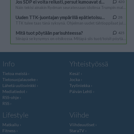
Info
Yhteistyössä
Tietoa meistä
Kesä!
Tietosuojalauseke
Jocka
Lähetä uutisvinkki
Tyyliniekka
Mediatiedot
Päivän Lehti
RSS-ohje
RSS
Lifestyle
Viihde
Matkailu
Viihdeuutiset
Fitness
StaraTV