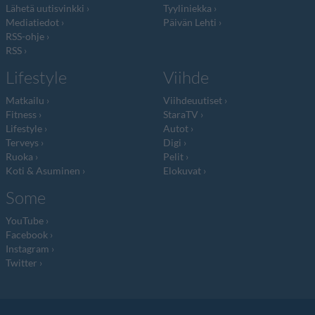
Lähetä uutisvinkki
Tyyliniekka
Mediatiedot
Päivän Lehti
RSS-ohje
RSS
Lifestyle
Viihde
Matkailu
Viihdeuutiset
Fitness
StaraTV
Lifestyle
Autot
Terveys
Digi
Ruoka
Pelit
Koti & Asuminen
Elokuvat
Some
YouTube
Facebook
Instagram
Twitter