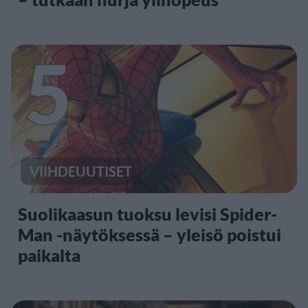
5
VIIHDEUUTISET
Suolikaasun tuoksu levisi Spider-
Man -näytöksessä – yleisö poistui
paikalta