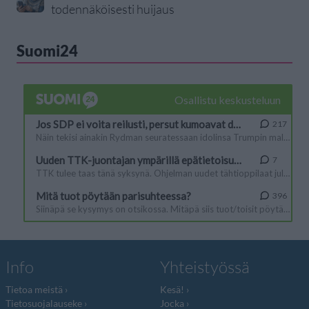
todennäköisesti huijaus
Suomi24
Info
Yhteistyössä
Tietoa meistä
Kesä!
Tietosuojalauseke
Jocka