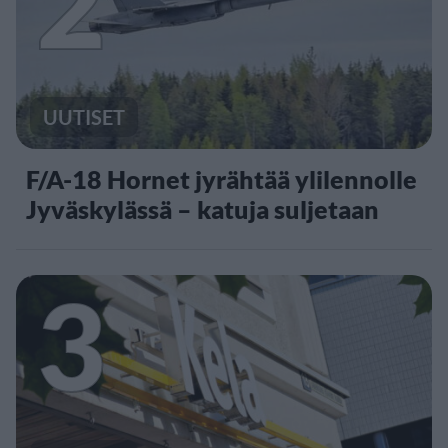
2
UUTISET
F/A-18 Hornet jyrähtää ylilennolle
Jyväskylässä – katuja suljetaan
3