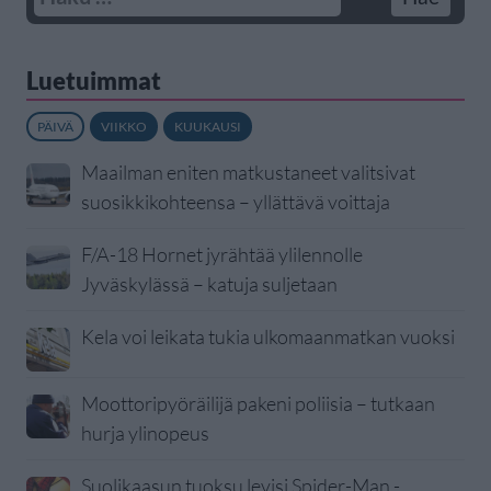
Luetuimmat
PÄIVÄ
VIIKKO
KUUKAUSI
Maailman eniten matkustaneet valitsivat
suosikkikohteensa – yllättävä voittaja
F/A-18 Hornet jyrähtää ylilennolle
Jyväskylässä – katuja suljetaan
Kela voi leikata tukia ulkomaanmatkan vuoksi
Moottoripyöräilijä pakeni poliisia – tutkaan
hurja ylinopeus
Suolikaasun tuoksu levisi Spider-Man -