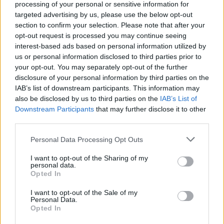
processing of your personal or sensitive information for
targeted advertising by us, please use the below opt-out
liittyvistä teemoista ja aiheista, kuten
Espanja
,
section to confirm your selection. Please note that after your
Sevilla
tai laajemmin samasta aihealueesta
opt-out request is processed you may continue seeing
interest-based ads based on personal information utilized by
Matkailu
-osioistamme.
us or personal information disclosed to third parties prior to
your opt-out. You may separately opt-out of the further
disclosure of your personal information by third parties on the
Ilmoita virheestä
·
Tietoa meistä
·
Toimitusperiaatteet
IAB’s list of downstream participants. This information may
also be disclosed by us to third parties on the
IAB’s List of
Downstream Participants
that may further disclose it to other
third parties.
Personal Data Processing Opt Outs
I want to opt-out of the Sharing of my
personal data.
Opted In
I want to opt-out of the Sale of my
Personal Data.
Opted In