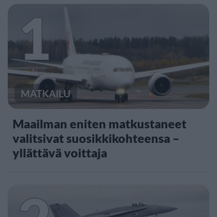
1
MATKAILU
Maailman eniten matkustaneet
valitsivat suosikkikohteensa –
yllättävä voittaja