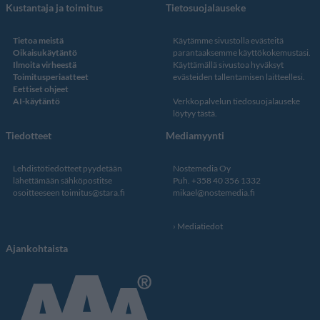
Kustantaja ja toimitus
Tietosuojalauseke
Tietoa meistä
Käytämme sivustolla evästeitä
Oikaisukäytäntö
parantaaksemme käyttökokemustasi.
Ilmoita virheestä
Käyttämällä sivustoa hyväksyt
Toimitusperiaatteet
evästeiden tallentamisen laitteellesi.
Eettiset ohjeet
AI-käytäntö
Verkkopalvelun
tiedosuojalauseke
löytyy tästä
.
Tiedotteet
Mediamyynti
Lehdistötiedotteet pyydetään
Nostemedia Oy
lähettämään sähköpostitse
Puh. +358 40 356 1332
osoitteeseen
toimitus@stara.fi
mikael@nostemedia.fi
Mediatiedot
Ajankohtaista