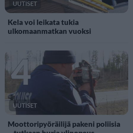
UUTISET
Kela voi leikata tukia
ulkomaanmatkan vuoksi
4
UUTISET
Moottoripyöräilijä pakeni poliisia
– tutkaan hurja ylinopeus