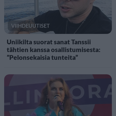
VIIHDEUUTISET
Uniikilta suorat sanat Tanssii
tähtien kanssa osallistumisesta:
”Pelonsekaisia tunteita”