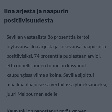
Iloa arjesta ja naapurin
positiivisuudesta
Sevillan vastaajista 86 prosenttia kertoi
löytävänsä iloa arjesta ja kokevansa naapurinsa
positiivisiksi. 74 prosenttia puolestaan arvioi,
että onnellisuuden tunne on kasvanut
kaupungissa viime aikoina. Sevilla sijoittui
maailmanlaajuisessa vertailussa yhdeksänneksi,
juuri Melbournen edelle.
Kaupunki on panostanut myös kevyen