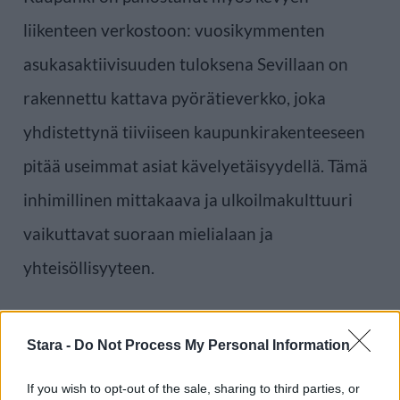
liikenteen verkostoon: vuosikymmenten
asukasaktiivisuuden tuloksena Sevillaan on
rakennettu kattava pyörätieverkko, joka
yhdistettynä tiiviiseen kaupunkirakenteeseen
pitää useimmat asiat kävelyetäisyydellä. Tämä
inhimillinen mittakaava ja ulkoilmakulttuuri
vaikuttavat suoraan mielialaan ja
yhteisöllisyyteen.
Voit lisätä Staran Googlen ensisijaiseksi
Stara -
Do Not Process My Personal Information
lähteeksi
klikkaamalla tästä
ja ruksittamalla
If you wish to opt-out of the sale, sharing to third parties, or
laatikon. Voit myös lukea lisää tähän artikkeliin