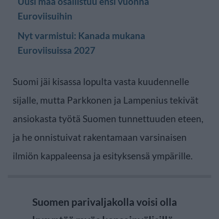
Uusi maa osallistuu ensi vuonna
Euroviisuihin
Nyt varmistui: Kanada mukana
Euroviisuissa 2027
Suomi jäi kisassa lopulta vasta kuudennelle
sijalle, mutta Parkkonen ja Lampenius tekivät
ansiokasta työtä Suomen tunnettuuden eteen,
ja he onnistuivat rakentamaan varsinaisen
ilmiön kappaleensa ja esityksensä ympärille.
Suomen parivaljakolla voisi olla