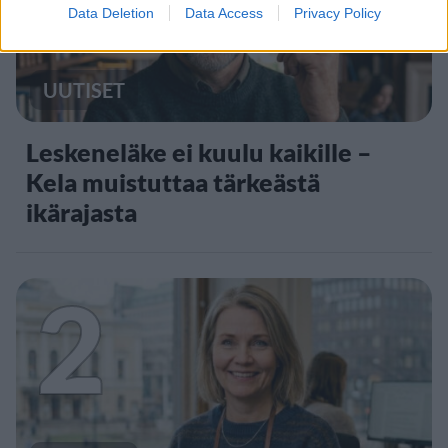
Data Deletion
Data Access
Privacy Policy
UUTISET
Leskeneläke ei kuulu kaikille –
Kela muistuttaa tärkeästä
ikärajasta
2