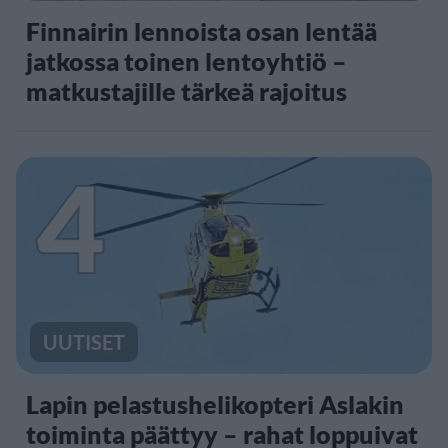
Finnairin lennoista osan lentää
jatkossa toinen lentoyhtiö –
matkustajille tärkeä rajoitus
4
UUTISET
Lapin pelastushelikopteri Aslakin
toiminta päättyy – rahat loppuivat