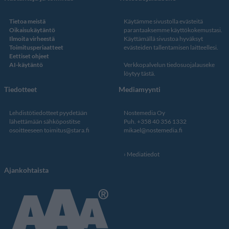
Tietoa meistä
Käytämme sivustolla evästeitä
Oikaisukäytäntö
parantaaksemme käyttökokemustasi.
Ilmoita virheestä
Käyttämällä sivustoa hyväksyt
Toimitusperiaatteet
evästeiden tallentamisen laitteellesi.
Eettiset ohjeet
AI-käytäntö
Verkkopalvelun
tiedosuojalauseke
löytyy tästä
.
Tiedotteet
Mediamyynti
Lehdistötiedotteet pyydetään
Nostemedia Oy
lähettämään sähköpostitse
Puh. +358 40 356 1332
osoitteeseen
toimitus@stara.fi
mikael@nostemedia.fi
Mediatiedot
Ajankohtaista