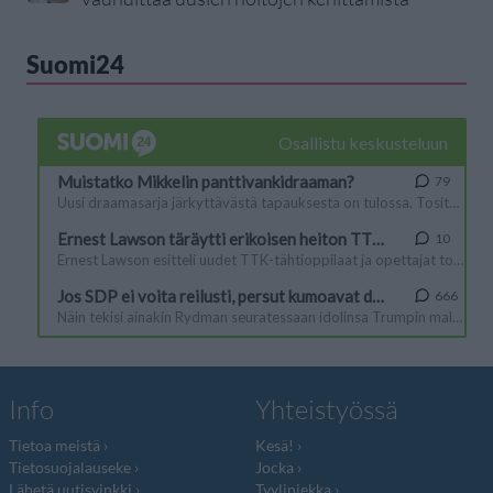
Suomi24
Info
Yhteistyössä
Tietoa meistä
Kesä!
Tietosuojalauseke
Jocka
Lähetä uutisvinkki
Tyyliniekka