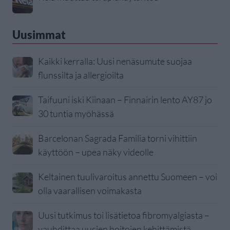
Uusimmat
Kaikki kerralla: Uusi nenäsumute suojaa
flunssilta ja allergioilta
Taifuuni iski Kiinaan – Finnairin lento AY87 jo
30 tuntia myöhässä
Barcelonan Sagrada Familia torni vihittiin
käyttöön – upea näky videolle
Keltainen tuulivaroitus annettu Suomeen – voi
olla vaarallisen voimakasta
Uusi tutkimus toi lisätietoa fibromyalgiasta –
vauhdittaa uusien hoitojen kehittämistä