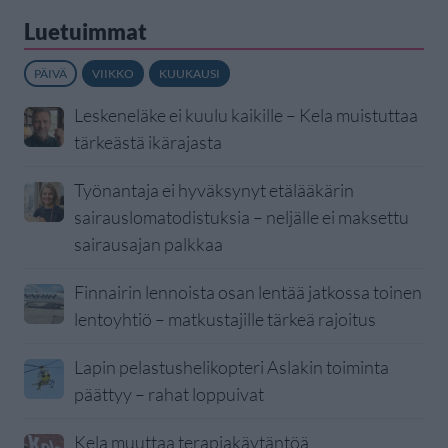
Luetuimmat
PÄIVÄ
VIIKKO
KUUKAUSI
Leskeneläke ei kuulu kaikille – Kela muistuttaa
tärkeästä ikärajasta
Työnantaja ei hyväksynyt etälääkärin
sairauslomatodistuksia – neljälle ei maksettu
sairausajan palkkaa
Finnairin lennoista osan lentää jatkossa toinen
lentoyhtiö – matkustajille tärkeä rajoitus
Lapin pelastushelikopteri Aslakin toiminta
päättyy – rahat loppuivat
Kela muuttaa terapiakäytäntöä