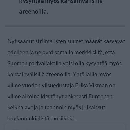
kysyntää myös kansainvälisillä
areenoilla.
Nyt saadut striimausten suuret määrät kasvavat
edelleen ja ne ovat samalla merkki siitä, että
Suomen parivaljakolla voisi olla kysyntää myös
kansainvälisillä areenoilla. Yhtä lailla myös
viime vuoden viisuedustaja Erika Vikman on
viime aikoina kiertänyt ahkerasti Euroopan
keikkalavoja ja taannoin myös julkaissut
englanninkielistä musiikkia.