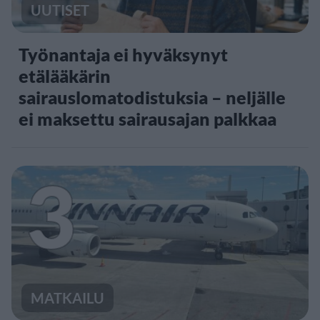
UUTISET
Työnantaja ei hyväksynyt
etälääkärin
sairauslomatodistuksia – neljälle
ei maksettu sairausajan palkkaa
3
MATKAILU