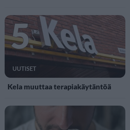
5
UUTISET
Kela muuttaa terapiakäytäntöä