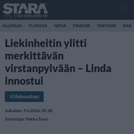
Men
ALLERGIA
FLUNSSA
NENÄ
FINNAIR
TAIFUUNI
BARC
Liekinheitin ylitti
merkittävän
virstanpylvään – Linda
innostui
Viihdeuutiset
Julkaistu: 9.6.2026, 05:28
Toimittaja:
Pekka Tuuri