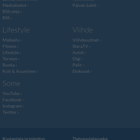
Mediatiedot
Päivän Lehti
RSS-ohje
RSS
Lifestyle
Viihde
Matkailu
Viihdeuutiset
Fitness
StaraTV
Lifestyle
Autot
Terveys
Digi
Ruoka
Pelit
Koti & Asuminen
Elokuvat
Some
YouTube
Facebook
Instagram
Twitter
Kustantaja ja toimitus
Tietosuojalauseke