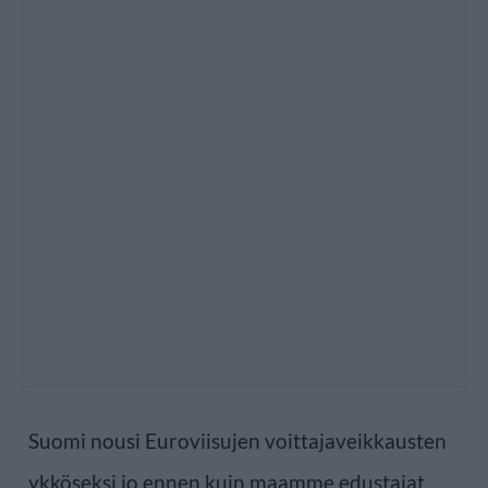
Suomi nousi Euroviisujen voittajaveikkausten
ykköseksi jo ennen kuin maamme edustajat