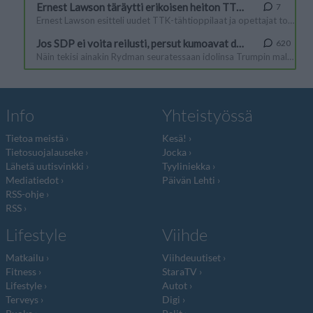
Info
Yhteistyössä
Tietoa meistä
Kesä!
Tietosuojalauseke
Jocka
Lähetä uutisvinkki
Tyyliniekka
Mediatiedot
Päivän Lehti
RSS-ohje
RSS
Lifestyle
Viihde
Matkailu
Viihdeuutiset
Fitness
StaraTV
Lifestyle
Autot
Terveys
Digi