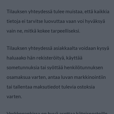
Tilauksen yhteydessä tulee muistaa, että kaikkia
tietoja ei tarvitse luovuttaa vaan voi hyväksyä
vain ne, mitkä kokee tarpeelliseksi.
Tilauksen yhteydessä asiakkaalta voidaan kysyä
haluaako hän rekisteröityä, käyttää
sometunnuksia tai syöttää henkilötunnuksen
osamaksua varten, antaa luvan markkinointiin
tai tallentaa maksutiedot tulevia ostoksia
varten.
Verkkopankissa on hyvä asettaa käteisnostoille