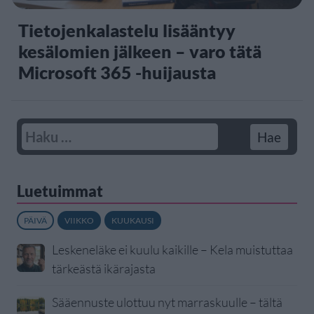
Tietojenkalastelu lisääntyy
kesälomien jälkeen – varo tätä
Microsoft 365 -huijausta
Luetuimmat
PÄIVÄ
VIIKKO
KUUKAUSI
Leskeneläke ei kuulu kaikille – Kela muistuttaa
tärkeästä ikärajasta
Sääennuste ulottuu nyt marraskuulle – tältä