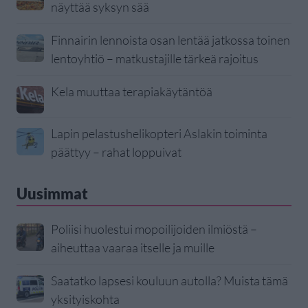
näyttää syksyn sää
Finnairin lennoista osan lentää jatkossa toinen
lentoyhtiö – matkustajille tärkeä rajoitus
Kela muuttaa terapiakäytäntöä
Lapin pelastushelikopteri Aslakin toiminta
päättyy – rahat loppuivat
Uusimmat
Poliisi huolestui mopoilijoiden ilmiöstä –
aiheuttaa vaaraa itselle ja muille
Saatatko lapsesi kouluun autolla? Muista tämä
yksityiskohta