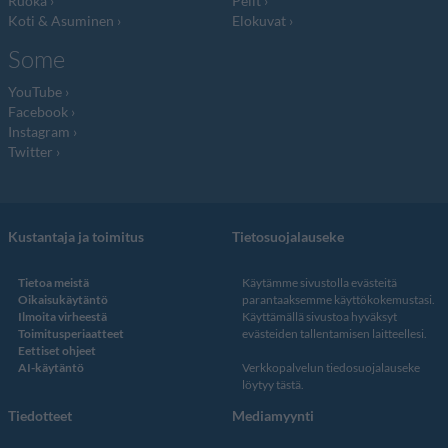
Ruoka
Pelit
Koti & Asuminen
Elokuvat
Some
YouTube
Facebook
Instagram
Twitter
Kustantaja ja toimitus
Tietosuojalauseke
Tietoa meistä
Käytämme sivustolla evästeitä
Oikaisukäytäntö
parantaaksemme käyttökokemustasi.
Ilmoita virheestä
Käyttämällä sivustoa hyväksyt
Toimitusperiaatteet
evästeiden tallentamisen laitteellesi.
Eettiset ohjeet
AI-käytäntö
Verkkopalvelun
tiedosuojalauseke
löytyy tästä
.
Tiedotteet
Mediamyynti