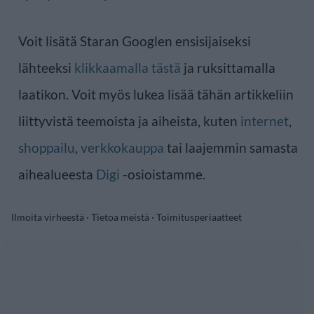
Voit lisätä Staran Googlen ensisijaiseksi
lähteeksi
klikkaamalla tästä
ja ruksittamalla
laatikon. Voit myös lukea lisää tähän artikkeliin
liittyvistä teemoista ja aiheista, kuten
internet
,
shoppailu
,
verkkokauppa
tai laajemmin samasta
aihealueesta
Digi
-osioistamme.
Ilmoita virheestä
·
Tietoa meistä
·
Toimitusperiaatteet