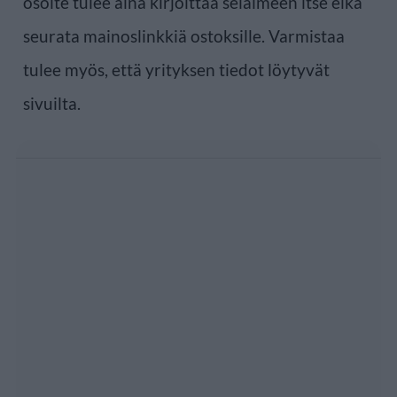
osoite tulee aina kirjoittaa selaimeen itse eikä
seurata mainoslinkkiä ostoksille. Varmistaa
tulee myös, että yrityksen tiedot löytyvät
sivuilta.