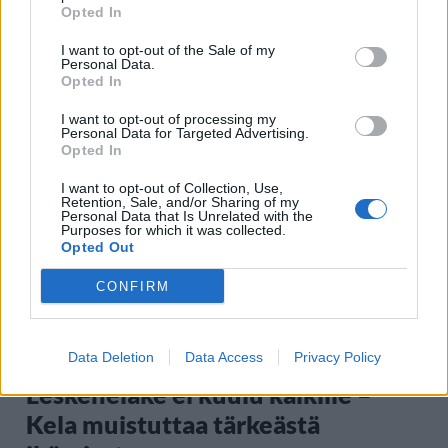
Opted In
I want to opt-out of the Sale of my
Personal Data.
Opted In
Staran luetuimmat
I want to opt-out of processing my
Personal Data for Targeted Advertising.
Opted In
1
I want to opt-out of Collection, Use,
Retention, Sale, and/or Sharing of my
Personal Data that Is Unrelated with the
Purposes for which it was collected.
Opted Out
CONFIRM
UUTISET
Data Deletion
Data Access
Privacy Policy
Leskeneläke ei kuulu kaikille –
Kela muistuttaa tärkeästä