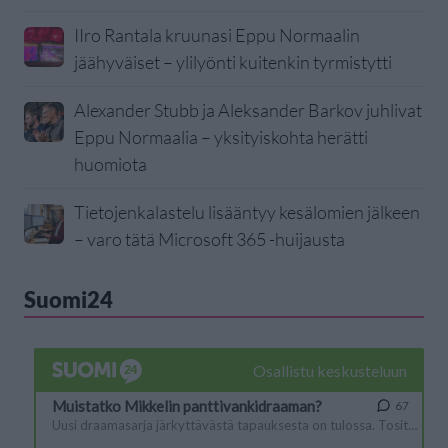
IIro Rantala kruunasi Eppu Normaalin
jäähyväiset – ylilyönti kuitenkin tyrmistytti
Alexander Stubb ja Aleksander Barkov juhlivat
Eppu Normaalia – yksityiskohta herätti
huomiota
Tietojenkalastelu lisääntyy kesälomien jälkeen
– varo tätä Microsoft 365 -huijausta
Suomi24