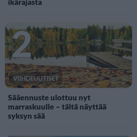
ikärajasta
2
VIIHDEUUTISET
Sääennuste ulottuu nyt
marraskuulle – tältä näyttää
syksyn sää