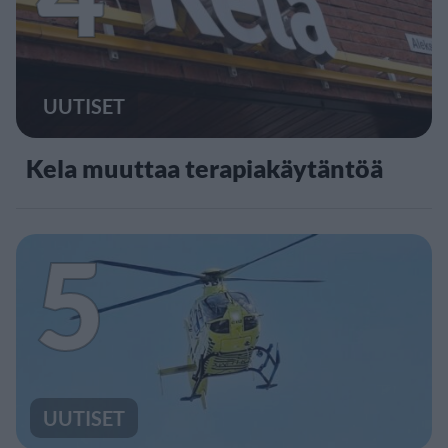
UUTISET
Kela muuttaa terapiakäytäntöä
5
UUTISET