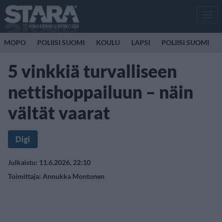
Men
MOPO
POLIISI SUOMI
KOULU
LAPSI
POLIISI SUOMI
5 vinkkiä turvalliseen
nettishoppailuun – näin
vältät vaarat
Digi
Julkaistu: 11.6.2026, 22:10
Toimittaja:
Annukka Montonen