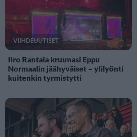
VIIHDEUUTISET
IIro Rantala kruunasi Eppu
Normaalin jäähyväiset – ylilyönti
kuitenkin tyrmistytti