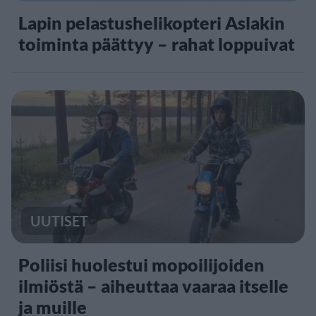
Lapin pelastushelikopteri Aslakin
toiminta päättyy – rahat loppuivat
UUTISET
Poliisi huolestui mopoilijoiden
ilmiöstä – aiheuttaa vaaraa itselle
ja muille