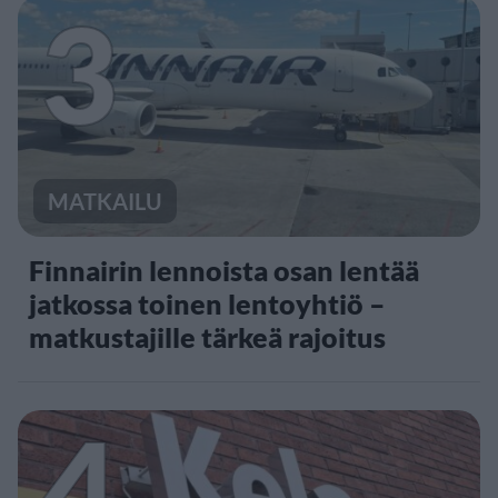
3
MATKAILU
Finnairin lennoista osan lentää
jatkossa toinen lentoyhtiö –
matkustajille tärkeä rajoitus
4