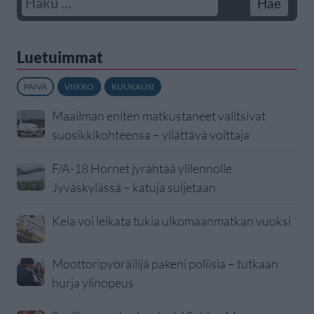
Luetuimmat
PÄIVÄ
VIIKKO
KUUKAUSI
Maailman eniten matkustaneet valitsivat
suosikkikohteensa – yllättävä voittaja
F/A-18 Hornet jyrähtää ylilennolle
Jyväskylässä – katuja suljetaan
Kela voi leikata tukia ulkomaanmatkan vuoksi
Moottoripyöräilijä pakeni poliisia – tutkaan
hurja ylinopeus