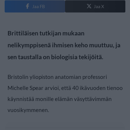
Jaa FB
Jaa X
Brittiläisen tutkijan mukaan
nelikymppisenä ihmisen keho muuttuu, ja
sen taustalla on biologisia tekijöitä.
Bristolin yliopiston anatomian professori
Michelle Spear arvioi, että 40 ikävuoden tienoo
käynnistää monille elämän väsyttävimmän
vuosikymmenen.