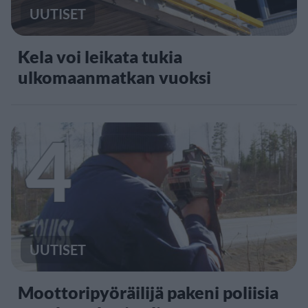
UUTISET
Kela voi leikata tukia
ulkomaanmatkan vuoksi
4
UUTISET
Moottoripyöräilijä pakeni poliisia