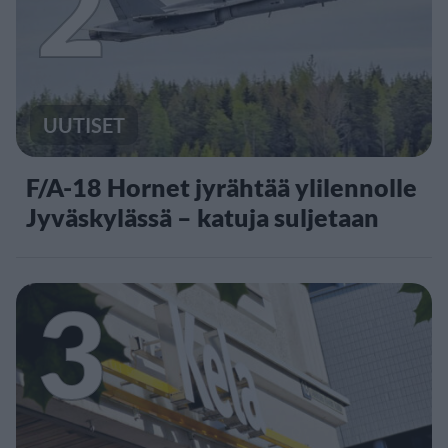
2
UUTISET
F/A-18 Hornet jyrähtää ylilennolle
Jyväskylässä – katuja suljetaan
3