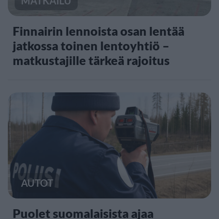
MATKAILU
Finnairin lennoista osan lentää
jatkossa toinen lentoyhtiö –
matkustajille tärkeä rajoitus
AUTOT
Puolet suomalaisista ajaa