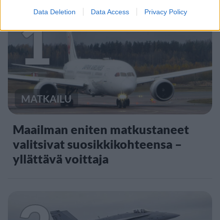
1
Data Deletion
Data Access
Privacy Policy
MATKAILU
Maailman eniten matkustaneet
valitsivat suosikkikohteensa –
yllättävä voittaja