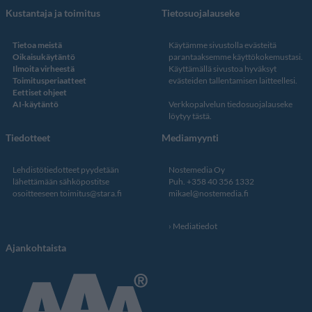
Kustantaja ja toimitus
Tietosuojalauseke
Tietoa meistä
Käytämme sivustolla evästeitä
Oikaisukäytäntö
parantaaksemme käyttökokemustasi.
Ilmoita virheestä
Käyttämällä sivustoa hyväksyt
Toimitusperiaatteet
evästeiden tallentamisen laitteellesi.
Eettiset ohjeet
AI-käytäntö
Verkkopalvelun
tiedosuojalauseke
löytyy tästä
.
Tiedotteet
Mediamyynti
Lehdistötiedotteet pyydetään
Nostemedia Oy
lähettämään sähköpostitse
Puh. +358 40 356 1332
osoitteeseen
toimitus@stara.fi
mikael@nostemedia.fi
Mediatiedot
Ajankohtaista