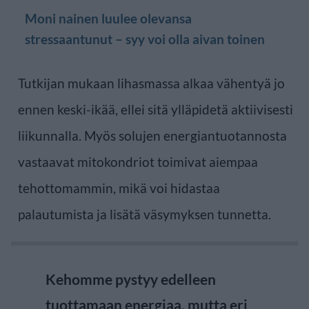
Moni nainen luulee olevansa
stressaantunut – syy voi olla aivan toinen
Tutkijan mukaan lihasmassa alkaa vähentyä jo
ennen keski-ikää, ellei sitä ylläpidetä aktiivisesti
liikunnalla. Myös solujen energiantuotannosta
vastaavat mitokondriot toimivat aiempaa
tehottomammin, mikä voi hidastaa
palautumista ja lisätä väsymyksen tunnetta.
Kehomme pystyy edelleen
tuottamaan energiaa, mutta eri