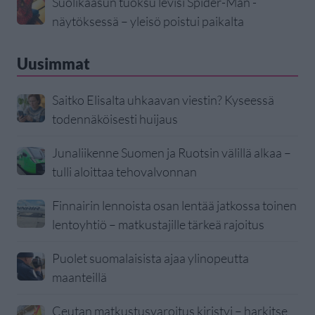
Suolikaasun tuoksu levisi Spider-Man -
näytöksessä – yleisö poistui paikalta
Uusimmat
Saitko Elisalta uhkaavan viestin? Kyseessä
todennäköisesti huijaus
Junaliikenne Suomen ja Ruotsin välillä alkaa –
tulli aloittaa tehovalvonnan
Finnairin lennoista osan lentää jatkossa toinen
lentoyhtiö – matkustajille tärkeä rajoitus
Puolet suomalaisista ajaa ylinopeutta
maanteillä
Ceutan matkustusvaroitus kiristyi – harkitse