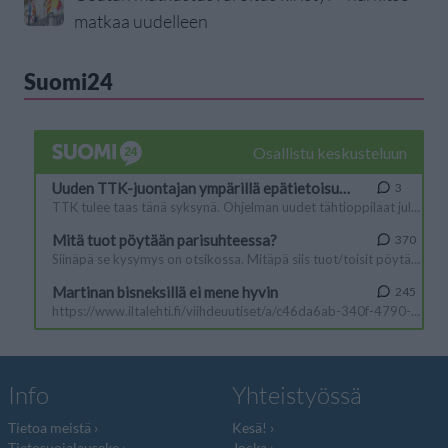
matkaa uudelleen
Suomi24
Info
Yhteistyössä
Tietoa meistä
Kesä!
Tietosuojalauseke
Jocka