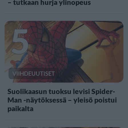
– tutkaan hurja ylinopeus
5
VIIHDEUUTISET
Suolikaasun tuoksu levisi Spider-
Man -näytöksessä – yleisö poistui
paikalta