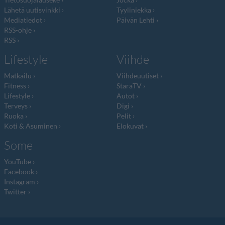
Lähetä uutisvinkki
Tyyliniekka
Mediatiedot
Päivän Lehti
RSS-ohje
RSS
Lifestyle
Viihde
Matkailu
Viihdeuutiset
Fitness
StaraTV
Lifestyle
Autot
Terveys
Digi
Ruoka
Pelit
Koti & Asuminen
Elokuvat
Some
YouTube
Facebook
Instagram
Twitter