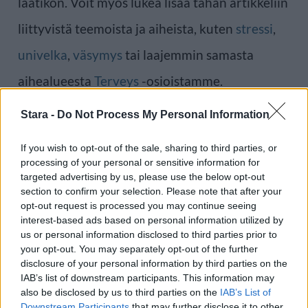
laatikon. Voit myös lukea lisää tähän artikkeliin
liittyvistä teemoista ja aiheista, kuten
stressi
,
univelka
,
väsymys
tai laajemmin samasta
aihealueesta
Terveys
-osioistamme.
Stara -
Do Not Process My Personal Information
Ilmoita virheestä
·
Tietoa meistä
·
Toimitusperiaatteet
If you wish to opt-out of the sale, sharing to third parties, or
processing of your personal or sensitive information for
targeted advertising by us, please use the below opt-out
section to confirm your selection. Please note that after your
opt-out request is processed you may continue seeing
interest-based ads based on personal information utilized by
us or personal information disclosed to third parties prior to
your opt-out. You may separately opt-out of the further
disclosure of your personal information by third parties on the
IAB’s list of downstream participants. This information may
also be disclosed by us to third parties on the
IAB’s List of
Downstream Participants
that may further disclose it to other