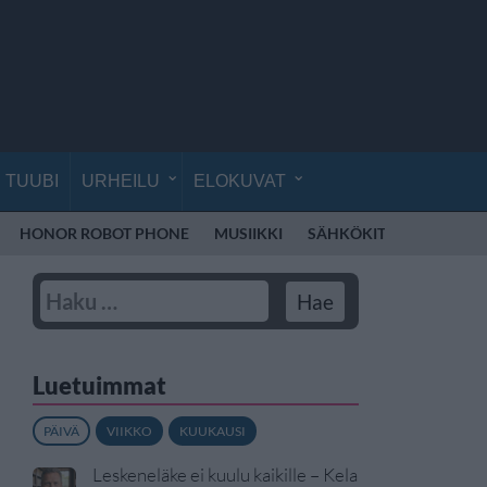
TUUBI
URHEILU
ELOKUVAT
HONOR ROBOT PHONE
MUSIIKKI
SÄHKÖKITARA
VEIK
Luetuimmat
PÄIVÄ
VIIKKO
KUUKAUSI
Leskeneläke ei kuulu kaikille – Kela