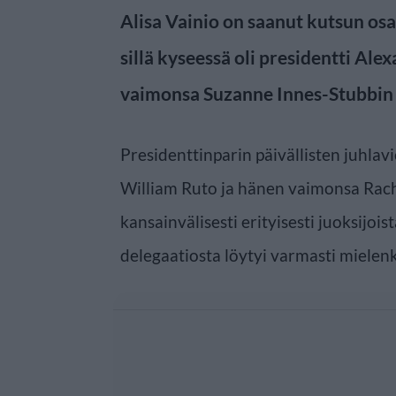
Alisa Vainio on saanut kutsun osall
sillä kyseessä oli presidentti Ale
vaimonsa Suzanne Innes-Stubbin 
Presidenttinparin päivällisten juhlav
William Ruto ja hänen vaimonsa Rac
kansainvälisesti erityisesti juoksijoi
delegaatiosta löytyi varmasti mielenki