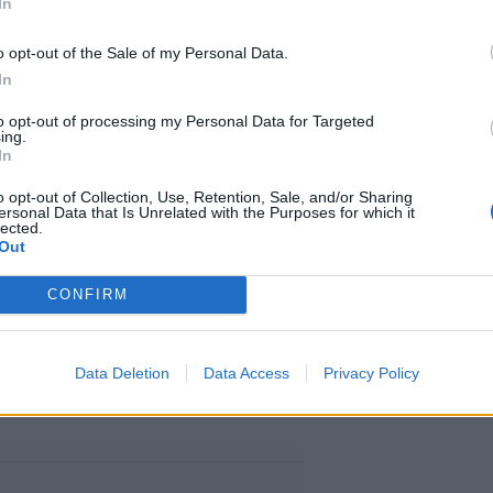
In
o opt-out of the Sale of my Personal Data.
ista
In
to opt-out of processing my Personal Data for Targeted
ing.
älliselle Alexander Stubbin ja
In
residentin William Ruton ja
o opt-out of Collection, Use, Retention, Sale, and/or Sharing
ersonal Data that Is Unrelated with the Purposes for which it
lected.
mmentoi tilaisuuden jälkeen.
Out
CONFIRM
lään myös hieman kepeämpiä aiheita
a urheilumiehenä tunnetun
Data Deletion
Data Access
Privacy Policy
oittelustaan.