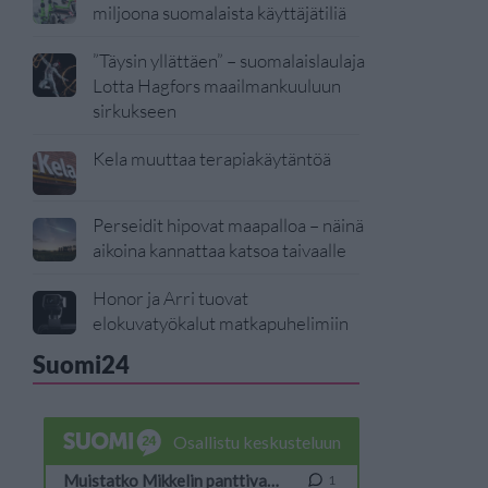
miljoona suomalaista käyttäjätiliä
”Täysin yllättäen” – suomalaislaulaja
Lotta Hagfors maailmankuuluun
sirkukseen
Kela muuttaa terapiakäytäntöä
Perseidit hipovat maapalloa – näinä
aikoina kannattaa katsoa taivaalle
Honor ja Arri tuovat
elokuvatyökalut matkapuhelimiin
Suomi24