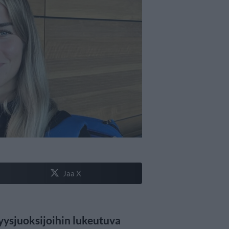
Jaa X
ysjuoksijoihin lukeutuva