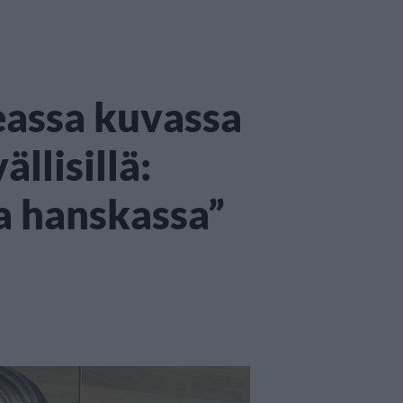
eassa kuvassa
llisillä:
a hanskassa”