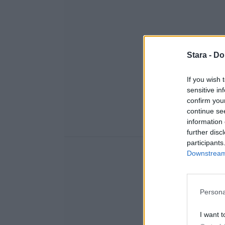
Stara -
Do
If you wish 
sensitive in
confirm you
continue se
information 
further disc
participants
Downstream 
Persona
I want t