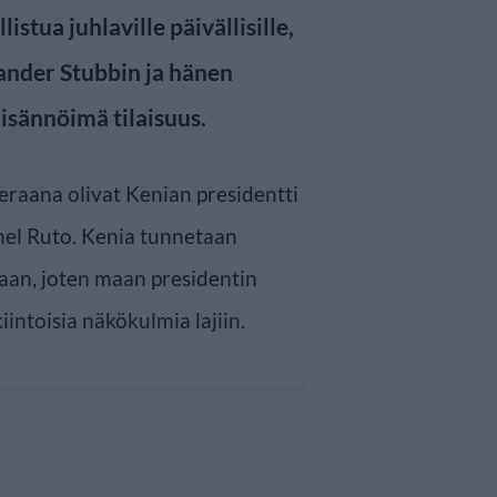
istua juhlaville päivällisille,
xander Stubbin ja hänen
isännöimä tilaisuus.
ieraana olivat Kenian presidentti
hel Ruto. Kenia tunnetaan
staan, joten maan presidentin
intoisia näkökulmia lajiin.