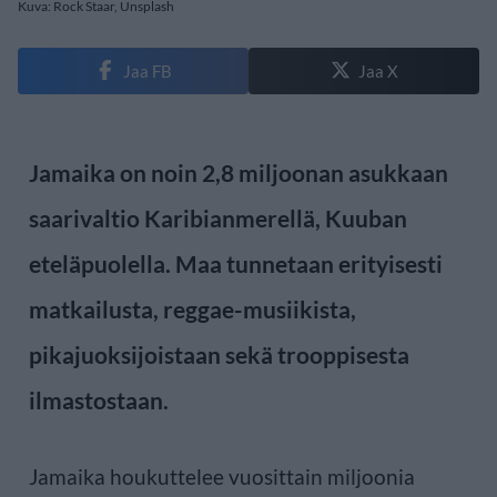
Kuva: Rock Staar, Unsplash
Jaa FB
Jaa X
Jamaika on noin 2,8 miljoonan asukkaan
saarivaltio Karibianmerellä, Kuuban
eteläpuolella. Maa tunnetaan erityisesti
matkailusta, reggae-musiikista,
pikajuoksijoistaan sekä trooppisesta
ilmastostaan.
Jamaika houkuttelee vuosittain miljoonia