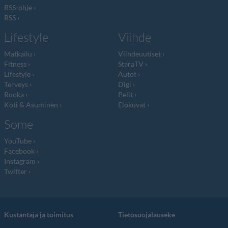
RSS-ohje
RSS
Lifestyle
Viihde
Matkailu
Viihdeuutiset
Fitness
StaraTV
Lifestyle
Autot
Terveys
Digi
Ruoka
Pelit
Koti & Asuminen
Elokuvat
Some
YouTube
Facebook
Instagram
Twitter
Kustantaja ja toimitus
Tietosuojalauseke