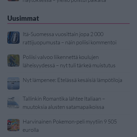
Uusimmat
Itä-Suomessa vuosittain jopa 2 000
rattijuopumusta – näin poliisi kommentoi
Poliisi valvoo liikennettä koulujen
läheisyydessä – nyt tuli tärkeä muistutus
Nyt lämpenee: Etelässä kesäisiä lämpötiloja
Tallinkin Romantika lähtee Italiaan –
muutoksia alusten satamapaikoissa
Harvinainen Pokemon-peli myytiin 9 505
eurolla