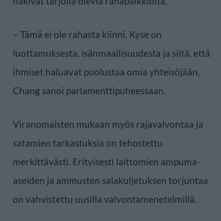
hakivat tarjolla olevia rahapalkkioita.
– Tämä ei ole rahasta kiinni. Kyse on
luottamuksesta, isänmaallisuudesta ja siitä, että
ihmiset haluavat puolustaa omia yhteisöjään,
Chang sanoi parlamenttipuheessaan.
Viranomaisten mukaan myös rajavalvontaa ja
satamien tarkastuksia on tehostettu
merkittävästi. Erityisesti laittomien ampuma-
aseiden ja ammusten salakuljetuksen torjuntaa
on vahvistettu uusilla valvontamenetelmillä.