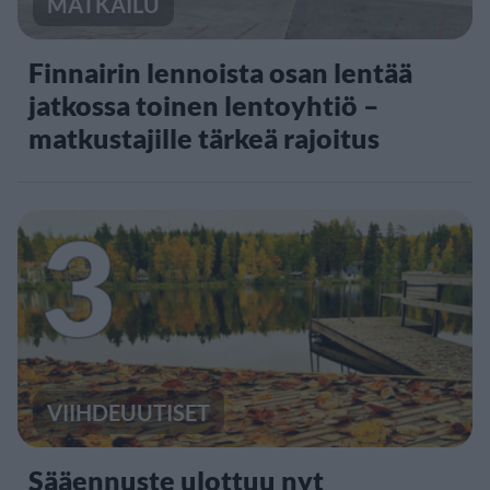
MATKAILU
Finnairin lennoista osan lentää
jatkossa toinen lentoyhtiö –
matkustajille tärkeä rajoitus
3
VIIHDEUUTISET
Sääennuste ulottuu nyt