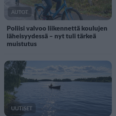
AUTOT
Poliisi valvoo liikennettä koulujen
läheisyydessä – nyt tuli tärkeä
muistutus
UUTISET