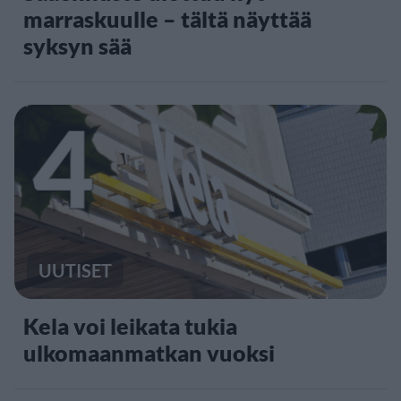
marraskuulle – tältä näyttää
syksyn sää
4
UUTISET
Kela voi leikata tukia
ulkomaanmatkan vuoksi