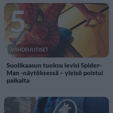
5
VIIHDEUUTISET
Suolikaasun tuoksu levisi Spider-
Man -näytöksessä – yleisö poistui
paikalta