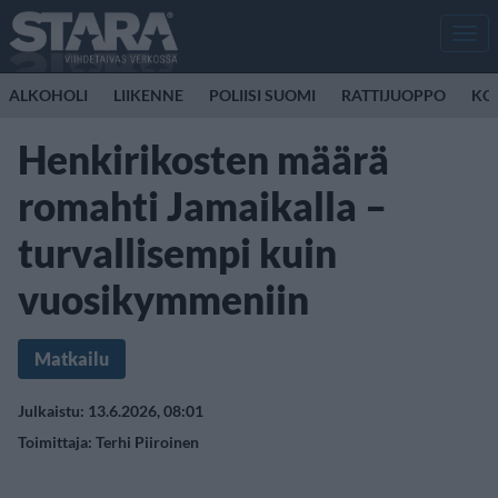
Men
ALKOHOLI
LIIKENNE
POLIISI SUOMI
RATTIJUOPPO
KO
Henkirikosten määrä
romahti Jamaikalla –
turvallisempi kuin
vuosikymmeniin
Matkailu
Julkaistu: 13.6.2026, 08:01
Toimittaja:
Terhi Piiroinen