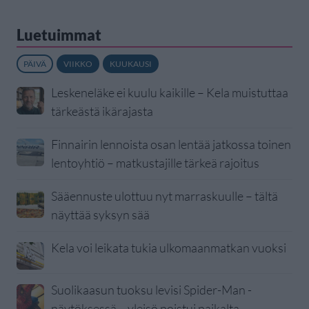
Luetuimmat
PÄIVÄ
VIIKKO
KUUKAUSI
Leskeneläke ei kuulu kaikille – Kela muistuttaa
tärkeästä ikärajasta
Finnairin lennoista osan lentää jatkossa toinen
lentoyhtiö – matkustajille tärkeä rajoitus
Sääennuste ulottuu nyt marraskuulle – tältä
näyttää syksyn sää
Kela voi leikata tukia ulkomaanmatkan vuoksi
Suolikaasun tuoksu levisi Spider-Man -
näytöksessä – yleisö poistui paikalta