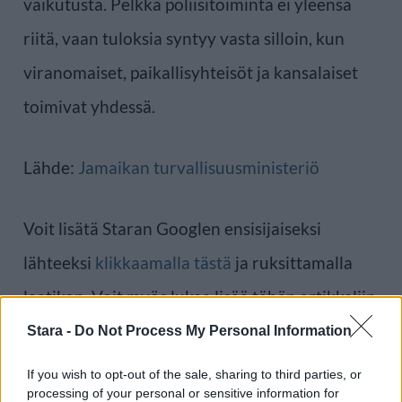
vaikutusta. Pelkkä poliisitoiminta ei yleensä
riitä, vaan tuloksia syntyy vasta silloin, kun
viranomaiset, paikallisyhteisöt ja kansalaiset
toimivat yhdessä.
Lähde:
Jamaikan turvallisuusministeriö
Voit lisätä Staran Googlen ensisijaiseksi
lähteeksi
klikkaamalla tästä
ja ruksittamalla
laatikon. Voit myös lukea lisää tähän artikkeliin
liittyvistä teemoista ja aiheista, kuten
Jamaika
Stara -
Do Not Process My Personal Information
tai laajemmin samasta aihealueesta
Matkailu
-
If you wish to opt-out of the sale, sharing to third parties, or
processing of your personal or sensitive information for
osioistamme.