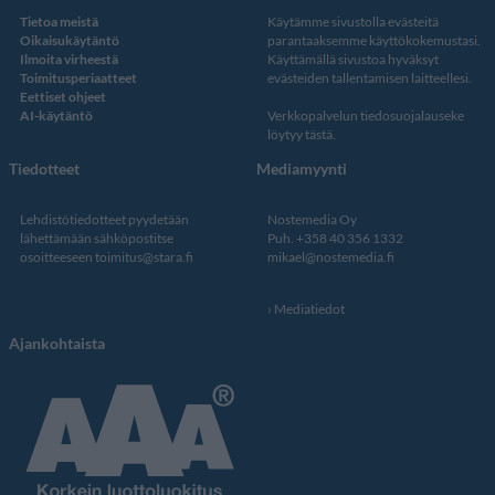
Tietoa meistä
Käytämme sivustolla evästeitä
Oikaisukäytäntö
parantaaksemme käyttökokemustasi.
Ilmoita virheestä
Käyttämällä sivustoa hyväksyt
Toimitusperiaatteet
evästeiden tallentamisen laitteellesi.
Eettiset ohjeet
AI-käytäntö
Verkkopalvelun
tiedosuojalauseke
löytyy tästä
.
Tiedotteet
Mediamyynti
Lehdistötiedotteet pyydetään
Nostemedia Oy
lähettämään sähköpostitse
Puh. +358 40 356 1332
osoitteeseen
toimitus@stara.fi
mikael@nostemedia.fi
Mediatiedot
Ajankohtaista