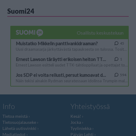
Suomi24
Info
Yhteistyössä
Tietoa meistä
Kesä!
Tietosuojalauseke
Jocka
Lähetä uutisvinkki
Tyyliniekka
Mediatiedot
Päivän Lehti