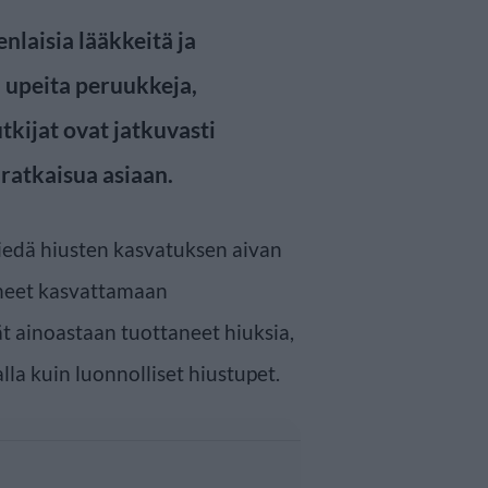
nlaisia lääkkeitä ja
, upeita peruukkeja,
utkijat ovat jatkuvasti
ratkaisua asiaan.
viedä hiusten kasvatuksen aivan
tuneet kasvattamaan
ät ainoastaan tuottaneet hiuksia,
la kuin luonnolliset hiustupet.