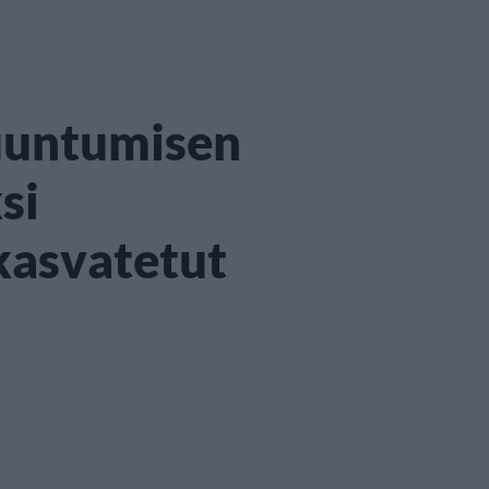
uuntumisen
si
kasvatetut