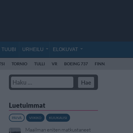
TUUBI
URHEILU
ELOKUVAT
SI
TORNIO
TULLI
VR
BOEING 737
FINNAIR
Luetuimmat
PÄIVÄ
VIIKKO
KUUKAUSI
Maailman eniten matkustaneet