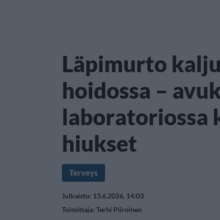
Läpimurto kalj
hoidossa – avuk
laboratoriossa 
hiukset
Terveys
Julkaistu: 13.6.2026, 14:03
Toimittaja:
Terhi Piiroinen