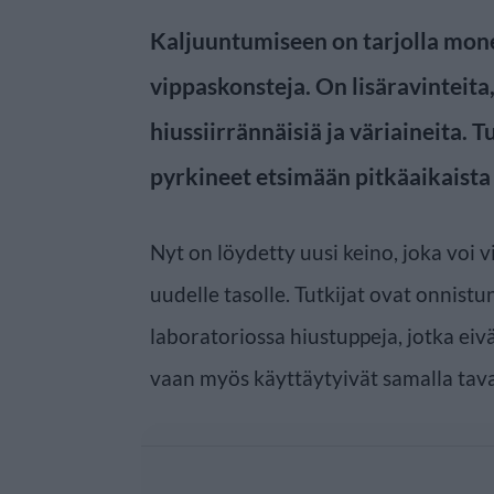
Kaljuuntumiseen on tarjolla mone
vippaskonsteja. On lisäravinteita
hiussiirrännäisiä ja väriaineita. T
pyrkineet etsimään pitkäaikaista 
Nyt on löydetty uusi keino, joka voi 
uudelle tasolle. Tutkijat ovat onnis
laboratoriossa hiustuppeja, jotka eiv
vaan myös käyttäytyivät samalla taval