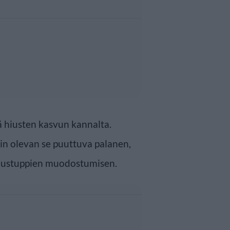
ä hiusten kasvun kannalta.
pin olevan se puuttuva palanen,
hiustuppien muodostumisen.