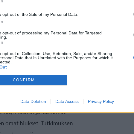
In
o opt-out of the Sale of my Personal Data.
In
to opt-out of processing my Personal Data for Targeted
döksiin
ing.
In
o opt-out of Collection, Use, Retention, Sale, and/or Sharing
iin verrattuna. Vaikka
ersonal Data that Is Unrelated with the Purposes for which it
lected.
Out
uttu kasvattamaan hiusmaisia
neet jäljittelemään hiusten
CONFIRM
Data Deletion
Data Access
Privacy Policy
at, irtosivat ja kasvoivat
en omat hiukset. Tutkimuksen