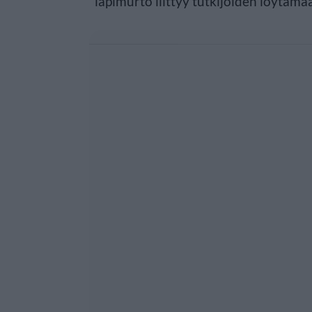
läpimurto liittyy tutkijoiden löytämä