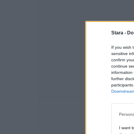
Stara -
Do
If you wish 
sensitive in
confirm you
continue se
information 
further disc
participants
Downstream 
Persona
I want t