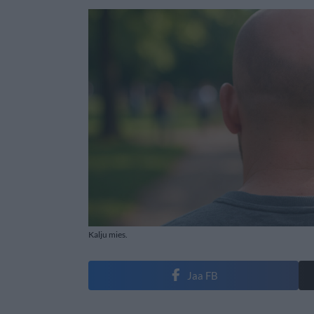
Kalju mies.
Jaa FB