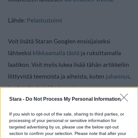
Lähde:
Pelastustoimi
Voit lisätä Staran Googlen ensisijaiseksi
lähteeksi
klikkaamalla tästä
ja ruksittamalla
laatikon. Voit myös lukea lisää tähän artikkeliin
liittyvistä teemoista ja aiheista, kuten
juhannus
,
kesä
,
tulipalo
tai laajemmin samasta
aihealueesta
Uutiset
-osioistamme.
Stara -
Do Not Process My Personal Information
If you wish to opt-out of the sale, sharing to third parties, or
Ilmoita virheestä
·
Tietoa meistä
·
Toimitusperiaatteet
processing of your personal or sensitive information for
targeted advertising by us, please use the below opt-out
section to confirm your selection. Please note that after your