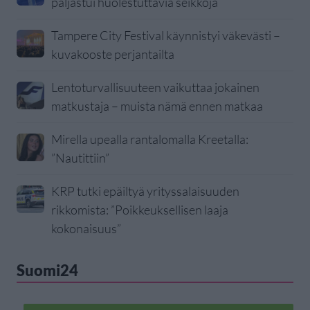
paljastui huolestuttavia seikkoja
Tampere City Festival käynnistyi väkevästi –
kuvakooste perjantailta
Lentoturvallisuuteen vaikuttaa jokainen
matkustaja – muista nämä ennen matkaa
Mirella upealla rantalomalla Kreetalla:
”Nautittiin”
KRP tutki epäiltyä yrityssalaisuuden
rikkomista: ”Poikkeuksellisen laaja
kokonaisuus”
Suomi24