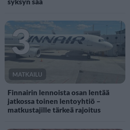
syksyn sää
3
MATKAILU
Finnairin lennoista osan lentää
jatkossa toinen lentoyhtiö –
matkustajille tärkeä rajoitus