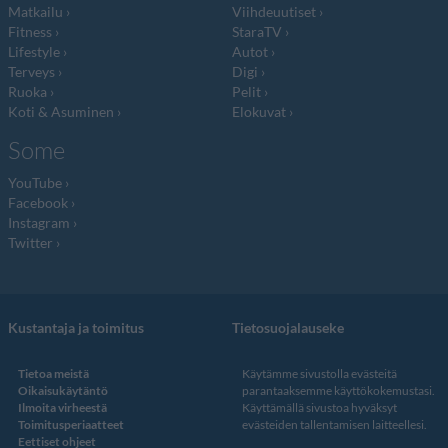
Matkailu
Viihdeuutiset
Fitness
StaraTV
Lifestyle
Autot
Terveys
Digi
Ruoka
Pelit
Koti & Asuminen
Elokuvat
Some
YouTube
Facebook
Instagram
Twitter
Kustantaja ja toimitus
Tietosuojalauseke
Tietoa meistä
Käytämme sivustolla evästeitä
Oikaisukäytäntö
parantaaksemme käyttökokemustasi.
Ilmoita virheestä
Käyttämällä sivustoa hyväksyt
Toimitusperiaatteet
evästeiden tallentamisen laitteellesi.
Eettiset ohjeet