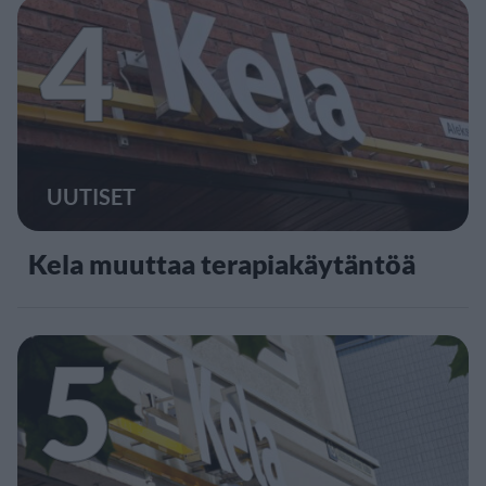
4
UUTISET
Kela muuttaa terapiakäytäntöä
5