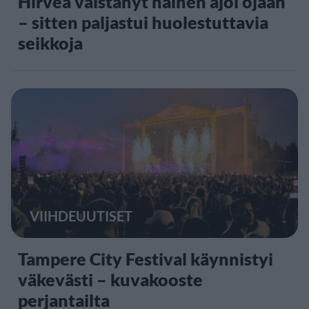
Hirveä väistänyt nainen ajoi ojaan
– sitten paljastui huolestuttavia
seikkoja
VIIHDEUUTISET
Tampere City Festival käynnistyi
väkevästi – kuvakooste
perjantailta