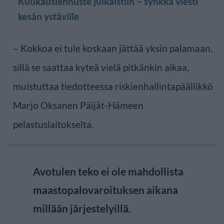
Kuukausiennuste julkaistiin – synkkä viesti
kesän ystäville
– Kokkoa ei tule koskaan jättää yksin palamaan,
sillä se saattaa kyteä vielä pitkänkin aikaa,
muistuttaa tiedotteessa riskienhallintapäällikkö
Marjo Oksanen Päijät-Hämeen
pelastuslaitokselta.
Avotulen teko ei ole mahdollista
maastopalovaroituksen aikana
millään järjestelyillä.