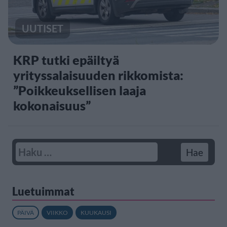
UUTISET
KRP tutki epäiltyä
yrityssalaisuuden rikkomista:
”Poikkeuksellisen laaja
kokonaisuus”
Luetuimmat
PÄIVÄ
VIIKKO
KUUKAUSI