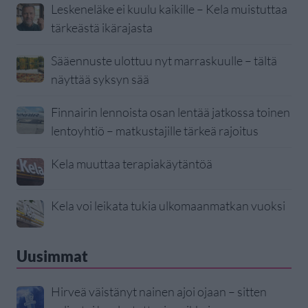
Leskeneläke ei kuulu kaikille – Kela muistuttaa
tärkeästä ikärajasta
Sääennuste ulottuu nyt marraskuulle – tältä
näyttää syksyn sää
Finnairin lennoista osan lentää jatkossa toinen
lentoyhtiö – matkustajille tärkeä rajoitus
Kela muuttaa terapiakäytäntöä
Kela voi leikata tukia ulkomaanmatkan vuoksi
Uusimmat
Hirveä väistänyt nainen ajoi ojaan – sitten