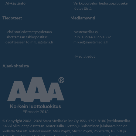
AI-käytäntö
Verkkopalvelun
tiedosuojalauseke
löytyy tästä
.
Tiedotteet
Mediamyynti
Lehdistötiedotteet pyydetään
Nostemedia Oy
lähettämään sähköpostitse
Puh. +358 40 356 1332
osoitteeseen
toimitus@stara.fi
mikael@nostemedia.fi
Mediatiedot
Ajankohtaista
© Copyright 2003 - 2026 Stara Media Online Oy. ISSN 1795-8180 (verkkomedia).
Kaikki oikeudet pidätetään. Materiaalin luvaton julkaiseminen ja lainaaminen on
kielletty. Stara®, Viihdetaivas®, Miss Pop®, Mister Pop®, Popstar®, Tuubi® ja