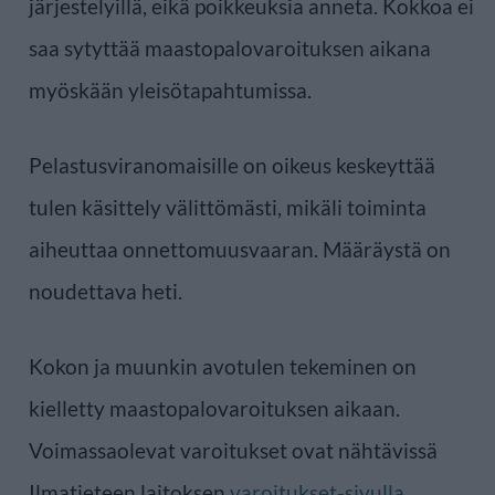
järjestelyillä, eikä poikkeuksia anneta. Kokkoa ei
saa sytyttää maastopalovaroituksen aikana
myöskään yleisötapahtumissa.
Pelastusviranomaisille on oikeus keskeyttää
tulen käsittely välittömästi, mikäli toiminta
aiheuttaa onnettomuusvaaran. Määräystä on
noudettava heti.
Kokon ja muunkin avotulen tekeminen on
kielletty maastopalovaroituksen aikaan.
Voimassaolevat varoitukset ovat nähtävissä
Ilmatieteen laitoksen
varoitukset-sivulla
.