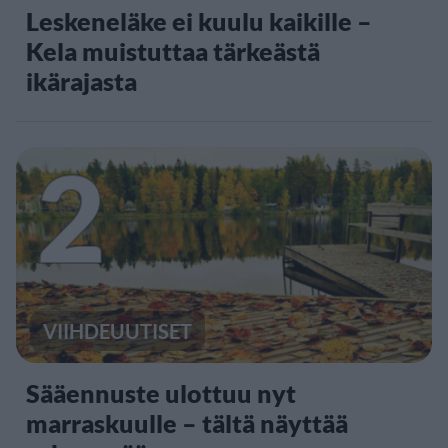
Leskeneläke ei kuulu kaikille –
Kela muistuttaa tärkeästä
ikärajasta
2
VIIHDEUUTISET
Sääennuste ulottuu nyt
marraskuulle – tältä näyttää