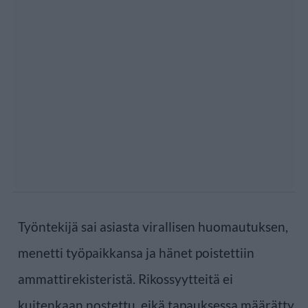
Työntekijä sai asiasta virallisen huomautuksen,
menetti työpaikkansa ja hänet poistettiin
ammattirekisteristä. Rikossyytteitä ei
kuitenkaan nostettu, eikä tapauksessa määrätty