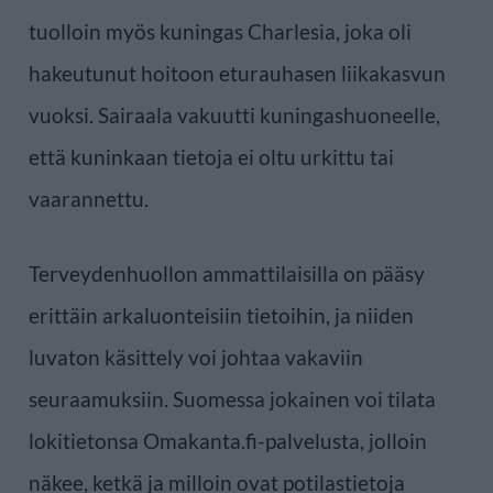
tuolloin myös kuningas Charlesia, joka oli
hakeutunut hoitoon eturauhasen liikakasvun
vuoksi. Sairaala vakuutti kuningashuoneelle,
että kuninkaan tietoja ei oltu urkittu tai
vaarannettu.
Terveydenhuollon ammattilaisilla on pääsy
erittäin arkaluonteisiin tietoihin, ja niiden
luvaton käsittely voi johtaa vakaviin
seuraamuksiin. Suomessa jokainen voi tilata
lokitietonsa Omakanta.fi-palvelusta, jolloin
näkee, ketkä ja milloin ovat potilastietoja