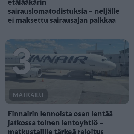
etälääkärin
sairauslomatodistuksia – neljälle
ei maksettu sairausajan palkkaa
3
MATKAILU
Finnairin lennoista osan lentää
jatkossa toinen lentoyhtiö –
matkustajille tärkeä rajoitus