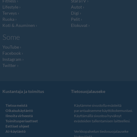
Fitness
StaraTV
Lifestyle
Autot
Terveys
Digi
Ruoka
Pelit
Koti & Asuminen
Elokuvat
Some
YouTube
Facebook
Instagram
Twitter
Kustantaja ja toimitus
Tietosuojalauseke
Tietoa meistä
Käytämme sivustolla evästeitä
Oikaisukäytäntö
parantaaksemme käyttökokemustasi.
Ilmoita virheestä
Käyttämällä sivustoa hyväksyt
Toimitusperiaatteet
evästeiden tallentamisen laitteellesi.
Eettiset ohjeet
AI-käytäntö
Verkkopalvelun
tiedosuojalauseke
löytyy tästä
.