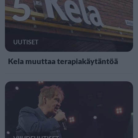
5
UUTISET
Kela muuttaa terapiakäytäntöä