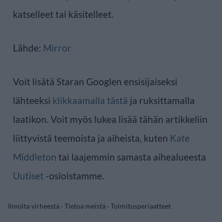
katselleet tai käsitelleet.
Lähde:
Mirror
Voit lisätä Staran Googlen ensisijaiseksi
lähteeksi
klikkaamalla tästä
ja ruksittamalla
laatikon. Voit myös lukea lisää tähän artikkeliin
liittyvistä teemoista ja aiheista, kuten
Kate
Middleton
tai laajemmin samasta aihealueesta
Uutiset
-osioistamme.
Ilmoita virheestä
·
Tietoa meistä
·
Toimitusperiaatteet