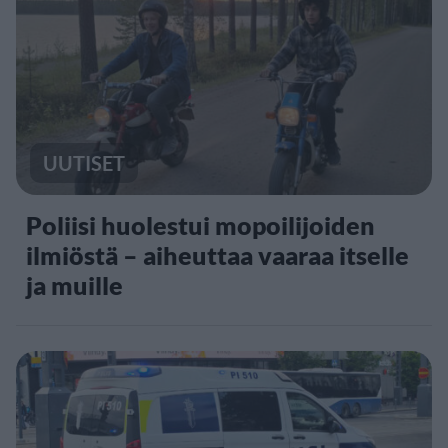
UUTISET
Poliisi huolestui mopoilijoiden
ilmiöstä – aiheuttaa vaaraa itselle
ja muille