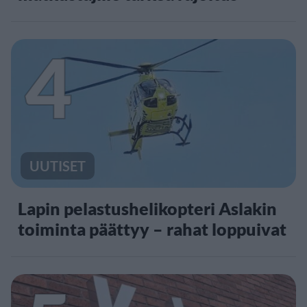
4
UUTISET
Lapin pelastushelikopteri Aslakin
toiminta päättyy – rahat loppuivat