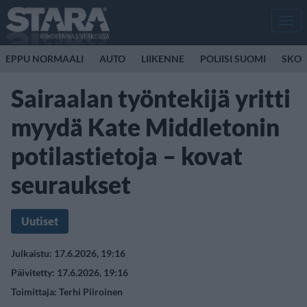
Men
EPPU NORMAALI
AUTO
LIIKENNE
POLIISI SUOMI
SKOO
Sairaalan työntekijä yritti
myydä Kate Middletonin
potilastietoja – kovat
seuraukset
Uutiset
Julkaistu: 17.6.2026, 19:16
Päivitetty: 17.6.2026, 19:16
Toimittaja:
Terhi Piiroinen