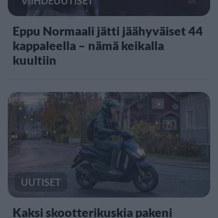
VIIHDEUUTISET
Eppu Normaali jätti jäähyväiset 44
kappaleella – nämä keikalla
kuultiin
UUTISET
Kaksi skootterikuskia pakeni