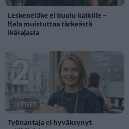
Leskeneläke ei kuulu kaikille –
Kela muistuttaa tärkeästä
ikärajasta
2
UUTISET
Työnantaja ei hyväksynyt