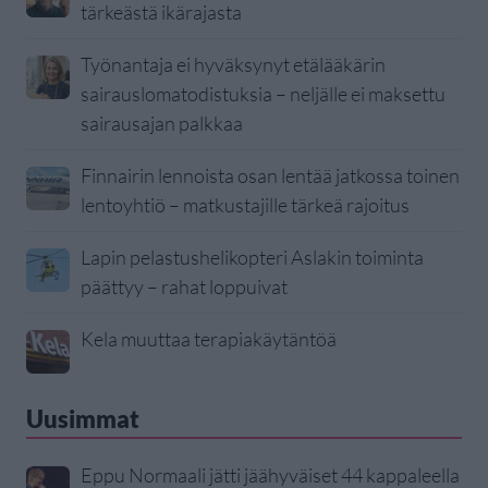
tärkeästä ikärajasta
Työnantaja ei hyväksynyt etälääkärin
sairauslomatodistuksia – neljälle ei maksettu
sairausajan palkkaa
Finnairin lennoista osan lentää jatkossa toinen
lentoyhtiö – matkustajille tärkeä rajoitus
Lapin pelastushelikopteri Aslakin toiminta
päättyy – rahat loppuivat
Kela muuttaa terapiakäytäntöä
Uusimmat
Eppu Normaali jätti jäähyväiset 44 kappaleella