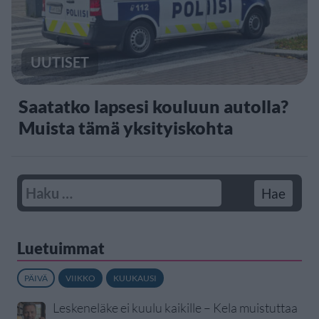
UUTISET
Saatatko lapsesi kouluun autolla?
Muista tämä yksityiskohta
Luetuimmat
PÄIVÄ
VIIKKO
KUUKAUSI
Leskeneläke ei kuulu kaikille – Kela muistuttaa