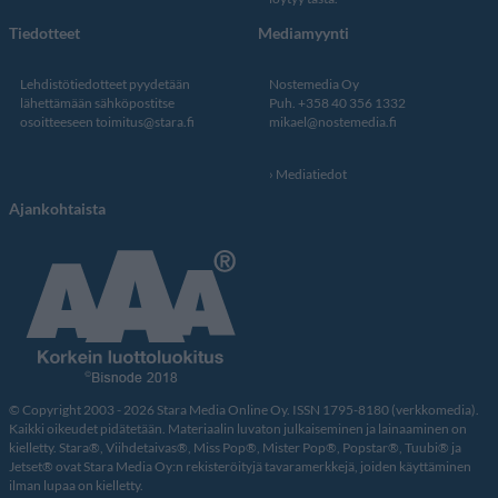
Tiedotteet
Mediamyynti
Lehdistötiedotteet pyydetään
Nostemedia Oy
lähettämään sähköpostitse
Puh. +358 40 356 1332
osoitteeseen
toimitus@stara.fi
mikael@nostemedia.fi
Mediatiedot
Ajankohtaista
© Copyright 2003 - 2026 Stara Media Online Oy. ISSN 1795-8180 (verkkomedia).
Kaikki oikeudet pidätetään. Materiaalin luvaton julkaiseminen ja lainaaminen on
kielletty. Stara®, Viihdetaivas®, Miss Pop®, Mister Pop®, Popstar®, Tuubi® ja
Jetset® ovat Stara Media Oy:n rekisteröityjä tavaramerkkejä, joiden käyttäminen
ilman lupaa on kielletty.