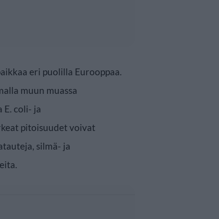
paikkaa eri puolilla Eurooppaa.
amalla muun muassa
E. coli- ja
keat pitoisuudet voivat
tauteja, silmä- ja
eita.