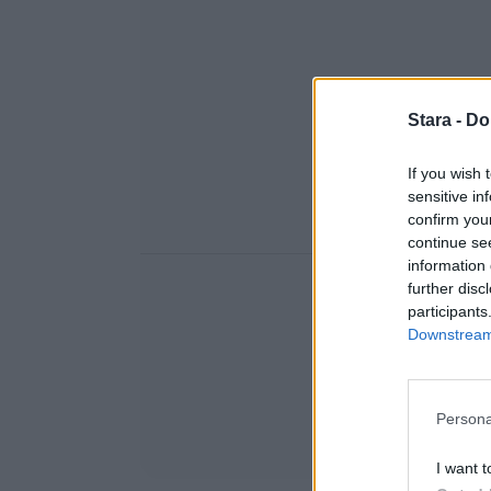
Stara -
Do
If you wish 
sensitive in
confirm you
continue se
information 
further disc
participants
Downstream 
Persona
I want t