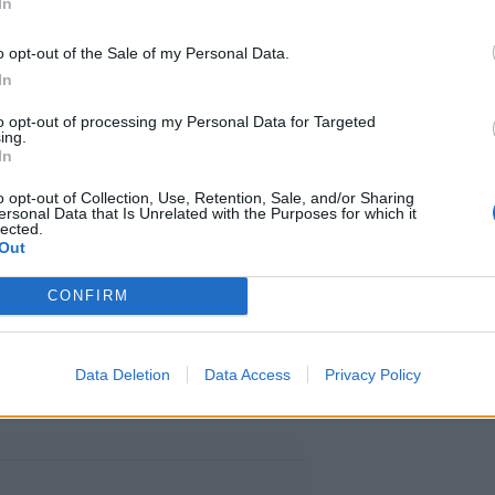
In
o opt-out of the Sale of my Personal Data.
In
uroopan maat. Koko Euroopan
to opt-out of processing my Personal Data for Targeted
ing.
iellä kaikki valvotut uimavedet
In
o opt-out of Collection, Use, Retention, Sale, and/or Sharing
ersonal Data that Is Unrelated with the Purposes for which it
lected.
Out
raportissa tarkastellaan yhdessä
CONFIRM
laisten kannalta kiinnostavampi
, joissa Suomi kuuluu Euroopan
Data Deletion
Data Access
Privacy Policy
et eivät pärjänneet yhtä hyvin.