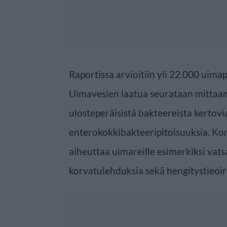
Raportissa arvioitiin yli 22.000 uima
Uimavesien laatua seurataan mitta
ulosteperäisistä bakteereista kertovia 
enterokokkibakteeripitoisuuksia. Kor
aiheuttaa uimareille esimerkiksi vatsa
korvatulehduksia sekä hengitystieoir