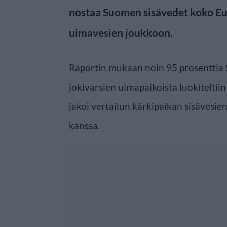
nostaa Suomen sisävedet koko E
uimavesien joukkoon.
Raportin mukaan noin 95 prosenttia 
jokivarsien uimapaikoista luokiteltii
jakoi vertailun kärkipaikan sisävesien
kanssa.