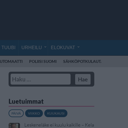
TUUBI
URHEILU
ELOKUVAT
UTOMAATTI
POLIISI SUOMI
SÄHKÖPOTKULAUTA
CIRQUE D
Luetuimmat
PÄIVÄ
VIIKKO
KUUKAUSI
Leskeneläke ei kuulu kaikille – Kela