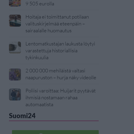
9 505 eurolla
Hoitaja ei toimittanut potilaan
valituskirjelmää eteenpäin –
sairaalalle huomautus
Lentomatkustajan laukusta löytyi
varastettuja historiallisia
tykinkuulia
2 000 000 mehiläistä valtasi
naapuruston – hurja näky videolle
Poliisi varoittaa: Huijarit pyytävät
ihmisiä nostamaan rahaa
automaatista
Suomi24