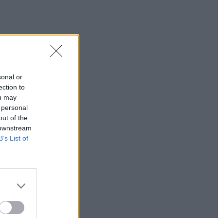
sonal or
ection to
ou may
 personal
out of the
 downstream
B’s List of