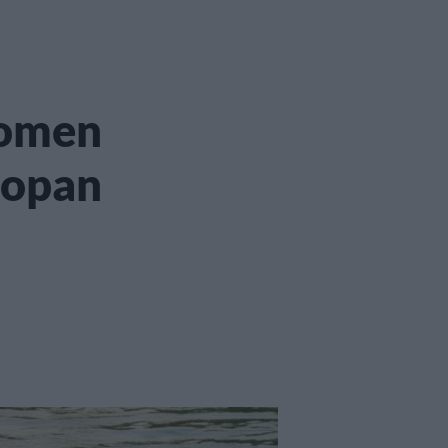
uomen
oopan