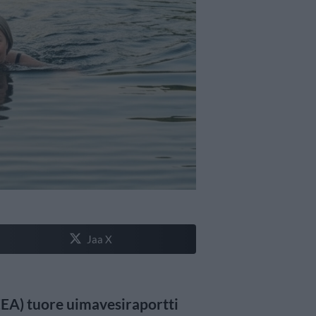
Jaa X
EA) tuore uimavesiraportti