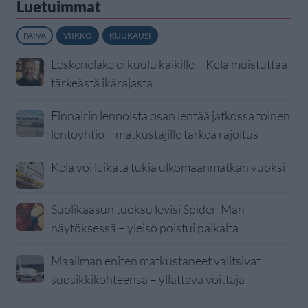
Luetuimmat
PÄIVÄ
VIIKKO
KUUKAUSI
Leskeneläke ei kuulu kaikille – Kela muistuttaa
tärkeästä ikärajasta
Finnairin lennoista osan lentää jatkossa toinen
lentoyhtiö – matkustajille tärkeä rajoitus
Kela voi leikata tukia ulkomaanmatkan vuoksi
Suolikaasun tuoksu levisi Spider-Man -
näytöksessä – yleisö poistui paikalta
Maailman eniten matkustaneet valitsivat
suosikkikohteensa – yllättävä voittaja