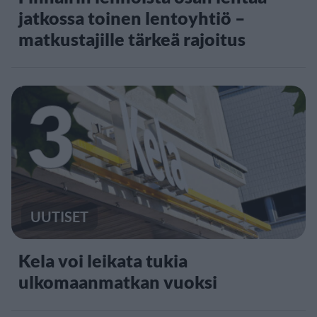
jatkossa toinen lentoyhtiö –
matkustajille tärkeä rajoitus
3
UUTISET
Kela voi leikata tukia
ulkomaanmatkan vuoksi