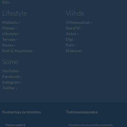
RSS
Lifestyle
Viihde
Matkailu
Viihdeuutiset
Fitness
StaraTV
Lifestyle
Autot
Terveys
Digi
Ruoka
Pelit
Koti & Asuminen
Elokuvat
Some
YouTube
Facebook
Instagram
Twitter
Kustantaja ja toimitus
Tietosuojalauseke
Tietoa meistä
Käytämme sivustolla evästeitä