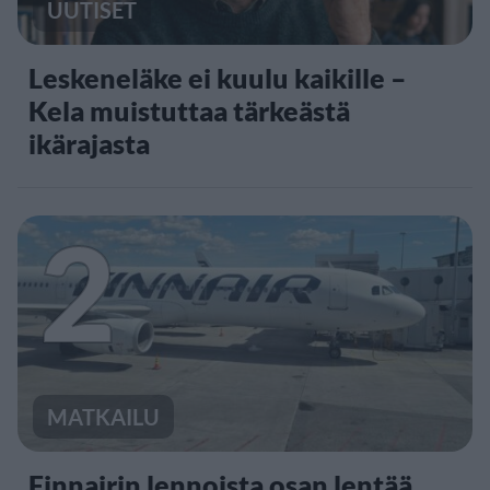
UUTISET
Leskeneläke ei kuulu kaikille –
Kela muistuttaa tärkeästä
ikärajasta
2
MATKAILU
Finnairin lennoista osan lentää