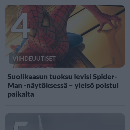
4
VIIHDEUUTISET
Suolikaasun tuoksu levisi Spider-
Man -näytöksessä – yleisö poistui
paikalta