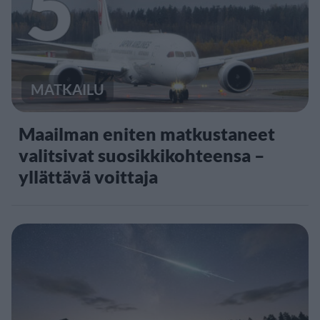
5
MATKAILU
Maailman eniten matkustaneet
valitsivat suosikkikohteensa –
yllättävä voittaja