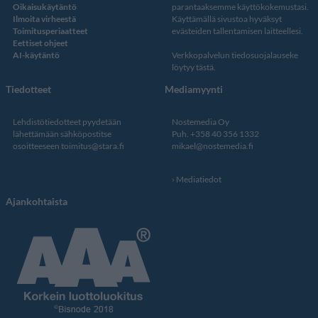
Oikaisukäytäntö
parantaaksemme käyttökokemustasi.
Ilmoita virheestä
Käyttämällä sivustoa hyväksyt
Toimitusperiaatteet
evästeiden tallentamisen laitteellesi.
Eettiset ohjeet
AI-käytäntö
Verkkopalvelun
tiedosuojalauseke
löytyy tästä
.
Tiedotteet
Mediamyynti
Lehdistötiedotteet pyydetään
Nostemedia Oy
lähettämään sähköpostitse
Puh. +358 40 356 1332
osoitteeseen
toimitus@stara.fi
mikael@nostemedia.fi
Mediatiedot
Ajankohtaista