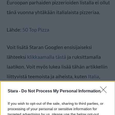
Euroopan parhaiden pizzerioiden listalla ei ollut
tänä vuonna yhtäkään italialaista pizzeriaa.
Lähde:
50 Top Pizza
Voit lisätä Staran Googlen ensisijaiseksi
lähteeksi
klikkaamalla tästä
ja ruksittamalla
laatikon. Voit myös lukea lisää tähän artikkeliin
liittyvistä teemoista ja aiheista, kuten
Italia
,
pizza
tai laajemmin samasta aihealueesta
Ruoka
Stara -
Do Not Process My Personal Information
-osioistamme.
If you wish to opt-out of the sale, sharing to third parties, or
processing of your personal or sensitive information for
Ilmoita virheestä
·
Tietoa meistä
·
Toimitusperiaatteet
targeted advertising by us, please use the below opt-out