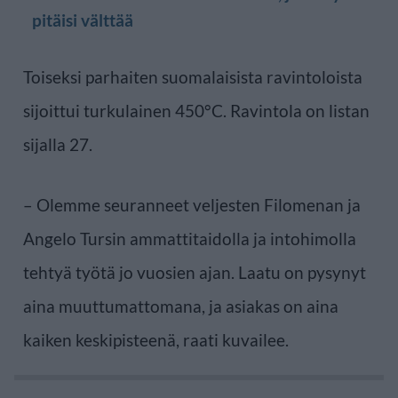
pitäisi välttää
Toiseksi parhaiten suomalaisista ravintoloista
sijoittui turkulainen 450°C. Ravintola on listan
sijalla 27.
– Olemme seuranneet veljesten Filomenan ja
Angelo Tursin ammattitaidolla ja intohimolla
tehtyä työtä jo vuosien ajan. Laatu on pysynyt
aina muuttumattomana, ja asiakas on aina
kaiken keskipisteenä, raati kuvailee.