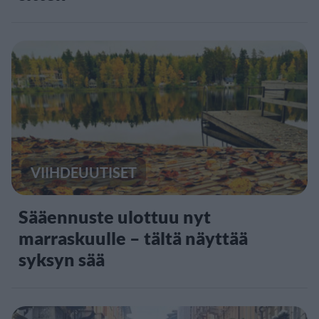
VIIHDEUUTISET
Sääennuste ulottuu nyt
marraskuulle – tältä näyttää
syksyn sää