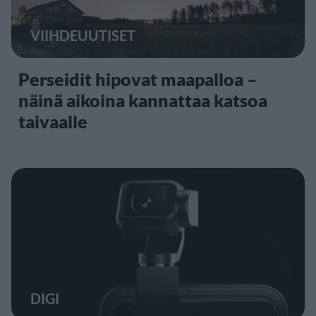
VIIHDEUUTISET
Perseidit hipovat maapalloa –
näinä aikoina kannattaa katsoa
taivaalle
DIGI