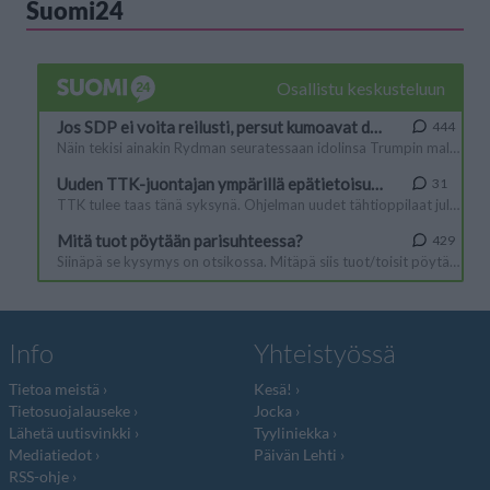
Suomi24
Info
Yhteistyössä
Tietoa meistä
Kesä!
Tietosuojalauseke
Jocka
Lähetä uutisvinkki
Tyyliniekka
Mediatiedot
Päivän Lehti
RSS-ohje