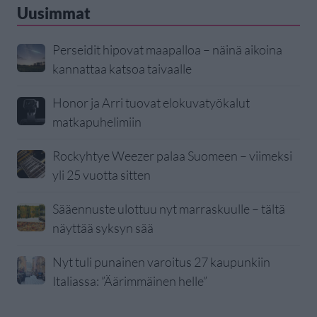
Uusimmat
Perseidit hipovat maapalloa – näinä aikoina
kannattaa katsoa taivaalle
Honor ja Arri tuovat elokuvatyökalut
matkapuhelimiin
Rockyhtye Weezer palaa Suomeen – viimeksi
yli 25 vuotta sitten
Sääennuste ulottuu nyt marraskuulle – tältä
näyttää syksyn sää
Nyt tuli punainen varoitus 27 kaupunkiin
Italiassa: ”Äärimmäinen helle”