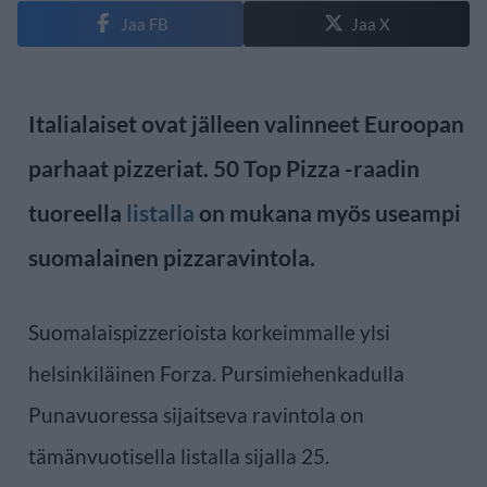
Jaa FB
Jaa X
Italialaiset ovat jälleen valinneet Euroopan
parhaat pizzeriat. 50 Top Pizza -raadin
tuoreella
listalla
on mukana myös useampi
suomalainen pizzaravintola.
Suomalaispizzerioista korkeimmalle ylsi
helsinkiläinen Forza. Pursimiehenkadulla
Punavuoressa sijaitseva ravintola on
tämänvuotisella listalla sijalla 25.