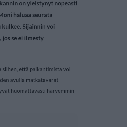
annin on yleistynyt nopeasti
Moni haluaa seurata
kulkee. Sijainnin voi
 jos se ei ilmesty
 siihen, että paikantimista voi
iden avulla matkatavarat
tyvät huomattavasti harvemmin