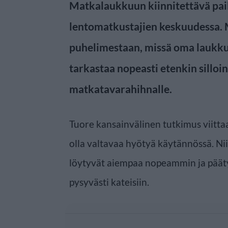
Matkalaukkuun kiinnitettävä paik
lentomatkustajien keskuudessa. 
puhelimestaan, missä oma laukku 
tarkastaa nopeasti etenkin silloin,
matkatavarahihnalle.
Tuore kansainvälinen tutkimus viittaa
olla valtavaa hyötyä käytännössä. Ni
löytyvät aiempaa nopeammin ja pää
pysyvästi kateisiin.