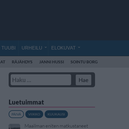
TUUBI
URHEILU
ELOKUVAT
AT
RÄJÄHDYS
JANNI HUSSI
SOINTU BORG
KYLIE MINO
Luetuimmat
PÄIVÄ
VIIKKO
KUUKAUSI
Maailman eniten matkustaneet