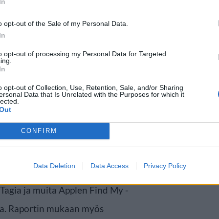
In
o opt-out of the Sale of my Personal Data.
In
to opt-out of processing my Personal Data for Targeted
ing.
en nopeutui
In
o opt-out of Collection, Use, Retention, Sale, and/or Sharing
ersonal Data that Is Unrelated with the Purposes for which it
lmä WorldTraceria ylläpitävän
lected.
Out
s -raportti on julkaistu.
CONFIRM
eiden matkalaukkujen määrä
i paikannin.
Data Deletion
Data Access
Privacy Policy
rTagia ja muita Applen Find My -
ita. Raportin mukaan myös