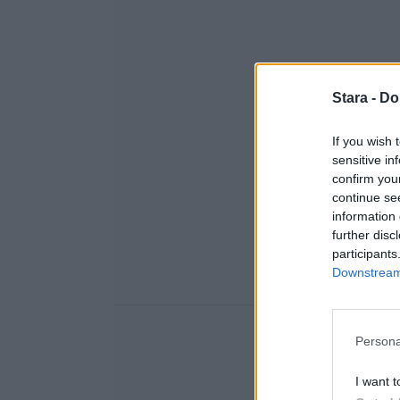
Stara -
Do
If you wish 
sensitive in
confirm you
continue se
information 
further disc
participants
Downstream 
Persona
I want t