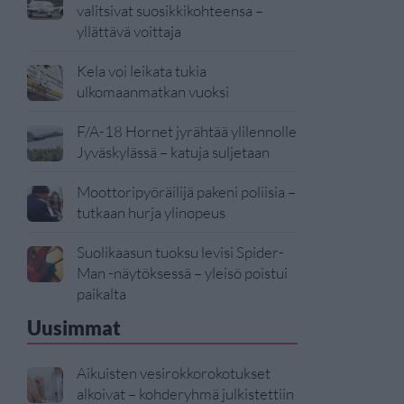
valitsivat suosikkikohteensa –
yllättävä voittaja
Kela voi leikata tukia
ulkomaanmatkan vuoksi
F/A-18 Hornet jyrähtää ylilennolle
Jyväskylässä – katuja suljetaan
Moottoripyöräilijä pakeni poliisia –
tutkaan hurja ylinopeus
Suolikaasun tuoksu levisi Spider-
Man -näytöksessä – yleisö poistui
paikalta
Uusimmat
Aikuisten vesirokkorokotukset
alkoivat – kohderyhmä julkistettiin