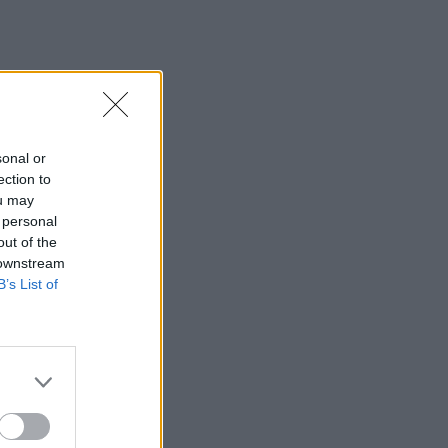
sonal or
ection to
ou may
 personal
out of the
 downstream
B’s List of