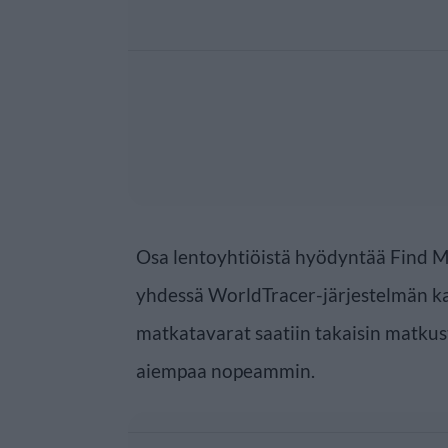
Osa lentoyhtiöistä hyödyntää Find M
yhdessä WorldTracer-järjestelmän kan
matkatavarat saatiin takaisin matkust
aiempaa nopeammin.