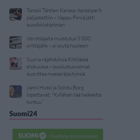
Tanssii Tähtien Kanssa -tanssiparit
paljastettiin – Vappu Pimiä jätti
suosikkiohjelman
Verottajalta muistutus 5 000
yrittäjälle – ei syytä huoleen
Suuria räjähdyksiä Kittilässä
elokuussa – puolustusvoimat
suorittaa massaräjäytyksiä
Janni Hussi ja Sointu Borg
lopettavat: ”Kyllähän tää haikeelta
tuntuu”
Suomi24