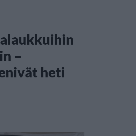
alaukkuihin
in –
nivät heti