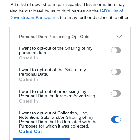
IAB’s list of downstream participants. This information may
also be disclosed by us to third parties on the
IAB’s List of
Info
Yhteistyössä
Downstream Participants
that may further disclose it to other
third parties.
Tietoa meistä
Kesä!
Tietosuojalauseke
Jocka
Personal Data Processing Opt Outs
Lähetä uutisvinkki
Tyyliniekka
I want to opt-out of the Sharing of my
Mediatiedot
Päivän Lehti
personal data.
RSS-ohje
Opted In
RSS
I want to opt-out of the Sale of my
Lifestyle
Viihde
Personal Data.
Opted In
Matkailu
Viihdeuutiset
Fitness
StaraTV
I want to opt-out of processing my
Lifestyle
Autot
Personal Data for Targeted Advertising.
Opted In
Terveys
Digi
Ruoka
Pelit
I want to opt-out of Collection, Use,
Koti & Asuminen
Elokuvat
Retention, Sale, and/or Sharing of my
Personal Data that Is Unrelated with the
Some
Purposes for which it was collected.
Opted Out
YouTube