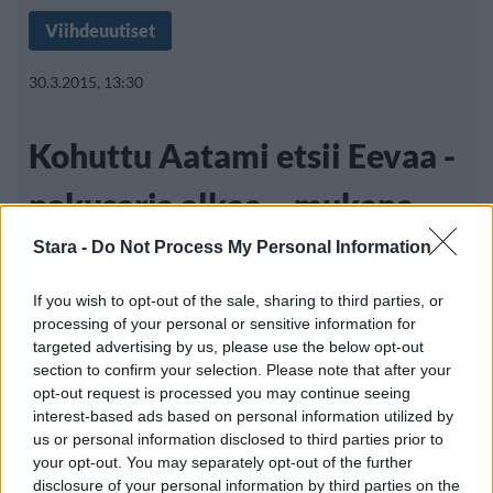
Viihdeuutiset
30.3.2015, 13:30
Kohuttu Aatami etsii Eevaa -
nakusarja alkaa – mukana
teini-ikäinen lähihoitaja
Stara -
Do Not Process My Personal Information
If you wish to opt-out of the sale, sharing to third parties, or
processing of your personal or sensitive information for
Alkaneen vuoden ylivoimisesti kohutuin
targeted advertising by us, please use the below opt-out
section to confirm your selection. Please note that after your
kotimainen realitysarja on Nelosella reilun
opt-out request is processed you may continue seeing
viikon
interest-based ads based on personal information utilized by
us or personal information disclosed to third parties prior to
your opt-out. You may separately opt-out of the further
disclosure of your personal information by third parties on the