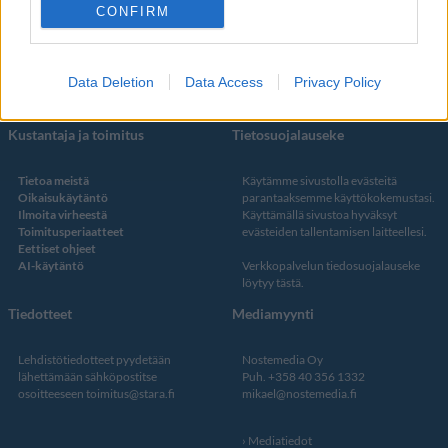
Facebook
CONFIRM
Instagram
Twitter
Data Deletion
Data Access
Privacy Policy
Kustantaja ja toimitus
Tietosuojalauseke
Tietoa meistä
Käytämme sivustolla evästeitä
Oikaisukäytäntö
parantaaksemme käyttökokemustasi.
Ilmoita virheestä
Käyttämällä sivustoa hyväksyt
Toimitusperiaatteet
evästeiden tallentamisen laitteellesi.
Eettiset ohjeet
AI-käytäntö
Verkkopalvelun
tiedosuojalauseke
löytyy tästä
.
Tiedotteet
Mediamyynti
Lehdistötiedotteet pyydetään
Nostemedia Oy
lähettämään sähköpostitse
Puh. +358 40 356 1332
osoitteeseen
toimitus@stara.fi
mikael@nostemedia.fi
Mediatiedot