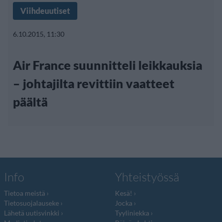
Viihdeuutiset
6.10.2015, 11:30
Air France suunnitteli leikkauksia
– johtajilta revittiin vaatteet
päältä
Info
Yhteistyössä
Tietoa meistä
Kesä!
Tietosuojalauseke
Jocka
Lähetä uutisvinkki
Tyyliniekka