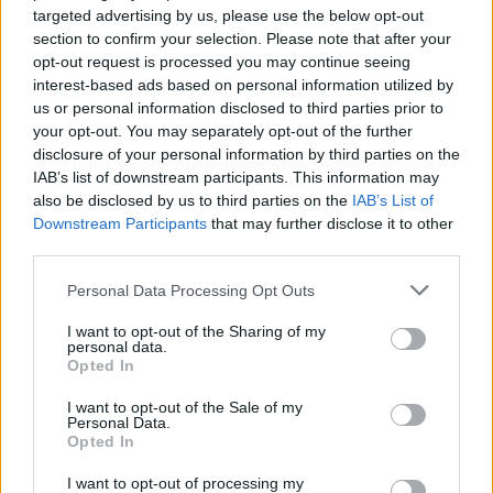
targeted advertising by us, please use the below opt-out
vuoksi
section to confirm your selection. Please note that after your
Suolikaasun tuoksu levisi Spider-Man -
opt-out request is processed you may continue seeing
interest-based ads based on personal information utilized by
näytöksessä – yleisö poistui paikalta
us or personal information disclosed to third parties prior to
your opt-out. You may separately opt-out of the further
disclosure of your personal information by third parties on the
IAB’s list of downstream participants. This information may
also be disclosed by us to third parties on the
IAB’s List of
Downstream Participants
that may further disclose it to other
third parties.
Personal Data Processing Opt Outs
I want to opt-out of the Sharing of my
personal data.
Opted In
I want to opt-out of the Sale of my
Uutiset
Personal Data.
Opted In
29.5.2021, 19:40
I want to opt-out of processing my