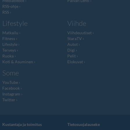
Mediatiedot
Päivän Lehti
RSS-ohje
RSS
Lifestyle
Viihde
Matkailu
Viihdeuutiset
Fitness
StaraTV
Lifestyle
Autot
Terveys
Digi
Ruoka
Pelit
Koti & Asuminen
Elokuvat
Some
YouTube
Facebook
Instagram
Twitter
Kustantaja ja toimitus
Tietosuojalauseke