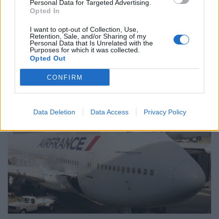
Personal Data for Targeted Advertising.
Opted In
Venäjä kielsi eurooppalaisia
I want to opt-out of Collection, Use,
lentoyhtiöitä laskeutumasta
Retention, Sale, and/or Sharing of my
Personal Data that Is Unrelated with the
Moskovaan – syynä Valko-Venäjän
Purposes for which it was collected.
Opted Out
ilmatilan kiertäminen
CONFIRM
Data Deletion
Data Access
Privacy Policy