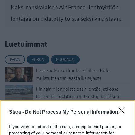
Kaksi ranskalaisen Air France -lentoyhtiön
lentäjää on pidätetty toistaiseksi viroistaan.
Luetuimmat
PÄIVÄ
VIIKKO
KUUKAUSI
Leskeneläke ei kuulu kaikille – Kela
muistuttaa tärkeästä ikärajasta
Finnairin lennoista osan lentää jatkossa
toinen lentoyhtiö – matkustajille tärkeä
rajoitus
Stara -
Do Not Process My Personal Information
Sääennuste ulottuu nyt marraskuulle – tältä
näyttää syksyn sää
If you wish to opt-out of the sale, sharing to third parties, or
Kela voi leikata tukia ulkomaanmatkan
processing of your personal or sensitive information for