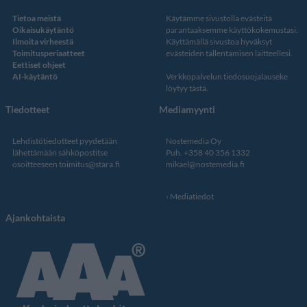
Tietoa meistä
Käytämme sivustolla evästeitä
Oikaisukäytäntö
parantaaksemme käyttökokemustasi.
Ilmoita virheestä
Käyttämällä sivustoa hyväksyt
Toimitusperiaatteet
evästeiden tallentamisen laitteellesi.
Eettiset ohjeet
AI-käytäntö
Verkkopalvelun
tiedosuojalauseke
löytyy tästä
.
Tiedotteet
Mediamyynti
Lehdistötiedotteet pyydetään
Nostemedia Oy
lähettämään sähköpostitse
Puh. +358 40 356 1332
osoitteeseen
toimitus@stara.fi
mikael@nostemedia.fi
Mediatiedot
Ajankohtaista