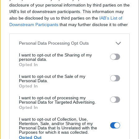
disclosure of your personal information by third parties on the
IAB’s list of downstream participants. This information may
also be disclosed by us to third parties on the
IAB’s List of
Downstream Participants
that may further disclose it to other
third parties.
Info
Yhteistyössä
Personal Data Processing Opt Outs
Tietoa meistä
Kesä!
Tietosuojalauseke
Jocka
I want to opt-out of the Sharing of my
Lähetä uutisvinkki
Tyyliniekka
personal data.
Mediatiedot
Päivän Lehti
Opted In
RSS-ohje
RSS
I want to opt-out of the Sale of my
Personal Data.
Lifestyle
Viihde
Opted In
Matkailu
Viihdeuutiset
I want to opt-out of processing my
Personal Data for Targeted Advertising.
Fitness
StaraTV
Opted In
Lifestyle
Autot
Terveys
Digi
I want to opt-out of Collection, Use,
Ruoka
Pelit
Retention, Sale, and/or Sharing of my
Koti & Asuminen
Elokuvat
Personal Data that Is Unrelated with the
Purposes for which it was collected.
Opted Out