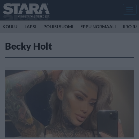
Men
KOULU
LAPSI
POLIISI SUOMI
EPPU NORMAALI
IIRO R
Becky Holt