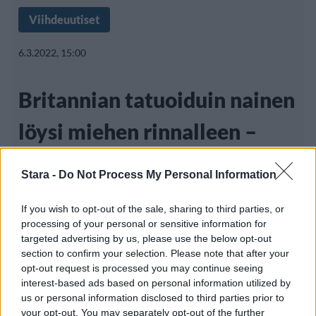
Viihdeuutiset
6.3.2022, 15:00
Britannian tatuoiduin nainen
löysi miehen rinnalleen –
rakastui parhaaseen
Stara -
Do Not Process My Personal Information
ystäväänsä
If you wish to opt-out of the sale, sharing to third parties, or
processing of your personal or sensitive information for
targeted advertising by us, please use the below opt-out
Kerroimme aiemmin Brittien
section to confirm your selection. Please note that after your
opt-out request is processed you may continue seeing
tatuoiduimmasta naisesta, Becky Holtista,
interest-based ads based on personal information utilized by
jonka vartalosta on
us or personal information disclosed to third parties prior to
your opt-out. You may separately opt-out of the further