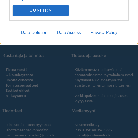
Some
YouTube
CONFIRM
Facebook
Instagram
Twitter
Data Deletion
Data Access
Privacy Policy
Kustantaja ja toimitus
Tietosuojalauseke
Tietoa meistä
Käytämme sivustolla evästeitä
Oikaisukäytäntö
parantaaksemme käyttökokemustasi.
Ilmoita virheestä
Käyttämällä sivustoa hyväksyt
Toimitusperiaatteet
evästeiden tallentamisen laitteellesi.
Eettiset ohjeet
AI-käytäntö
Verkkopalvelun
tiedosuojalauseke
löytyy tästä
.
Tiedotteet
Mediamyynti
Lehdistötiedotteet pyydetään
Nostemedia Oy
lähettämään sähköpostitse
Puh. +358 40 356 1332
osoitteeseen
toimitus@stara.fi
mikael@nostemedia.fi