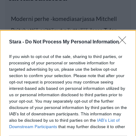
Moderni perhe -komediasarjassa Mitchell
Pritchettiä esittänyt näyttelijä Jesse Tyler
Ferguson
Stara -
Do Not Process My Personal Information
If you wish to opt-out of the sale, sharing to third parties, or
processing of your personal or sensitive information for
Luetuimmat
targeted advertising by us, please use the below opt-out
section to confirm your selection. Please note that after your
opt-out request is processed you may continue seeing
PÄIVÄ
VIIKKO
KUUKAUSI
interest-based ads based on personal information utilized by
Leskeneläke ei kuulu kaikille – Kela
us or personal information disclosed to third parties prior to
muistuttaa tärkeästä ikärajasta
your opt-out. You may separately opt-out of the further
disclosure of your personal information by third parties on the
Finnairin lennoista osan lentää jatkossa
IAB’s list of downstream participants. This information may
toinen lentoyhtiö – matkustajille tärkeä
also be disclosed by us to third parties on the
IAB’s List of
Downstream Participants
that may further disclose it to other
rajoitus
third parties.