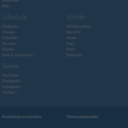
RSS-ohje
RSS
Lifestyle
Viihde
Matkailu
Viihdeuutiset
Fitness
StaraTV
Lifestyle
Autot
Terveys
Digi
Ruoka
Pelit
Koti & Asuminen
Elokuvat
Some
YouTube
Facebook
Instagram
Twitter
Kustantaja ja toimitus
Tietosuojalauseke