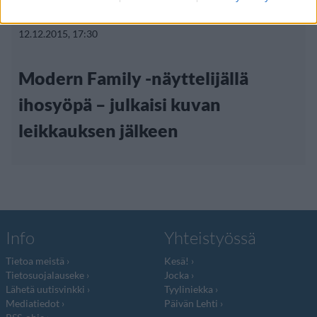
Viihdeuutiset
12.12.2015, 17:30
Modern Family -näyttelijällä
ihosyöpä – julkaisi kuvan
leikkauksen jälkeen
Info
Yhteistyössä
Tietoa meistä
Kesä!
Tietosuojalauseke
Jocka
Lähetä uutisvinkki
Tyyliniekka
Mediatiedot
Päivän Lehti