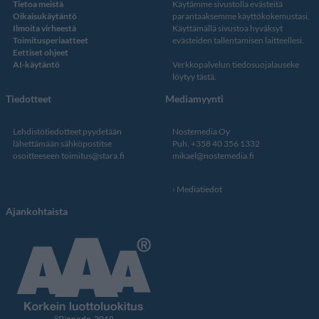
Tietoa meistä
Käytämme sivustolla evästeitä
Oikaisukäytäntö
parantaaksemme käyttökokemustasi.
Ilmoita virheestä
Käyttämällä sivustoa hyväksyt
Toimitusperiaatteet
evästeiden tallentamisen laitteellesi.
Eettiset ohjeet
AI-käytäntö
Verkkopalvelun
tiedosuojalauseke
löytyy tästä
.
Tiedotteet
Mediamyynti
Lehdistötiedotteet pyydetään
Nostemedia Oy
lähettämään sähköpostitse
Puh. +358 40 356 1332
osoitteeseen
toimitus@stara.fi
mikael@nostemedia.fi
Mediatiedot
Ajankohtaista