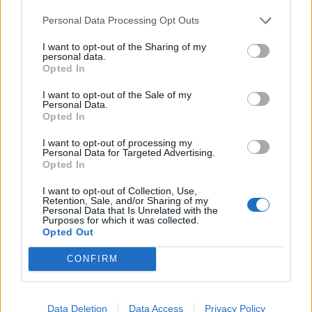
Kela voi leikata tukia ulkomaanmatkan
Personal Data Processing Opt Outs
vuoksi
I want to opt-out of the Sharing of my
Suolikaasun tuoksu levisi Spider-Man -
personal data.
näytöksessä – yleisö poistui paikalta
Opted In
Maailman eniten matkustaneet valitsivat
I want to opt-out of the Sale of my
Personal Data.
suosikkikohteensa – yllättävä voittaja
Opted In
I want to opt-out of processing my
Personal Data for Targeted Advertising.
Opted In
I want to opt-out of Collection, Use,
Retention, Sale, and/or Sharing of my
Personal Data that Is Unrelated with the
Purposes for which it was collected.
Opted Out
CONFIRM
Data Deletion
Data Access
Privacy Policy