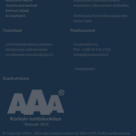
Ilmoita virheestä
Käyttämällä sivustoa hyväksyt
Toimitusperiaatteet
evästeiden tallentamisen laitteellesi.
Eettiset ohjeet
AI-käytäntö
Verkkopalvelun
tiedosuojalauseke
löytyy tästä
.
Tiedotteet
Mediamyynti
Lehdistötiedotteet pyydetään
Nostemedia Oy
lähettämään sähköpostitse
Puh. +358 40 356 1332
osoitteeseen
toimitus@stara.fi
mikael@nostemedia.fi
Mediatiedot
Ajankohtaista
© Copyright 2003 - 2026 Stara Media Online Oy. ISSN 1795-8180 (verkkomedia).