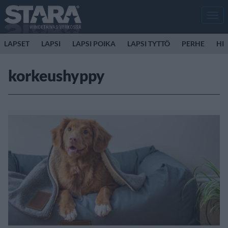
Men
LAPSET
LAPSI
LAPSI POIKA
LAPSI TYTTÖ
PERHE
HIR
korkeushyppy