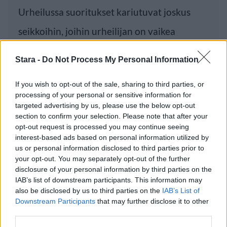
Urheilussa suoritukset kariutuvat joskus
seikkoihin, joihin urheilijan on vaikea
vaikuttaa
Stara -
Do Not Process My Personal Information
If you wish to opt-out of the sale, sharing to third parties, or
Luetuimmat
processing of your personal or sensitive information for
targeted advertising by us, please use the below opt-out
section to confirm your selection. Please note that after your
PÄIVÄ
VIIKKO
KUUKAUSI
opt-out request is processed you may continue seeing
Leskeneläke ei kuulu kaikille – Kela
interest-based ads based on personal information utilized by
us or personal information disclosed to third parties prior to
muistuttaa tärkeästä ikärajasta
your opt-out. You may separately opt-out of the further
Sääennuste ulottuu nyt marraskuulle – tältä
disclosure of your personal information by third parties on the
IAB’s list of downstream participants. This information may
näyttää syksyn sää
also be disclosed by us to third parties on the
IAB’s List of
Finnairin lennoista osan lentää jatkossa
Downstream Participants
that may further disclose it to other
toinen lentoyhtiö – matkustajille tärkeä
third parties.
rajoitus