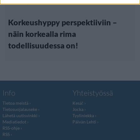
14.9.2014, 17:00
Korkeushyppy perspektiiviin –
näin korkealla rima
todellisuudessa on!
Info
Yhteistyössä
Tietoa meistä
Kesä!
Tietosuojalauseke
Jocka
Lähetä uutisvinkki
Tyyliniekka
Mediatiedot
Päivän Lehti
RSS-ohje
RSS