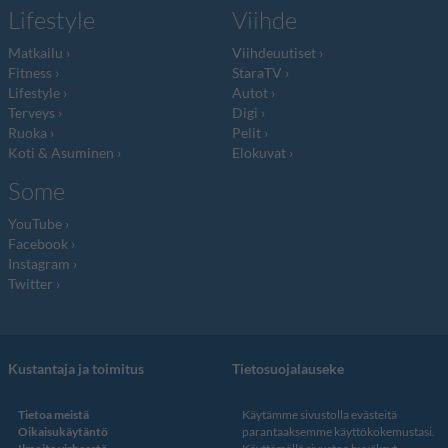
Lifestyle
Viihde
Matkailu
Viihdeuutiset
Fitness
StaraTV
Lifestyle
Autot
Terveys
Digi
Ruoka
Pelit
Koti & Asuminen
Elokuvat
Some
YouTube
Facebook
Instagram
Twitter
Kustantaja ja toimitus
Tietosuojalauseke
Tietoa meistä
Käytämme sivustolla evästeitä
Oikaisukäytäntö
parantaaksemme käyttökokemustasi.