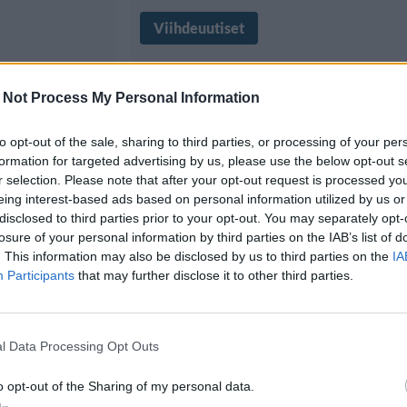
Viihdeuutiset
16.9.2012, 21:40
 Not Process My Personal Information
oriutui
Lindsay Clubine on
to opt-out of the sale, sharing to third parties, or processing of your per
r –
bikinimalli
formation for targeted advertising by us, please use the below opt-out s
r selection. Please note that after your opt-out request is processed y
eing interest-based ads based on personal information utilized by us or
disclosed to third parties prior to your opt-out. You may separately opt-
Amerikkalainen televisiokaunota
losure of your personal information by third parties on the IAB’s list of
. This information may also be disclosed by us to third parties on the
IA
y Clubine on
Clubine on tullut amerikkalaisille
Participants
that may further disclose it to other third parties.
tuksi erityisesti
televisiokatsojille tutuksi varsink
l Data Processing Opt Outs
o opt-out of the Sharing of my personal data.