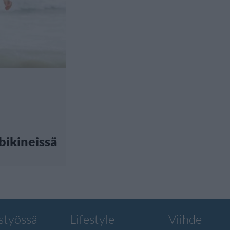
bikineissä
styössä
Lifestyle
Viihde