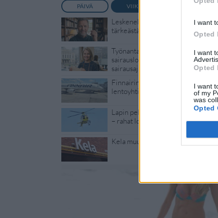
Opted 
PÄIVÄ
VIIKKO
KUUKAUSI
Leskeneläke ei kuulu kaikille – Kel
I want t
tärkeästä ikärajasta
Opted 
Työnantaja ei hyväksynyt etälääkär
I want 
sairauslomatodistuksia – neljälle e
Advertis
Opted 
sairausajan palkkaa
Finnairin lennoista osan lentää jat
I want t
lentoyhtiö – matkustajille tärkeä ra
of my P
was col
Opted 
Lapin pelastushelikopteri Aslakin 
– rahat loppuivat
Kela muuttaa terapiakäytäntöä