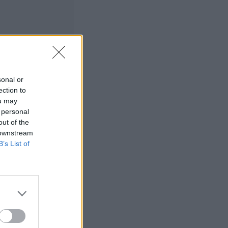
 upea
sonal or
ection to
ou may
 personal
out of the
r Lindsay
 downstream
B’s List of
in