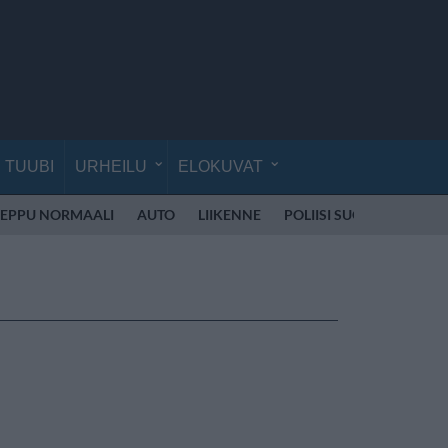
TUUBI
URHEILU
ELOKUVAT
EPPU NORMAALI
AUTO
LIIKENNE
POLIISI SUOMI
SKOOT