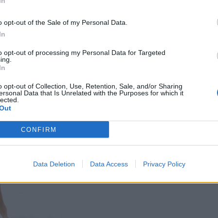
In
a muistuttaa
o opt-out of the Sale of my Personal Data.
In
in
to opt-out of processing my Personal Data for Targeted
i maksettu
ing.
In
kossa toinen
o opt-out of Collection, Use, Retention, Sale, and/or Sharing
joitus
ersonal Data that Is Unrelated with the Purposes for which it
lected.
Out
toiminta päättyy
CONFIRM
Data Deletion
Data Access
Privacy Policy