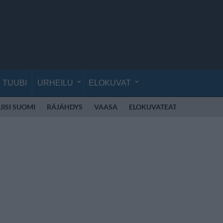
TUUBI
URHEILU
ELOKUVAT
IISI SUOMI
RÄJÄHDYS
VAASA
ELOKUVATEATTERI
PIERU