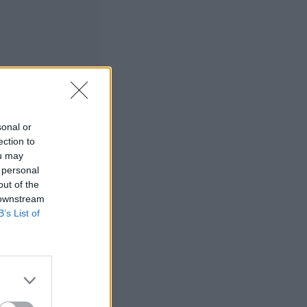
kkaalle
arikolla
sonal or
ection to
ou may
imi Räikkönen
 personal
out of the
Jenni Dahlmanin
 downstream
B’s List of