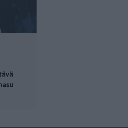
tävä
masu