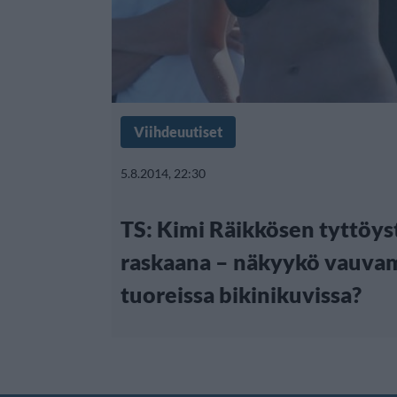
Viihdeuutiset
5.8.2014, 22:30
TS: Kimi Räikkösen tyttöys
raskaana – näkyykö vauva
tuoreissa bikinikuvissa?