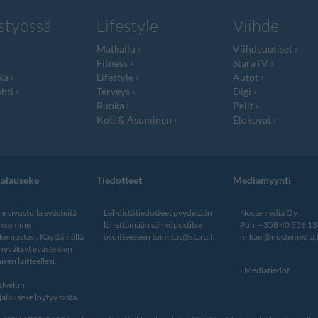
styössä
Lifestyle
Viihde
Matkailu
Viihdeuutiset
Fitness
StaraTV
ka
Lifestyle
Autot
hti
Terveys
Digi
Ruoka
Pelit
Koti & Asuminen
Elokuvat
jalauseke
Tiedotteet
Mediamyynti
 sivustolla evästeitä
Lehdistötiedotteet pyydetään
Nostemedia Oy
aksemme
lähettämään sähköpostitse
Puh. +358 40 356 1
kemustasi. Käyttämällä
osoitteeseen
toimitus@stara.fi
mikael@nostemedia.f
 hyväksyt evästeiden
isen laitteellesi.
Mediatiedot
lvelun
alauseke löytyy tästä
.