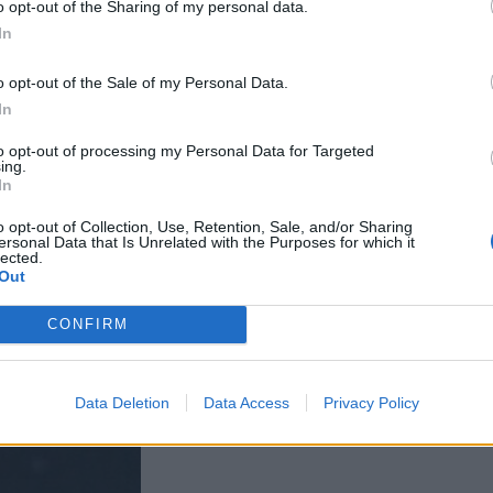
o opt-out of the Sharing of my personal data.
 Jyväskylässä –
In
o opt-out of the Sale of my Personal Data.
tsivat
In
aja
to opt-out of processing my Personal Data for Targeted
a – poliisi
ing.
In
o opt-out of Collection, Use, Retention, Sale, and/or Sharing
– kieltoa
ersonal Data that Is Unrelated with the Purposes for which it
lected.
Out
ita nyt pitäisi
CONFIRM
Data Deletion
Data Access
Privacy Policy