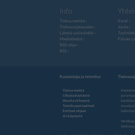
Info
Yhtei
Tietoa meistä
Kesä!
Tietosuojalauseke
Jocka
Lähetä uutisvinkki
Tyyliniek
Mediatiedot
Päivän Le
RSS-ohje
RSS
Kustantaja ja toimitus
Tietosuo
Tietoa meistä
Käytämme
Oikaisukäytäntö
paranta
Ilmoita virheestä
käyttöko
Toimitusperiaatteet
sivustoa
Eettiset ohjeet
tallentam
AI-käytäntö
Verkkopa
tiedosuoj