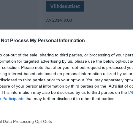
Viihdeuutiset
7.9.2014, 9:00
milia
Hupsista! Kimin ra
 Not Process My Personal Information
vät
kävi köpelösti F1-v
to opt-out of the sale, sharing to third parties, or processing of your per
la
formation for targeted advertising by us, please use the below opt-out s
r selection. Please note that after your opt-out request is processed y
Suomalainen formulakuljettaja K
eing interest-based ads based on personal information utilized by us or
disclosed to third parties prior to your opt-out. You may separately opt-
joutui eilen
oli aikoinaan pitkään naimisissa 
losure of your personal information by third parties on the IAB’s list of
. This information may also be disclosed by us to third parties on the
IA
Participants
that may further disclose it to other third parties.
l Data Processing Opt Outs