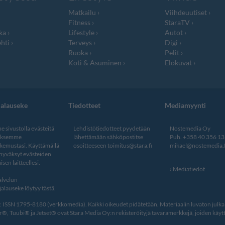
Matkailu
Viihdeuutiset
Fitness
StaraTV
ka
Lifestyle
Autot
hti
Terveys
Digi
Ruoka
Pelit
Koti & Asuminen
Elokuvat
jalauseke
Tiedotteet
Mediamyynti
 sivustolla evästeitä
Lehdistötiedotteet pyydetään
Nostemedia Oy
aksemme
lähettämään sähköpostitse
Puh. +358 40 356 1
kemustasi. Käyttämällä
osoitteeseen
toimitus@stara.fi
mikael@nostemedia.f
 hyväksyt evästeiden
isen laitteellesi.
Mediatiedot
lvelun
alauseke löytyy tästä
.
ISSN 1795-8180 (verkkomedia). Kaikki oikeudet pidätetään. Materiaalin luvaton julkais
, Tuubi® ja Jetset® ovat Stara Media Oy:n rekisteröityjä tavaramerkkejä, joiden käytt