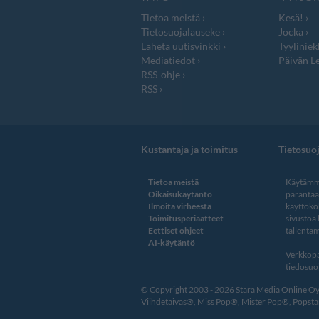
Tietoa meistä
Kesä!
Tietosuojalauseke
Jocka
Lähetä uutisvinkki
Tyyliniek
Mediatiedot
Päivän Le
RSS-ohje
RSS
Kustantaja ja toimitus
Tietosuo
Tietoa meistä
Käytämme
Oikaisukäytäntö
paranta
Ilmoita virheestä
käyttöko
Toimitusperiaatteet
sivustoa
Eettiset ohjeet
tallentam
AI-käytäntö
Verkkopa
tiedosuoj
© Copyright 2003 - 2026 Stara Media Online Oy. 
Viihdetaivas®, Miss Pop®, Mister Pop®, Popstar®