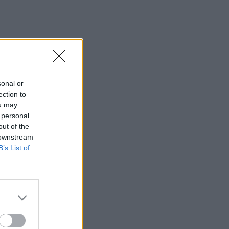
sonal or
ection to
ou may
 personal
out of the
 downstream
B’s List of