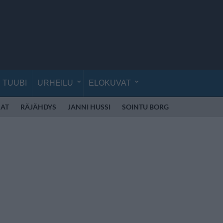
TUUBI
URHEILU
ELOKUVAT
AT
RÄJÄHDYS
JANNI HUSSI
SOINTU BORG
KYLIE MINO