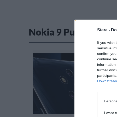
Nokia 9 Pureview
Stara -
Do
If you wish 
sensitive in
confirm you
continue se
information 
further disc
participants
Downstream 
Persona
I want t