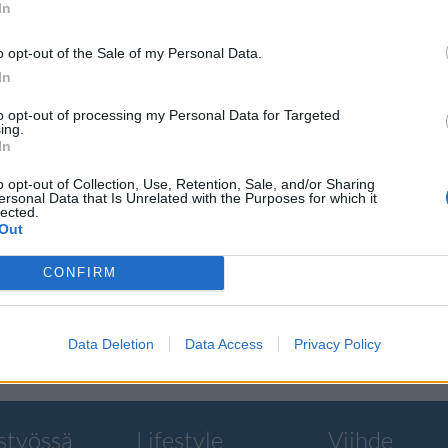
In
o opt-out of the Sale of my Personal Data.
In
to opt-out of processing my Personal Data for Targeted
imessa
ing.
In
o opt-out of Collection, Use, Retention, Sale, and/or Sharing
oisia
ersonal Data that Is Unrelated with the Purposes for which it
lected.
Out
okia 9 Pureview
CONFIRM
Data Deletion
Data Access
Privacy Policy
styössä
Lifestyle
Viihde