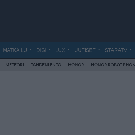
MATKAILU
DIGI
LUX
UUTISET
STARATV
METEORI
TÄHDENLENTO
HONOR
HONOR ROBOT PHO