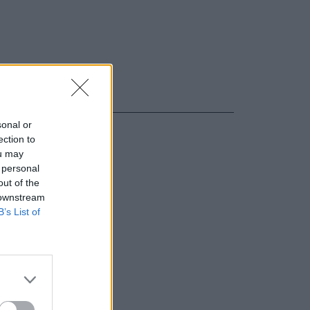
sonal or
ection to
ou may
 personal
out of the
 downstream
B’s List of