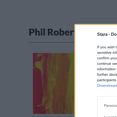
Phil Robertson
Stara -
Do
If you wish 
sensitive in
confirm you
continue se
information 
further disc
participants
Downstream 
Persona