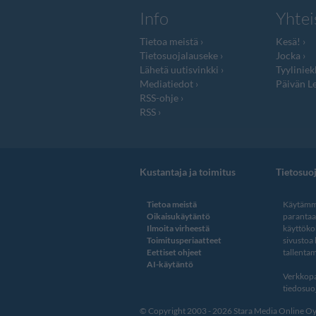
Info
Yhtei
Tietoa meistä
Kesä!
Tietosuojalauseke
Jocka
Lähetä uutisvinkki
Tyyliniek
Mediatiedot
Päivän Le
RSS-ohje
RSS
Kustantaja ja toimitus
Tietosuo
Tietoa meistä
Käytämme
Oikaisukäytäntö
paranta
Ilmoita virheestä
käyttöko
Toimitusperiaatteet
sivustoa
Eettiset ohjeet
tallentam
AI-käytäntö
Verkkopa
tiedosuoj
© Copyright 2003 - 2026 Stara Media Online Oy. 