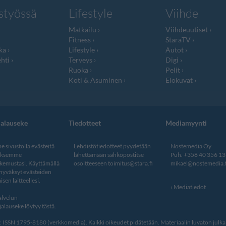
styössä
Lifestyle
Viihde
Matkailu
Viihdeuutiset
Fitness
StaraTV
ka
Lifestyle
Autot
hti
Terveys
Digi
Ruoka
Pelit
Koti & Asuminen
Elokuvat
jalauseke
Tiedotteet
Mediamyynti
 sivustolla evästeitä
Lehdistötiedotteet pyydetään
Nostemedia Oy
aksemme
lähettämään sähköpostitse
Puh. +358 40 356 1
kemustasi. Käyttämällä
osoitteeseen
toimitus@stara.fi
mikael@nostemedia.f
 hyväksyt evästeiden
isen laitteellesi.
Mediatiedot
lvelun
alauseke löytyy tästä
.
ISSN 1795-8180 (verkkomedia). Kaikki oikeudet pidätetään. Materiaalin luvaton julkais