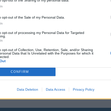
o opt-out of the Sharing of my personal data.
In
o opt-out of the Sale of my Personal Data.
In
to opt-out of processing my Personal Data for Targeted
ing.
In
nus!”
o opt-out of Collection, Use, Retention, Sale, and/or Sharing
ersonal Data that Is Unrelated with the Purposes for which it
lected.
Out
utustua
CONFIRM
spersooniin,
Data Deletion
Data Access
Privacy Policy