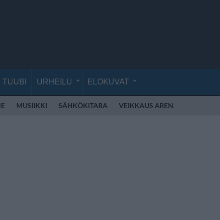
TUUBI
URHEILU
ELOKUVAT
NE
MUSIIKKI
SÄHKÖKITARA
VEIKKAUS ARENA
SYKSY